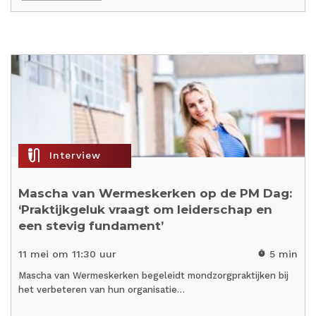
mic_external_on
Interview
Mascha van Wermeskerken op de PM Dag:
‘Praktijkgeluk vraagt om leiderschap en
een stevig fundament’
11 mei om 11:30 uur
5 min
timer
Mascha van Wermeskerken begeleidt mondzorgpraktijken bij
het verbeteren van hun organisatie…