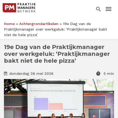
Overslaan
en
search
Togg
naar
de
Home
Achtergrondartikelen
19e Dag van de
inhoud
Kruimelpad
Praktijkmanager over werkgeluk: ‘Praktijkmanager bakt
gaan
niet de hele pizza’
19e Dag van de Praktijkmanager
over werkgeluk: ‘Praktijkmanager
bakt niet de hele pizza’
timer
donderdag 28 mei 2026
5 min