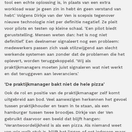
tool een echte oplossing is, in plaats van een extra
workload waar je geen zin in hebt én geen verstand van
hebt.’ Volgens Dirkje van der Ven is scepsis tegenover
nieuwe technologie niet per definitie negatief. Ze pleit
voor pilots en testen op kleine schaal. ‘Een pilot biedt
geruststelling. Mensen weten dan: het is nog niet
definitief.’ Een deelnemer signaleert nog een probleem:
medewerkers passen zich vaak stilzwijgend aan slecht
werkende systemen aan zonder dat de problemen die het
oplevert, worden teruggekoppeld. ‘Wij als
praktijkmanagers moeten juist signaleren wat niet werkt
en dat teruggeven aan leveranciers.’
‘De praktijkmanager bakt niet de hele pizza’
Ook de rol en positie van de praktijkmanager zelf komt
uitgebreid aan bod. Veel aanwezigen herkennen het gevoel
tussen praktijkhouder en team in te staan, als een
hamburger tussen twee broodjes. Dirkje van der Ven
gebruikt daarvoor een beeld dat blijft hangen:
‘Verantwoordelijkheid is als een pizza. Als niemand weet
van wie welk stuk is, blijft het liggen of eet iedereen maar