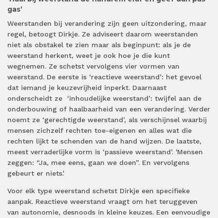
gas’
Weerstanden bij verandering zijn geen uitzondering, maar
regel, betoogt Dirkje. Ze adviseert daarom weerstanden
niet als obstakel te zien maar als beginpunt: als je de
weerstand herkent, weet je ook hoe je die kunt
wegnemen. Ze schetst vervolgens vier vormen van
weerstand. De eerste is ‘reactieve weerstand’: het gevoel
dat iemand je keuzevrijheid inperkt. Daarnaast
onderscheidt ze ‘inhoudelijke weerstand’: twijfel aan de
onderbouwing of haalbaarheid van een verandering. Verder
noemt ze ‘gerechtigde weerstand’, als verschijnsel waarbij
mensen zichzelf rechten toe-eigenen en alles wat die
rechten lijkt te schenden van de hand wijzen. De laatste,
meest verraderlijke vorm is ‘passieve weerstand’. 'Mensen
zeggen: “Ja, mee eens, gaan we doen”. En vervolgens
gebeurt er niets.'
Voor elk type weerstand schetst Dirkje een specifieke
aanpak. Reactieve weerstand vraagt om het teruggeven
van autonomie, desnoods in kleine keuzes. Een eenvoudige