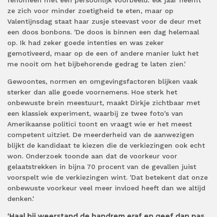
fenomeen met een persoonlijk voorbeeld: elk jaar neemt
ze zich voor minder zoetigheid te eten, maar op
Valentijnsdag staat haar zusje steevast voor de deur met
een doos bonbons. 'De doos is binnen een dag helemaal
op. Ik had zeker goede intenties en was zeker
gemotiveerd, maar op de een of andere manier lukt het
me nooit om het bijbehorende gedrag te laten zien.'
Gewoontes, normen en omgevingsfactoren blijken vaak
sterker dan alle goede voornemens. Hoe sterk het
onbewuste brein meestuurt, maakt Dirkje zichtbaar met
een klassiek experiment, waarbij ze twee foto's van
Amerikaanse politici toont en vraagt wie er het meest
competent uitziet. De meerderheid van de aanwezigen
blijkt de kandidaat te kiezen die de verkiezingen ook echt
won. Onderzoek toonde aan dat de voorkeur voor
gelaatstrekken in bijna 70 procent van de gevallen juist
voorspelt wie de verkiezingen wint. 'Dat betekent dat onze
onbewuste voorkeur veel meer invloed heeft dan we altijd
denken.'
‘Haal bij weerstand de handrem eraf en geef dan pas