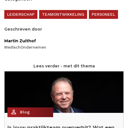
LEIDERSCHAP
TEAMONTWIKKELING
PERSONEEL
Geschreven door
Martin Zuithof
MedischOndernemen
Lees verder - met dit thema
person_outline
Blog
Is jouw praktijkteam oververhit? Wat een