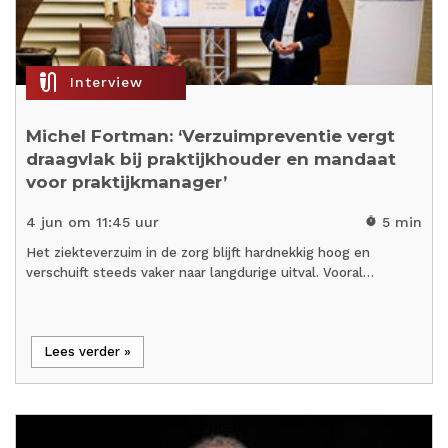
mic_external_on
Interview
Michel Fortman: ‘Verzuimpreventie vergt
draagvlak bij praktijkhouder en mandaat
voor praktijkmanager’
4 jun om 11:45 uur
5 min
timer
Het ziekteverzuim in de zorg blijft hardnekkig hoog en
verschuift steeds vaker naar langdurige uitval. Vooral…
Lees verder »