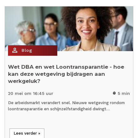
person_outline
Blog
Wet DBA en wet Loontransparantie - hoe
kan deze wetgeving bijdragen aan
werkgeluk?
20 mei om 16:45 uur
5 min
timer
De arbeidsmarkt verandert snel. Nieuwe wetgeving rondom
loontransparantie en schijnzelfstandigheid dwingt…
Lees verder »