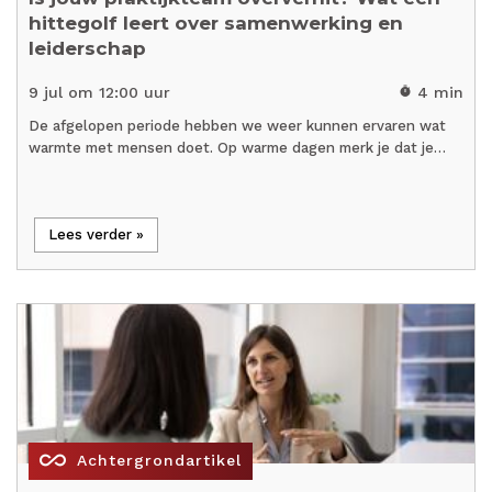
hittegolf leert over samenwerking en
leiderschap
9 jul om 12:00 uur
4 min
timer
De afgelopen periode hebben we weer kunnen ervaren wat
warmte met mensen doet. Op warme dagen merk je dat je…
Lees verder »
all_inclusive
Achtergrondartikel