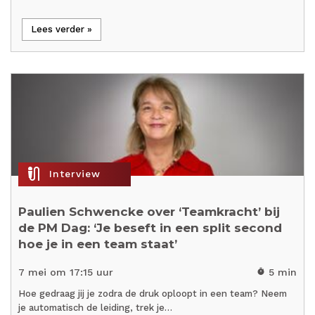
Lees verder »
mic_external_on
Interview
Paulien Schwencke over ‘Teamkracht’ bij
de PM Dag: ‘Je beseft in een split second
hoe je in een team staat’
7 mei om 17:15 uur
5 min
timer
Hoe gedraag jij je zodra de druk oploopt in een team? Neem
je automatisch de leiding, trek je…