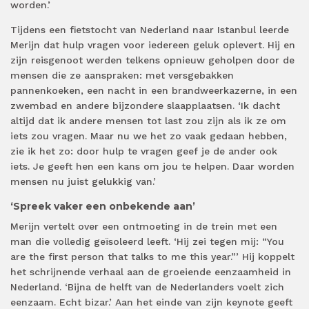
worden.’
Tijdens een fietstocht van Nederland naar Istanbul leerde
Merijn dat hulp vragen voor iedereen geluk oplevert. Hij en
zijn reisgenoot werden telkens opnieuw geholpen door de
mensen die ze aanspraken: met versgebakken
pannenkoeken, een nacht in een brandweerkazerne, in een
zwembad en andere bijzondere slaapplaatsen. ‘Ik dacht
altijd dat ik andere mensen tot last zou zijn als ik ze om
iets zou vragen. Maar nu we het zo vaak gedaan hebben,
zie ik het zo: door hulp te vragen geef je de ander ook
iets. Je geeft hen een kans om jou te helpen. Daar worden
mensen nu juist gelukkig van.’
‘Spreek vaker een onbekende aan’
Merijn vertelt over een ontmoeting in de trein met een
man die volledig geïsoleerd leeft. ‘Hij zei tegen mij: “You
are the first person that talks to me this year.”’ Hij koppelt
het schrijnende verhaal aan de groeiende eenzaamheid in
Nederland. ‘Bijna de helft van de Nederlanders voelt zich
eenzaam. Echt bizar.’ Aan het einde van zijn keynote geeft