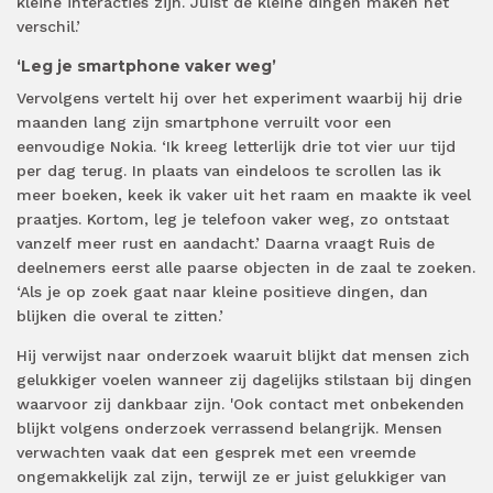
kleine interacties zijn. Juist de kleine dingen maken het
verschil.’
‘Leg je smartphone vaker weg’
Vervolgens vertelt hij over het experiment waarbij hij drie
maanden lang zijn smartphone verruilt voor een
eenvoudige Nokia. ‘Ik kreeg letterlijk drie tot vier uur tijd
per dag terug. In plaats van eindeloos te scrollen las ik
meer boeken, keek ik vaker uit het raam en maakte ik veel
praatjes. Kortom, leg je telefoon vaker weg, zo ontstaat
vanzelf meer rust en aandacht.’ Daarna vraagt Ruis de
deelnemers eerst alle paarse objecten in de zaal te zoeken.
‘Als je op zoek gaat naar kleine positieve dingen, dan
blijken die overal te zitten.’
Hij verwijst naar onderzoek waaruit blijkt dat mensen zich
gelukkiger voelen wanneer zij dagelijks stilstaan bij dingen
waarvoor zij dankbaar zijn. 'Ook contact met onbekenden
blijkt volgens onderzoek verrassend belangrijk. Mensen
verwachten vaak dat een gesprek met een vreemde
ongemakkelijk zal zijn, terwijl ze er juist gelukkiger van