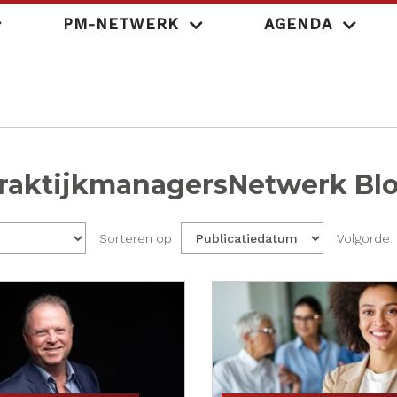
PM-NETWERK
AGENDA
MedischOndernem
raktijkmanagersNetwerk Bl
Sorteren op
Volgorde