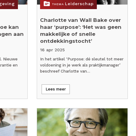
topic
geving
Leiderschap
THEMA
Charlotte van Wall Bake over
hoe kan
haar ‘purpose’: ‘Het was geen
agen aan
makkelijke of snelle
ontdekkingstocht’
16 apr 2025
l. Nieuwe
In het artikel ‘Purpose: dé sleutel tot meer
rantie en
voldoening in je werk als praktijkmanager’
beschreef Charlotte van…
Lees meer