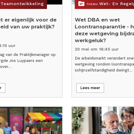
topic
Teamontwikkeling
Wet- En Regel
THEMA
t er eigenlijk voor de
Wet DBA en wet
id van uw praktijk?
Loontransparantie - 
deze wetgeving bijdr
werkgeluk?
4:15 uur
20 mei om 16:45 uur
ag van de Praktijkmanager op
De arbeidsmarkt verandert sne
orgde Jos Luypaers een
wetgeving rondom loontranspa
 over…
schijnzelfstandigheid dwingt…
r
Lees meer