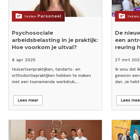
topic
topic
Personeel
THEMA
THEMA
Psychosociale
De nieuw
arbeidsbelasting in je praktijk:
een antr
Hoe voorkom je uitval?
reuring 
8 apr 2025
27 mrt 202
Huisartsenpraktijken, tandarts- en
Ik wou dat 
orthodontiepraktijken hebben te maken
gewoon een é
met een toenemende werkdruk,…
dan. Je hebt
Lees meer
Lees mee