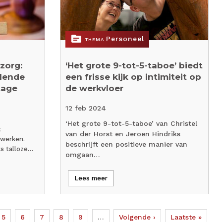
topic
Personeel
THEMA
zorg:
‘Het grote 9-tot-5-taboe’ biedt
alende
een frisse kijk op intimiteit op
tage
de werkvloer
12 feb 2024
‘Het grote 9-tot-5-taboe’ van Christel
t
van der Horst en Jeroen Hindriks
 werken.
beschrijft een positieve manier van
s talloze…
omgaan…
Lees meer
Page
5
Page
6
Page
7
Page
8
Page
9
…
Volgende
Volgende ›
Laatste
Laatste »