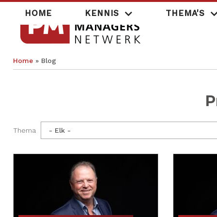
Overslaan
Hoofdnavigatie
HOME
KENNIS
THEMA'S
en
naar
de
inhoud
gaan
Home
Blog
Kruimelpad
P
Thema