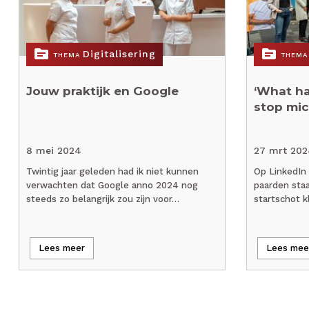
topic
topic
Digitalisering
THEMA
THEMA
Jouw praktijk en Google
‘What h
stop mi
8 mei 2024
27 mrt 202
Twintig jaar geleden had ik niet kunnen
Op LinkedIn 
verwachten dat Google anno 2024 nog
paarden staa
steeds zo belangrijk zou zijn voor…
startschot k
Lees meer
Lees mee