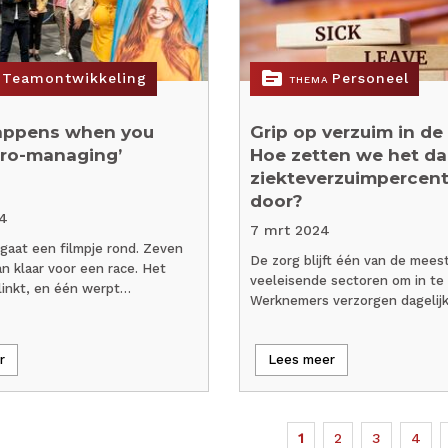
topic
Teamontwikkeling
Personeel
THEMA
appens when you
Grip op verzuim in de 
cro-managing’
Hoe zetten we het d
ziekteverzuimpercen
door?
4
7 mrt 2024
gaat een filmpje rond. Zeven
De zorg blijft één van de mees
n klaar voor een race. Het
veeleisende sectoren om in te
linkt, en één werpt…
Werknemers verzorgen dagelijk
r
Lees meer
Huidige
1
Page
2
Page
3
Page
4