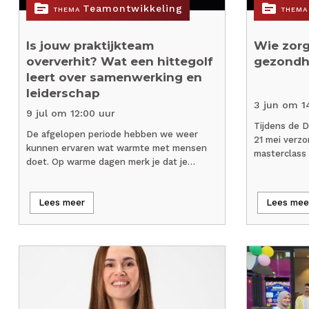
topic
topic
Teamontwikkeling
THEMA
THEMA
Is jouw praktijkteam
Wie zorg
oververhit? Wat een hittegolf
gezondhe
leert over samenwerking en
leiderschap
3 jun om 1
9 jul om 12:00 uur
Tijdens de D
De afgelopen periode hebben we weer
21 mei verz
kunnen ervaren wat warmte met mensen
masterclass
doet. Op warme dagen merk je dat je…
Lees meer
Lees mee