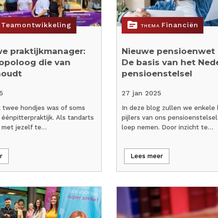
topic
Teamontwikkeling
Financiën
THEMA
e praktijkmanager:
Nieuwe pensioenwet (
opoloog die van
De basis van het Ned
houdt
pensioenstelsel
5
27 jan 2025
ik twee hondjes was of soms
In deze blog zullen we enkele 
énpitterpraktijk. Als tandarts
pijlers van ons pensioenstelse
 met jezelf te…
loep nemen. Door inzicht te…
r
Lees meer