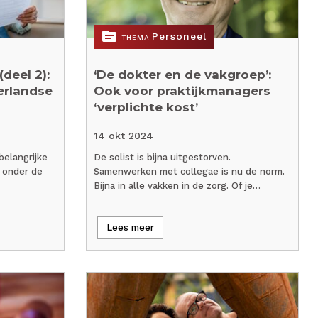
topic
Personeel
THEMA
deel 2):
‘De dokter en de vakgroep’:
erlandse
Ook voor praktijkmanagers
‘verplichte kost’
14 okt 2024
belangrijke
De solist is bijna uitgestorven.
l onder de
Samenwerken met collegae is nu de norm.
Bijna in alle vakken in de zorg. Of je…
Lees meer