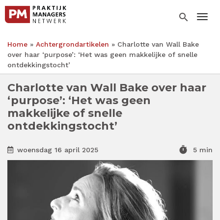
Overslaan
en
search
Togg
naar
de
Home
Achtergrondartikelen
Charlotte van Wall Bake
inhoud
Kruimelpad
over haar ‘purpose’: ‘Het was geen makkelijke of snelle
gaan
ontdekkingstocht’
Charlotte van Wall Bake over haar
‘purpose’: ‘Het was geen
makkelijke of snelle
ontdekkingstocht’
timer
woensdag 16 april 2025
5 min