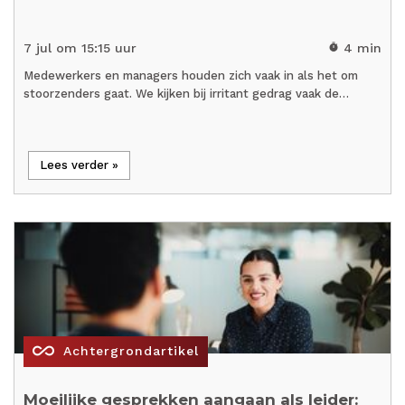
7 jul om 15:15 uur
4 min
timer
Medewerkers en managers houden zich vaak in als het om
stoorzenders gaat. We kijken bij irritant gedrag vaak de…
Lees verder »
all_inclusive
Achtergrondartikel
Moeilijke gesprekken aangaan als leider: