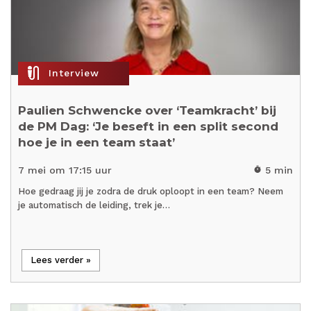
mic_external_on
Interview
Paulien Schwencke over ‘Teamkracht’ bij
de PM Dag: ‘Je beseft in een split second
hoe je in een team staat’
7 mei om 17:15 uur
5 min
timer
Hoe gedraag jij je zodra de druk oploopt in een team? Neem
je automatisch de leiding, trek je…
Lees verder »