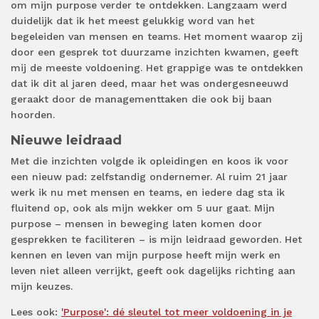
om mijn purpose verder te ontdekken. Langzaam werd
duidelijk dat ik het meest gelukkig word van het
begeleiden van mensen en teams. Het moment waarop zij
door een gesprek tot duurzame inzichten kwamen, geeft
mij de meeste voldoening. Het grappige was te ontdekken
dat ik dit al jaren deed, maar het was ondergesneeuwd
geraakt door de managementtaken die ook bij baan
hoorden.
Nieuwe leidraad
Met die inzichten volgde ik opleidingen en koos ik voor
een nieuw pad: zelfstandig ondernemer. Al ruim 21 jaar
werk ik nu met mensen en teams, en iedere dag sta ik
fluitend op, ook als mijn wekker om 5 uur gaat. Mijn
purpose – mensen in beweging laten komen door
gesprekken te faciliteren – is mijn leidraad geworden. Het
kennen en leven van mijn purpose heeft mijn werk en
leven niet alleen verrijkt, geeft ook dagelijks richting aan
mijn keuzes.
Lees ook:
'Purpose': dé sleutel tot meer voldoening in je