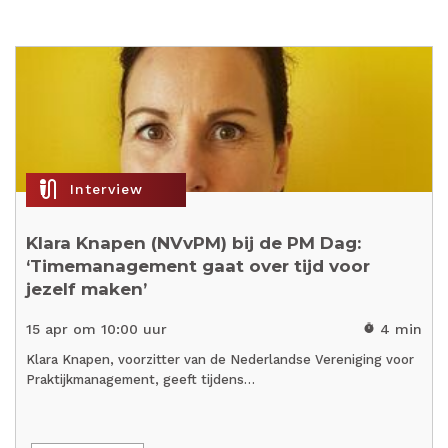
mic_external_on
Interview
Klara Knapen (NVvPM) bij de PM Dag:
‘Timemanagement gaat over tijd voor
jezelf maken’
15 apr om 10:00 uur
4 min
timer
Klara Knapen, voorzitter van de Nederlandse Vereniging voor
Praktijkmanagement, geeft tijdens…