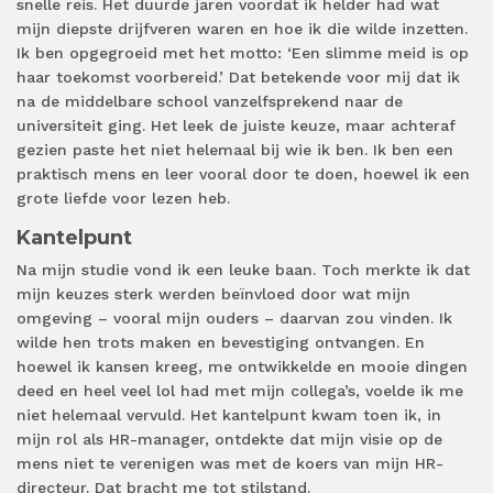
snelle reis. Het duurde jaren voordat ik helder had wat
mijn diepste drijfveren waren en hoe ik die wilde inzetten.
Ik ben opgegroeid met het motto: ‘Een slimme meid is op
haar toekomst voorbereid.’ Dat betekende voor mij dat ik
na de middelbare school vanzelfsprekend naar de
universiteit ging. Het leek de juiste keuze, maar achteraf
gezien paste het niet helemaal bij wie ik ben. Ik ben een
praktisch mens en leer vooral door te doen, hoewel ik een
grote liefde voor lezen heb.
Kantelpunt
Na mijn studie vond ik een leuke baan. Toch merkte ik dat
mijn keuzes sterk werden beïnvloed door wat mijn
omgeving – vooral mijn ouders – daarvan zou vinden. Ik
wilde hen trots maken en bevestiging ontvangen. En
hoewel ik kansen kreeg, me ontwikkelde en mooie dingen
deed en heel veel lol had met mijn collega’s, voelde ik me
niet helemaal vervuld. Het kantelpunt kwam toen ik, in
mijn rol als HR-manager, ontdekte dat mijn visie op de
mens niet te verenigen was met de koers van mijn HR-
directeur. Dat bracht me tot stilstand.