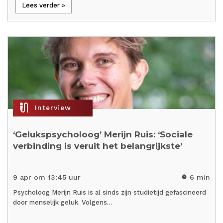
Lees verder »
mic_external_on
Interview
‘Gelukspsycholoog’ Merijn Ruis: ‘Sociale
verbinding is veruit het belangrijkste’
9 apr om 13:45 uur
6 min
timer
Psycholoog Merijn Ruis is al sinds zijn studietijd gefascineerd
door menselijk geluk. Volgens…