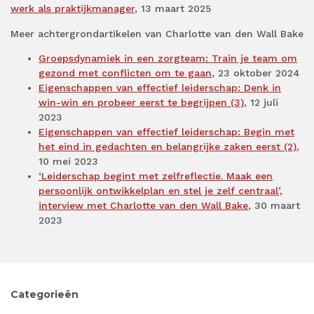
werk als praktijkmanager
, 13 maart 2025
Meer achtergrondartikelen van Charlotte van den Wall Bake
Groepsdynamiek in een zorgteam: Train je team om
gezond met conflicten om te gaan
, 23 oktober 2024
Eigenschappen van effectief leiderschap: Denk in
win-win en probeer eerst te begrijpen (3)
, 12 juli
2023
Eigenschappen van effectief leiderschap: Begin met
het eind in gedachten en belangrijke zaken eerst (2)
,
10 mei 2023
‘Leiderschap begint met zelfreflectie. Maak een
persoonlijk ontwikkelplan en stel je zelf centraal’,
interview met Charlotte van den Wall Bake
, 30 maart
2023
Categorieën