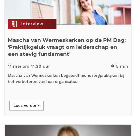
mic_external_on
Interview
Mascha van Wermeskerken op de PM Dag:
‘Praktijkgeluk vraagt om leiderschap en
een stevig fundament’
11 mei om 11:30 uur
5 min
timer
Mascha van Wermeskerken begeleidt mondzorgpraktijken bij
het verbeteren van hun organisatie…
Lees verder »