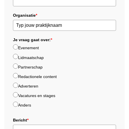
Organisatie
*
Je vraag gaat over:
*
Evenement
Lidmaatschap
Partnerschap
Redactionele content
Adverteren
Vacatures en stages
Anders
Bericht
*