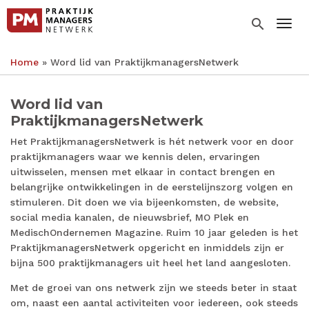
Overslaan
en
search
Togg
naar
de
Home
Word lid van PraktijkmanagersNetwerk
inhoud
Kruimelpad
gaan
Word lid van
PraktijkmanagersNetwerk
Het PraktijkmanagersNetwerk is hét netwerk voor en door
praktijkmanagers waar we kennis delen, ervaringen
uitwisselen, mensen met elkaar in contact brengen en
belangrijke ontwikkelingen in de eerstelijnszorg volgen en
stimuleren. Dit doen we via bijeenkomsten, de website,
social media kanalen, de nieuwsbrief, MO Plek en
MedischOndernemen Magazine. Ruim 10 jaar geleden is het
PraktijkmanagersNetwerk opgericht en inmiddels zijn er
bijna 500 praktijkmanagers uit heel het land aangesloten.
Met de groei van ons netwerk zijn we steeds beter in staat
om, naast een aantal activiteiten voor iedereen, ook steeds