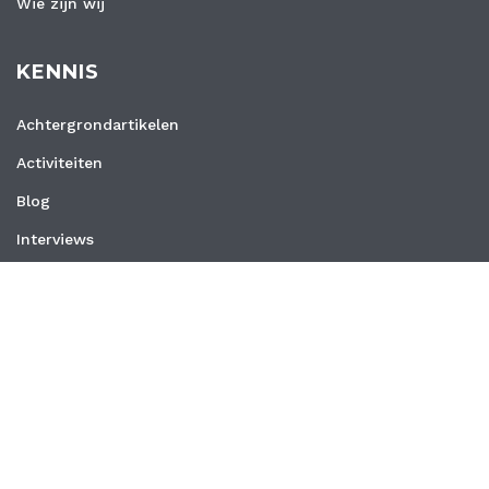
Wie zijn wij
KENNIS
Achtergrondartikelen
Activiteiten
Blog
Interviews
Nieuws
Vacatures
Whitepapers
WEBSITE
Privacyverklaring