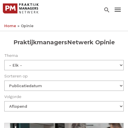
Overslaan
en
search
Togg
naar
de
Home
Opinie
inhoud
Kruimelpad
gaan
PraktijkmanagersNetwerk Opinie
Thema
Sorteren op
Volgorde