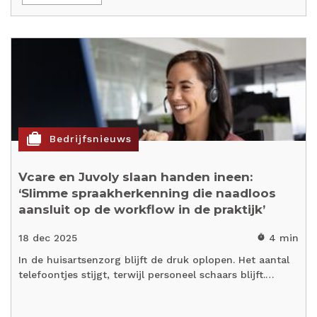
cases
Bedrijfsnieuws
Vcare en Juvoly slaan handen ineen:
‘Slimme spraakherkenning die naadloos
aansluit op de workflow in de praktijk’
18 dec 2025
4 min
timer
In de huisartsenzorg blijft de druk oplopen. Het aantal
telefoontjes stijgt, terwijl personeel schaars blijft.…