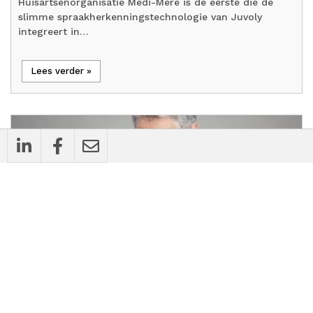
Huisartsenorganisatie Medi-Mere is de eerste die de
slimme spraakherkenningstechnologie van Juvoly
integreert in…
Lees verder »
cases
Bedrijfsnieuws
De digitale voordeur: zo maak je zorg
toegankelijker en efficiënter
10 jul 2025
4 min
timer