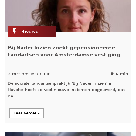
flash_on
Nieuws
Bij Nader Inzien zoekt gepensioneerde
tandartsen voor Amsterdamse vestiging
3 mrt om 15:00 uur
4 min
timer
De sociale tandartsenpraktijk ‘Bij Nader Inzien’ in
Havelte heeft zo veel nieuwe inzichten opgeleverd, dat
de…
Lees verder »