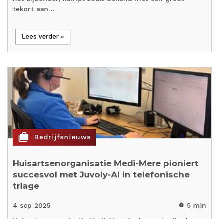
tekort aan…
Lees verder »
cases
Bedrijfsnieuws
Huisartsenorganisatie Medi-Mere pioniert
succesvol met Juvoly-AI in telefonische
triage
4 sep 2025
5 min
timer