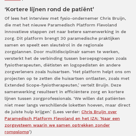
‘Kortere lijnen rond de patiënt’
Of lees het interview met fysio-ondernemer Chris Bruijn,
die met het nieuwe Paramedisch Platform Flevoland
innovatieve stappen zet naar betere samenwerking in de
zorg. Dit platform brengt 30 paramedische praktijken
samen en speelt een sleutelrol in de regionale
zorgplannen. Door multidisciplinair samen te werken,
versterkt het de verbinding tussen beroepsgroepen zoals
fysiotherapeuten, diëtisten en logopedisten én andere
zorgverleners zoals huisartsen. ‘Het platform helpt ons om
projecten op te zetten die huisartsen ontlasten, zoals met
Extended Scope-fysiotherapeuten,’ vertelt Bruijn. Deze
samenwerking resulteert in efficiëntere zorg en kortere
lijnen tussen zorgprofessionals. ‘We willen dat patiënten
niet meer langs verschillende loketten hoeven, maar direct
de juiste hulp krijgen.’ (Lees verder:
Chris Bruijn over
Paramedisch Platform Flevoland en het IZA: ‘Naar een
zorgsysteem waarin we samen optrekken zonder
rompslomp
’)