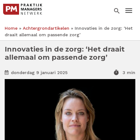
Overslaan
en
search
Togg
naar
de
Home
Achtergrondartikelen
Innovaties in de zorg: ‘Het
inhoud
Kruimelpad
draait allemaal om passende zorg’
gaan
Innovaties in de zorg: ‘Het draait
allemaal om passende zorg’
timer
donderdag 9 januari 2025
3 min