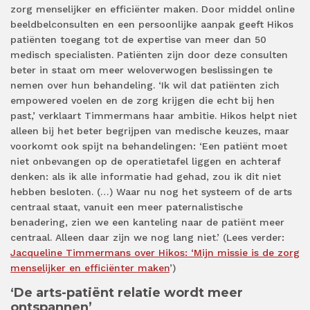
zorg menselijker en efficiënter maken. Door middel online
beeldbelconsulten en een persoonlijke aanpak geeft Hikos
patiënten toegang tot de expertise van meer dan 50
medisch specialisten. Patiënten zijn door deze consulten
beter in staat om meer weloverwogen beslissingen te
nemen over hun behandeling. ‘Ik wil dat patiënten zich
empowered voelen en de zorg krijgen die echt bij hen
past,’ verklaart Timmermans haar ambitie. Hikos helpt niet
alleen bij het beter begrijpen van medische keuzes, maar
voorkomt ook spijt na behandelingen: ‘Een patiënt moet
niet onbevangen op de operatietafel liggen en achteraf
denken: als ik alle informatie had gehad, zou ik dit niet
hebben besloten. (…) Waar nu nog het systeem of de arts
centraal staat, vanuit een meer paternalistische
benadering, zien we een kanteling naar de patiënt meer
centraal. Alleen daar zijn we nog lang niet.’ (Lees verder:
Jacqueline Timmermans over Hikos: ‘Mijn missie is de zorg
menselijker en efficiënter maken
’)
‘De arts-patiënt relatie wordt meer
ontspannen’