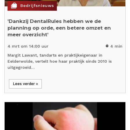
cases
Bedrijfsnieuws
'Dankzij DentalRules hebben we de
planning op orde, een betere omzet en
meer overzicht'
4 mrt om 14:00 uur
4 min
timer
Margit Lawant, tandarts en praktijkeigenaar in
Eelderwolde, vertelt hoe haar praktijk sinds 2010 is
uitgegroeid…
Lees verder »