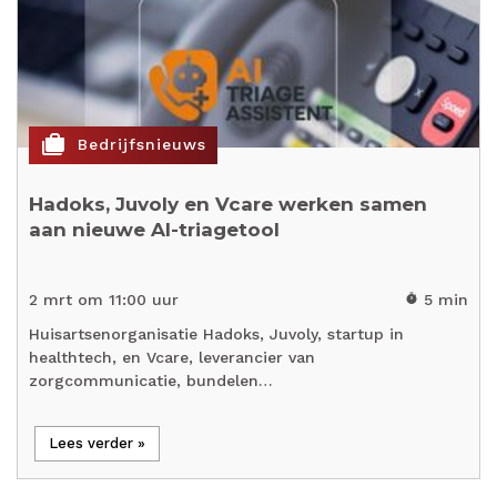
cases
Bedrijfsnieuws
Hadoks, Juvoly en Vcare werken samen
aan nieuwe AI-triagetool
2 mrt om 11:00 uur
5 min
timer
Huisartsenorganisatie Hadoks, Juvoly, startup in
healthtech, en Vcare, leverancier van
zorgcommunicatie, bundelen…
Lees verder »