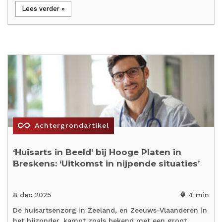
Lees verder »
all_inclusive
Achtergrondartikel
‘Huisarts in Beeld’ bij Hooge Platen in
Breskens: ‘Uitkomst in nijpende situaties’
8 dec 2025
4 min
timer
De huisartsenzorg in Zeeland, en Zeeuws-Vlaanderen in
het bijzonder, kampt zoals bekend met een groot