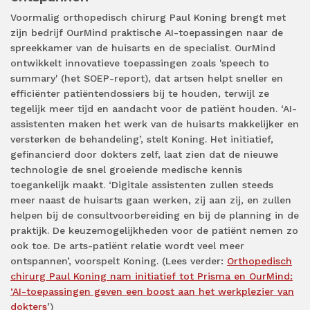
Voormalig orthopedisch chirurg Paul Koning brengt met
zijn bedrijf OurMind praktische AI-toepassingen naar de
spreekkamer van de huisarts en de specialist. OurMind
ontwikkelt innovatieve toepassingen zoals 'speech to
summary' (het SOEP-report), dat artsen helpt sneller en
efficiënter patiëntendossiers bij te houden, terwijl ze
tegelijk meer tijd en aandacht voor de patiënt houden. ‘AI-
assistenten maken het werk van de huisarts makkelijker en
versterken de behandeling’, stelt Koning. Het initiatief,
gefinancierd door dokters zelf, laat zien dat de nieuwe
technologie de snel groeiende medische kennis
toegankelijk maakt. ‘Digitale assistenten zullen steeds
meer naast de huisarts gaan werken, zij aan zij, en zullen
helpen bij de consultvoorbereiding en bij de planning in de
praktijk. De keuzemogelijkheden voor de patiënt nemen zo
ook toe. De arts-patiënt relatie wordt veel meer
ontspannen’, voorspelt Koning. (Lees verder:
Orthopedisch
chirurg Paul Koning nam initiatief tot Prisma en OurMind:
‘AI-toepassingen geven een boost aan het werkplezier van
dokters
’)