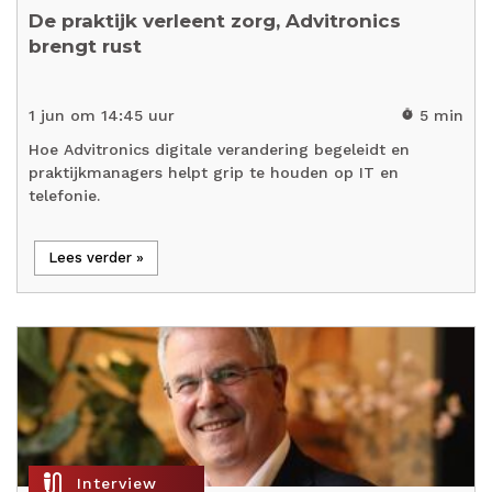
De praktijk verleent zorg, Advitronics
brengt rust
1 jun om 14:45 uur
5 min
timer
Hoe Advitronics digitale verandering begeleidt en
praktijkmanagers helpt grip te houden op IT en
telefonie.
Lees verder »
mic_external_on
Interview