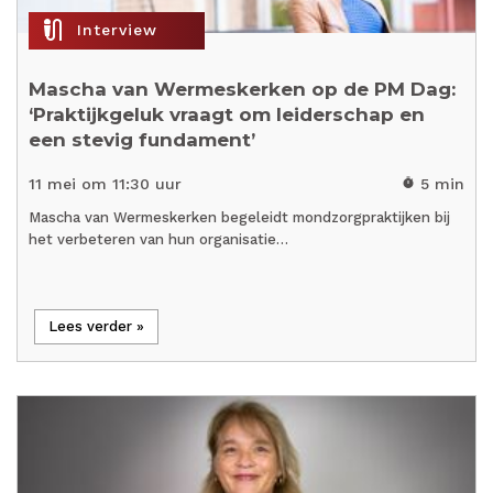
mic_external_on
Interview
Mascha van Wermeskerken op de PM Dag:
‘Praktijkgeluk vraagt om leiderschap en
een stevig fundament’
11 mei om 11:30 uur
5 min
timer
Mascha van Wermeskerken begeleidt mondzorgpraktijken bij
het verbeteren van hun organisatie…
Lees verder »