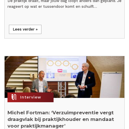
De praktijk draait, maar jouw dag loopt anders dan gepland. Je
reageert op wat er tussendoor komt en schuift…
Lees verder »
mic_external_on
Interview
Michel Fortman: ‘Verzuimpreventie vergt
draagvlak bij praktijkhouder en mandaat
voor praktijkmanager’