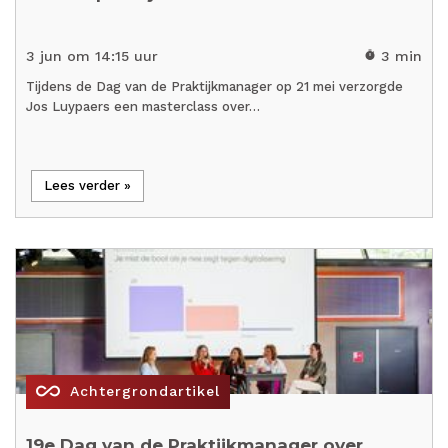
3 jun om 14:15 uur
3 min
timer
Tijdens de Dag van de Praktijkmanager op 21 mei verzorgde
Jos Luypaers een masterclass over…
Lees verder »
all_inclusive
Achtergrondartikel
19e Dag van de Praktijkmanager over