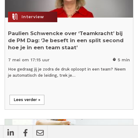
mic_external_on
Interview
Paulien Schwencke over ‘Teamkracht’ bij
de PM Dag: ‘Je beseft in een split second
hoe je in een team staat’
7 mei om 17:15 uur
5 min
timer
Hoe gedraag jij je zodra de druk oploopt in een team? Neem
je automatisch de leiding, trek je…
Lees verder »