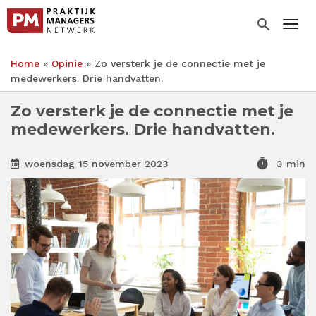
Overslaan
en
search
Togg
naar
de
Home
Opinie
Zo versterk je de connectie met je
inhoud
Kruimelpad
medewerkers. Drie handvatten.
gaan
Zo versterk je de connectie met je
medewerkers. Drie handvatten.
timer
woensdag 15 november 2023
3 min