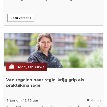
Lees verder »
cases
Bedrijfsnieuws
Van regelen naar regie: krijg grip als
praktijkmanager
4 jun om 15:45 uur
4 min
timer