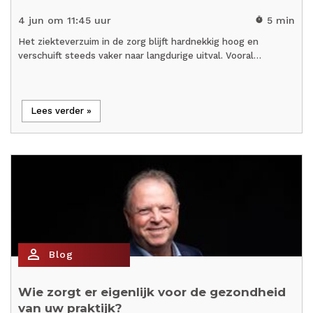
4 jun om 11:45 uur
5 min
timer
Het ziekteverzuim in de zorg blijft hardnekkig hoog en
verschuift steeds vaker naar langdurige uitval. Vooral…
Lees verder »
person_outline
Blog
Wie zorgt er eigenlijk voor de gezondheid
van uw praktijk?