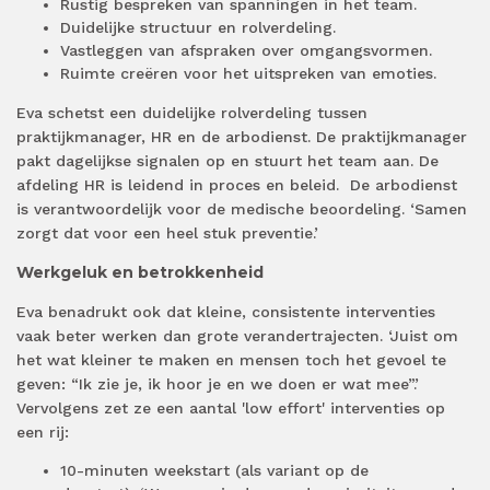
Rustig bespreken van spanningen in het team.
Duidelijke structuur en rolverdeling.
Vastleggen van afspraken over omgangsvormen.
Ruimte creëren voor het uitspreken van emoties.
Eva schetst een duidelijke rolverdeling tussen
praktijkmanager, HR en de arbodienst. De praktijkmanager
pakt dagelijkse signalen op en stuurt het team aan. De
afdeling HR is leidend in proces en beleid.
De arbodienst
is verantwoordelijk voor de medische beoordeling. ‘Samen
zorgt dat voor een heel stuk preventie.’
Werkgeluk en betrokkenheid
Eva benadrukt ook dat kleine, consistente interventies
vaak beter werken dan grote verandertrajecten. ‘Juist om
het wat kleiner te maken en mensen toch het gevoel te
geven: “Ik zie je, ik hoor je en we doen er wat mee”.’
Vervolgens zet ze een aantal 'low effort' interventies op
een rij:
10-minuten weekstart (als variant op de