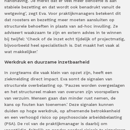
handhaving. ‘Je merkt dat er veel meer behoefte is aan
stabiele bezetting en dat wordt ook benadrukt vanuit de
wetgeving’, zegt Eva. Voor praktijkmanagers betekent dit
dat roosters en bezetting meer moeten aansluiten op
structurele behoeften in plaats van ad-hoc invulling. Ze
adviseert waakzaam te zijn en extern advies in te winnen
bij twijfel: ‘Check of de inzet echt tijdelijk of projectmatig,
bijvoorbeeld heel specialistisch is. Dat maakt het vaak al
wat makkelijker.’
Werkdruk en duurzame inzetbaarheid
In zorgteams die vaak klein van opzet zijn, heeft een
ziekmelding direct impact. Eva somt de signalen van
structurele overbelasting op. ‘Pauzes worden overgeslagen
en het structureel maken van overuren zijn voorspellers
van verzuim. Mensen gaan dan minder rust nemen, de
kans op fouten kan toenemen.’ Deze signalen kunnen
duiden op hoge werkdruk, op afnemende betrokkenheid
en een verhoogd risico op psychosociale arbeidsbelasting
(PSA). De rol van de praktijkmanager is daarbij om