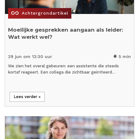
all_inclusive
Achtergrondartikel
Moeilijke gesprekken aangaan als leider:
Wat werkt wel?
29 jun om 12:30 uur
5 min
timer
We zien het overal gebeuren: een assistente die steeds
kortaf reageert. Een collega die zichtbaar geïrriteerd…
Lees verder »