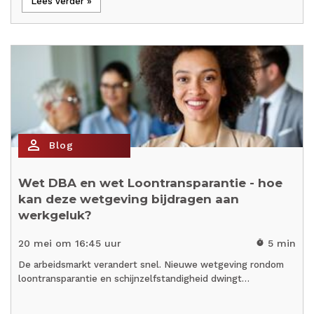
Lees verder »
person_outline
Blog
Wet DBA en wet Loontransparantie - hoe
kan deze wetgeving bijdragen aan
werkgeluk?
20 mei om 16:45 uur
5 min
timer
De arbeidsmarkt verandert snel. Nieuwe wetgeving rondom
loontransparantie en schijnzelfstandigheid dwingt…