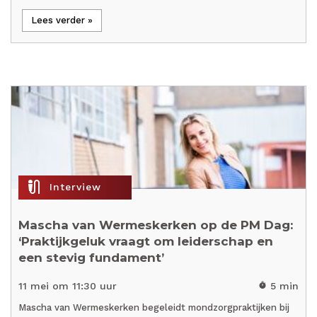
Lees verder »
mic_external_on
Interview
Mascha van Wermeskerken op de PM Dag:
‘Praktijkgeluk vraagt om leiderschap en
een stevig fundament’
11 mei om 11:30 uur
5 min
timer
Mascha van Wermeskerken begeleidt mondzorgpraktijken bij