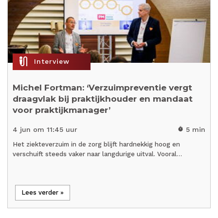
mic_external_on
Interview
Michel Fortman: ‘Verzuimpreventie vergt
draagvlak bij praktijkhouder en mandaat
voor praktijkmanager’
4 jun om 11:45 uur
5 min
timer
Het ziekteverzuim in de zorg blijft hardnekkig hoog en
verschuift steeds vaker naar langdurige uitval. Vooral…
Lees verder »