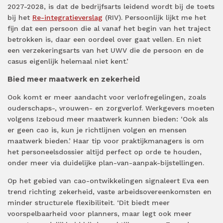
2027-2028, is dat de bedrijfsarts leidend wordt bij de toets
bij het
Re-integratieverslag
(RIV). Persoonlijk lijkt me het
fijn dat een persoon die al vanaf het begin van het traject
betrokken is, daar een oordeel over gaat vellen. En niet
een verzekeringsarts van het UWV die de persoon en de
casus eigenlijk helemaal niet kent.’
Bied meer maatwerk en zekerheid
Ook komt er meer aandacht voor verlofregelingen, zoals
ouderschaps-, vrouwen- en zorgverlof. Werkgevers moeten
volgens Izeboud meer maatwerk kunnen bieden: ‘Ook als
er geen cao is, kun je richtlijnen volgen en mensen
maatwerk bieden.’ Haar tip voor praktijkmanagers is om
het personeelsdossier altijd perfect op orde te houden,
onder meer via duidelijke plan-van-aanpak-bijstellingen.
Op het gebied van cao-ontwikkelingen signaleert Eva een
trend richting zekerheid, vaste arbeidsovereenkomsten en
minder structurele flexibiliteit. ‘Dit biedt meer
voorspelbaarheid voor planners, maar legt ook meer