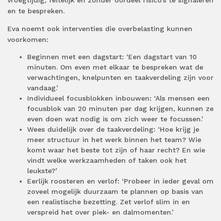
vroegtijdig, feitelijk en zonder oordeel risico’s te signaleren
en te bespreken.
Eva noemt ook interventies die overbelasting kunnen
voorkomen:
Beginnen met een dagstart: ‘Een dagstart van 10
minuten. Om even met elkaar te bespreken wat de
verwachtingen, knelpunten en taakverdeling zijn voor
vandaag.’
Individueel focusblokken inbouwen: ‘Als mensen een
focusblok van 20 minuten per dag krijgen, kunnen ze
even doen wat nodig is om zich weer te focussen.’
Wees duidelijk over de taakverdeling: ‘Hoe krijg je
meer structuur in het werk binnen het team? Wie
komt waar het beste tot zijn of haar recht? En wie
vindt welke werkzaamheden of taken ook het
leukste?’
Eerlijk roosteren en verlof: ‘Probeer in ieder geval om
zoveel mogelijk duurzaam te plannen op basis van
een realistische bezetting. Zet verlof slim in en
verspreid het over piek- en dalmomenten.’