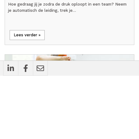
Hoe gedraag jij je zodra de druk oploopt in een team? Neem
je automatisch de leiding, trek je…
Lees verder »
all_inclusive
Achtergrondartikel
Maaike van der Mee en Gracita Linger over
verzuim: ‘Goed voor je personeel zorgen is
de voorwaarde voor een gezonde praktijk’