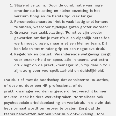
Stijgend verzuim: ‘Door de combinatie van hoge
emotionele belasting en kleine bezetting is het
verzuim hoog en de hersteltijd vaak langer.’
Personeelsschaarste: ‘Het is vaak lastig snel iemand
te vinden, waardoor tijdelijke gaten groter worden.’
Grenzen van taakbelasting: ‘Functies zijn breder
geworden omdat je met z'n allen eigenlijk hetzelfde
werk moet dragen, maar met een kleiner team. Dit
kan leiden tot minder grip en een negatieve druk.’
Regeldruk en onrust: ‘Veranderende wetgeving zorgt
voor onzekerheid en speculatie in teams, wat extra
druk legt op de praktijkmanager. Mijn tip daarin zou
zijn: zorg voor voorspelbaarheid en duidelijkheid.’
Eva sluit af met de boodschap dat consistente HR-acties,
of deze nu door een HR-professional of de
praktijkmanager worden uitgevoerd, het verschil kunnen
maken: ‘Maak heldere werkafspraken. Normaliseer ook
psychosociale arbeidsbelasting en werkdruk, in die zin dat
het normaal wordt om erover te praten. Zorg dat de
teams handvatten hebben voor hun ontwikkeling. Door