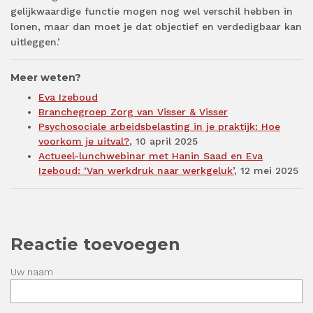
gelijkwaardige functie mogen nog wel verschil hebben in
lonen, maar dan moet je dat objectief en verdedigbaar kan
uitleggen.’
Meer weten?
Eva Izeboud
Branchegroep Zorg van Visser & Visser
Psychosociale arbeidsbelasting in je praktijk: Hoe
voorkom je uitval?
, 10 april 2025
Actueel-lunchwebinar met Hanin Saad en Eva
Izeboud: ‘Van werkdruk naar werkgeluk’
, 12 mei 2025
Reactie toevoegen
Uw naam