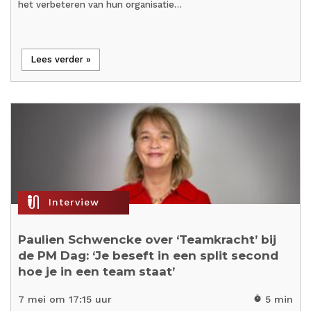
het verbeteren van hun organisatie…
Lees verder »
mic_external_on
Interview
Paulien Schwencke over ‘Teamkracht’ bij
de PM Dag: ‘Je beseft in een split second
hoe je in een team staat’
7 mei om 17:15 uur
5 min
timer