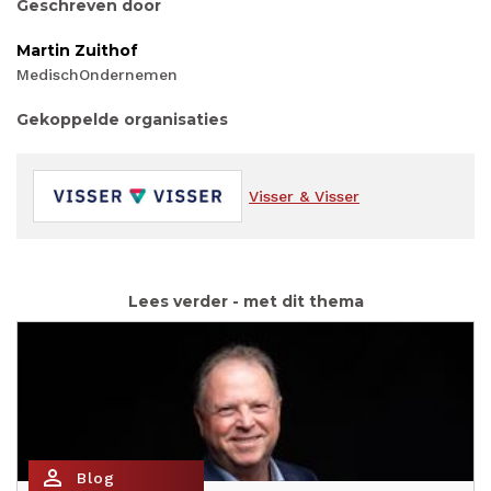
Geschreven door
Martin Zuithof
MedischOndernemen
Gekoppelde organisaties
Visser & Visser
Lees verder - met dit thema
person_outline
Blog