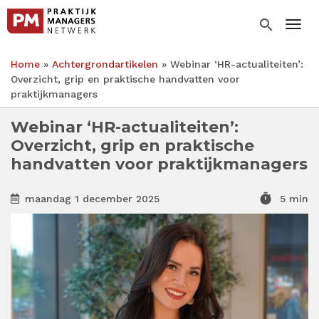
Overslaan
en
search
Togg
naar
de
Home
Achtergrondartikelen
Webinar ‘HR-actualiteiten’:
inhoud
Kruimelpad
Overzicht, grip en praktische handvatten voor
gaan
praktijkmanagers
Webinar ‘HR-actualiteiten’:
Overzicht, grip en praktische
handvatten voor praktijkmanagers
timer
maandag 1 december 2025
5 min