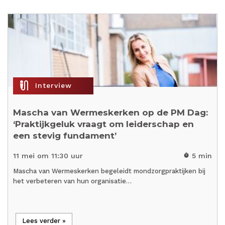
mic_external_on
Interview
Mascha van Wermeskerken op de PM Dag:
‘Praktijkgeluk vraagt om leiderschap en
een stevig fundament’
11 mei om 11:30 uur
5 min
timer
Mascha van Wermeskerken begeleidt mondzorgpraktijken bij
het verbeteren van hun organisatie…
Lees verder »