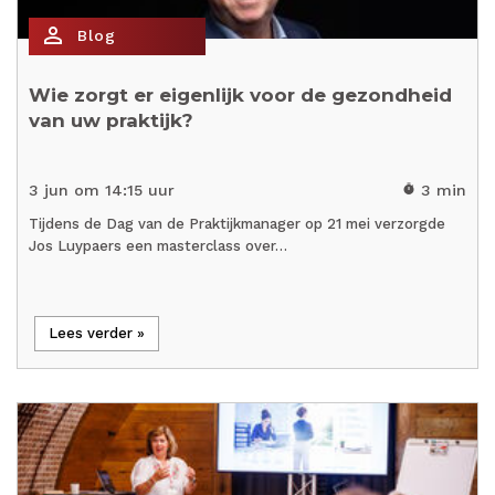
person_outline
Blog
Wie zorgt er eigenlijk voor de gezondheid
van uw praktijk?
3 jun om 14:15 uur
3 min
timer
Tijdens de Dag van de Praktijkmanager op 21 mei verzorgde
Jos Luypaers een masterclass over…
Lees verder »