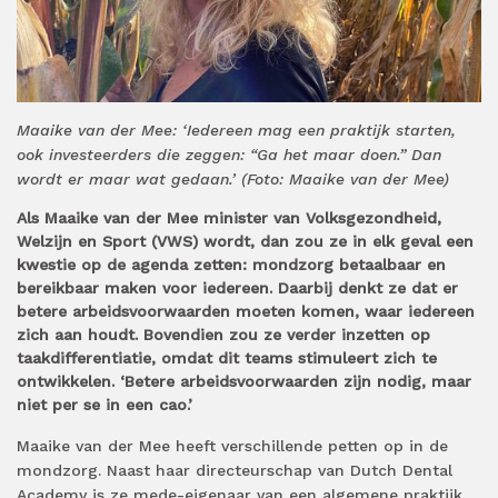
Maaike van der Mee: ‘Iedereen mag een praktijk starten,
ook investeerders die zeggen: “Ga het maar doen.” Dan
wordt er maar wat gedaan.’ (Foto: Maaike van der Mee)
Als Maaike van der Mee minister van Volksgezondheid,
Welzijn en Sport (VWS) wordt, dan zou ze in elk geval een
kwestie op de agenda zetten: mondzorg betaalbaar en
bereikbaar maken voor iedereen. Daarbij denkt ze dat er
betere arbeidsvoorwaarden moeten komen, waar iedereen
zich aan houdt. Bovendien zou ze verder inzetten op
taakdifferentiatie, omdat dit teams stimuleert zich te
ontwikkelen. ‘Betere arbeidsvoorwaarden zijn nodig, maar
niet per se in een cao.’
Maaike van der Mee heeft verschillende petten op in de
mondzorg. Naast haar directeurschap van Dutch Dental
Academy is ze mede-eigenaar van een algemene praktijk