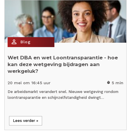
person_outline
Blog
Wet DBA en wet Loontransparantie - hoe
kan deze wetgeving bijdragen aan
werkgeluk?
20 mei om 16:45 uur
5 min
timer
De arbeidsmarkt verandert snel. Nieuwe wetgeving rondom
loontransparantie en schijnzelfstandigheid dwingt…
Lees verder »