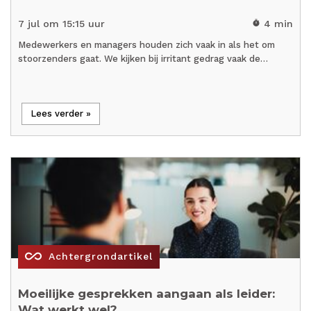
7 jul om 15:15 uur
4 min
timer
Medewerkers en managers houden zich vaak in als het om
stoorzenders gaat. We kijken bij irritant gedrag vaak de…
Lees verder »
all_inclusive
Achtergrondartikel
Moeilijke gesprekken aangaan als leider:
Wat werkt wel?