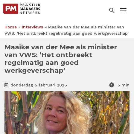
Overslaan
en
search
Togg
naar
de
Home
Interviews
Maaike van der Mee als minister van
inhoud
Kruimelpad
VWS: ‘Het ontbreekt regelmatig aan goed werkgeverschap’
gaan
Maaike van der Mee als minister
van VWS: ‘Het ontbreekt
regelmatig aan goed
werkgeverschap’
timer
donderdag 5 februari 2026
5 min