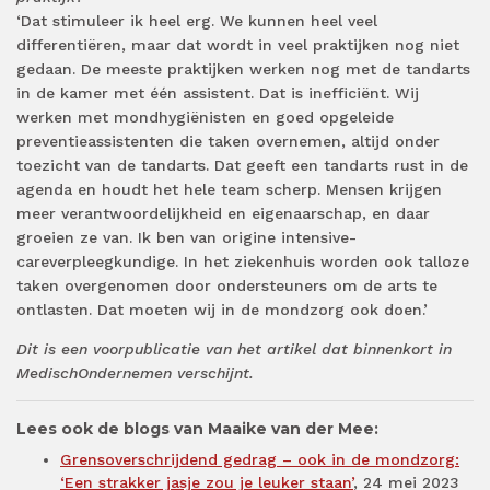
‘Dat stimuleer ik heel erg. We kunnen heel veel
differentiëren, maar dat wordt in veel praktijken nog niet
gedaan. De meeste praktijken werken nog met de tandarts
in de kamer met één assistent. Dat is inefficiënt. Wij
werken met mondhygiënisten en goed opgeleide
preventieassistenten die taken overnemen, altijd onder
toezicht van de tandarts. Dat geeft een tandarts rust in de
agenda en houdt het hele team scherp. Mensen krijgen
meer verantwoordelijkheid en eigenaarschap, en daar
groeien ze van. Ik ben van origine intensive-
careverpleegkundige. In het ziekenhuis worden ook talloze
taken overgenomen door ondersteuners om de arts te
ontlasten. Dat moeten wij in de mondzorg ook doen.’
Dit is een voorpublicatie van het artikel dat binnenkort in
MedischOndernemen verschijnt.
Lees ook de blogs van Maaike van der Mee:
Grensoverschrijdend gedrag – ook in de mondzorg:
‘Een strakker jasje zou je leuker staan’
, 24 mei 2023