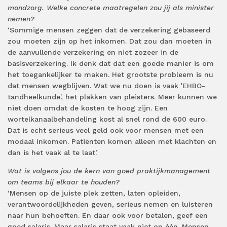
mondzorg. Welke concrete maatregelen zou jij als minister
nemen?
‘Sommige mensen zeggen dat de verzekering gebaseerd
zou moeten zijn op het inkomen. Dat zou dan moeten in
de aanvullende verzekering en niet zozeer in de
basisverzekering. Ik denk dat dat een goede manier is om
het toegankelijker te maken. Het grootste probleem is nu
dat mensen wegblijven. Wat we nu doen is vaak 'EHBO-
tandheelkunde', het plakken van pleisters. Meer kunnen we
niet doen omdat de kosten te hoog zijn. Een
wortelkanaalbehandeling kost al snel rond de 600 euro.
Dat is echt serieus veel geld ook voor mensen met een
modaal inkomen. Patiënten komen alleen met klachten en
dan is het vaak al te laat.’
Wat is volgens jou de kern van goed praktijkmanagement
om teams bij elkaar te houden?
‘Mensen op de juiste plek zetten, laten opleiden,
verantwoordelijkheden geven, serieus nemen en luisteren
naar hun behoeften. En daar ook voor betalen, geef een
goed salaris. Maar salaris staat vaak niet op één. Mensen