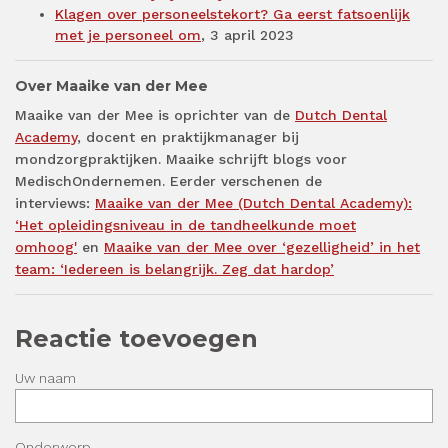
Klagen over personeelstekort? Ga eerst fatsoenlijk
met je personeel om
, 3 april 2023
Over Maaike van der Mee
Maaike van der Mee is oprichter van de
Dutch Dental
Academy
, docent en praktijkmanager bij
mondzorgpraktijken. Maaike schrijft blogs voor
MedischOndernemen. Eerder verschenen de
interviews:
Maaike van der Mee (Dutch Dental Academy):
‘Het opleidingsniveau in de tandheelkunde moet
omhoog'
en
Maaike van der Mee over ‘gezelligheid’ in het
team: ‘Iedereen is belangrijk. Zeg dat hardop’
Reactie toevoegen
Uw naam
Onderwerp