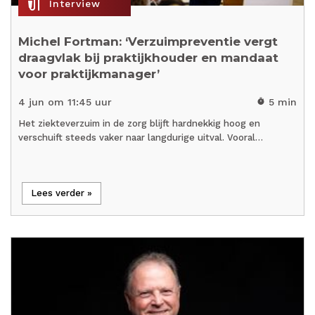
mic_external_on
Interview
Michel Fortman: ‘Verzuimpreventie vergt
draagvlak bij praktijkhouder en mandaat
voor praktijkmanager’
4 jun om 11:45 uur
5 min
timer
Het ziekteverzuim in de zorg blijft hardnekkig hoog en
verschuift steeds vaker naar langdurige uitval. Vooral…
Lees verder »