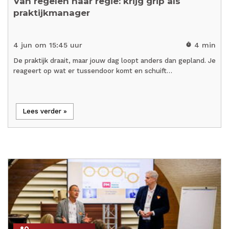
Van regelen naar regie: krijg grip als
praktijkmanager
4 jun om 15:45 uur
4 min
timer
De praktijk draait, maar jouw dag loopt anders dan gepland. Je
reageert op wat er tussendoor komt en schuift…
Lees verder »