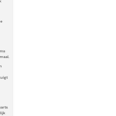
k
oe
oms
maal.
in
tuigt
sarts
ijk