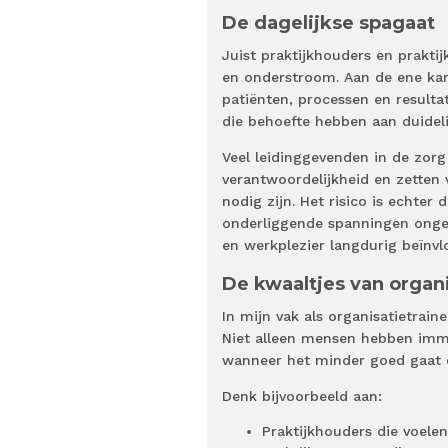
De dagelijkse spagaat
Juist praktijkhouders en prakti
en onderstroom. Aan de ene kant
patiënten, processen en result
die behoefte hebben aan duidel
Veel leidinggevenden in de zorg
verantwoordelijkheid en zetten v
nodig zijn. Het risico is echter
onderliggende spanningen ongem
en werkplezier langdurig beïnvl
De kwaaltjes van organ
In mijn vak als organisatietrain
Niet alleen mensen hebben imme
wanneer het minder goed gaat 
Denk bijvoorbeeld aan:
Praktijkhouders die voelen