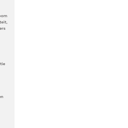
room
eit,
ers
tie
en