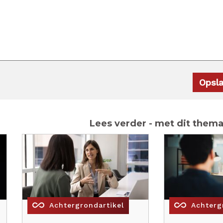
Lees verder - met dit them
all_inclusive
all_inclusive
Achtergrondartikel
Achterg