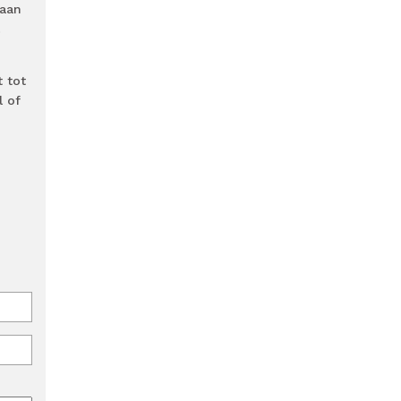
taan
t tot
l of