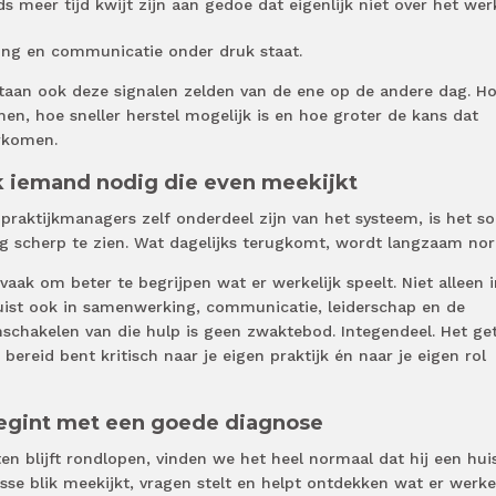
s meer tijd kwijt zijn aan gedoe dat eigenlijk niet over het wer
ng en communicatie onder druk staat.
tstaan ook deze signalen zelden van de ene op de andere dag. H
n, hoe sneller herstel mogelijk is en hoe groter de kans dat
rkomen.
k iemand nodig die even meekijkt
praktijkmanagers zelf onderdeel zijn van het systeem, is het s
g scherp te zien. Wat dagelijks terugkomt, wordt langzaam nor
vaak om beter te begrijpen wat er werkelijk speelt. Niet alleen 
uist ook in samenwerking, communicatie, leiderschap en de
nschakelen van die hulp is geen zwaktebod. Integendeel. Het ge
 bereid bent kritisch naar je eigen praktijk én naar je eigen rol
begint met een goede diagnose
n blijft rondlopen, vinden we het heel normaal dat hij een hui
sse blik meekijkt, vragen stelt en helpt ontdekken wat er werkel