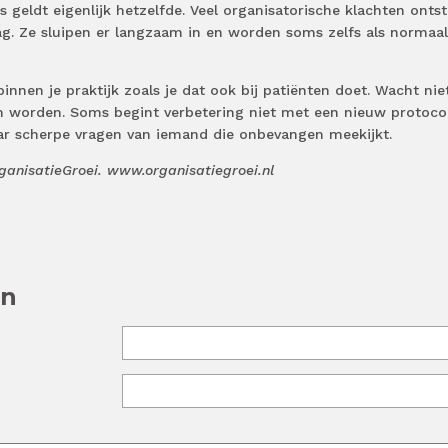
s geldt eigenlijk hetzelfde. Veel organisatorische klachten onts
ag. Ze sluipen er langzaam in en worden soms zelfs als normaal
innen je praktijk zoals je dat ook bij patiënten doet. Wacht nie
n worden. Soms begint verbetering niet met een nieuw protoco
ar scherpe vragen van iemand die onbevangen meekijkt.
ganisatieGroei. www.organisatiegroei.nl
en