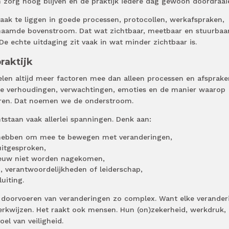
 zorg hoog blijven en de praktijk iedere dag gewoon doordraai
 vaak te liggen in goede processen, protocollen, werkafspraken,
aamde bovenstroom. Dat wat zichtbaar, meetbaar en stuurbaar 
. De echte uitdaging zit vaak in wat minder zichtbaar is.
raktijk
n altijd meer factoren mee dan alleen processen en afsprake
ge verhoudingen, verwachtingen, emoties en de manier waarop
en. Dat noemen we de onderstroom.
tstaan vaak allerlei spanningen. Denk aan:
hebben om mee te bewegen met veranderingen,
 uitgesproken,
ieuw niet worden nagekomen,
n, verantwoordelijkheden of leiderschap,
uiting.
doorvoeren van veranderingen zo complex. Want elke verander
erkwijzen. Het raakt ook mensen. Hun (on)zekerheid, werkdruk,
el van veiligheid.