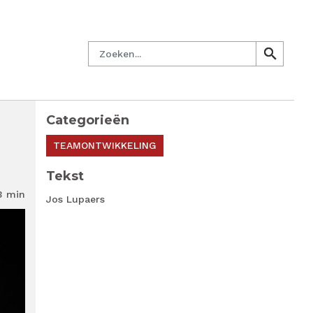
en.nl
Mijn PM
Nieuwsbrief
Lid worden
Contact
Zoeken
search
search
Categorieën
TEAMONTWIKKELING
Tekst
3 min
Jos Lupaers