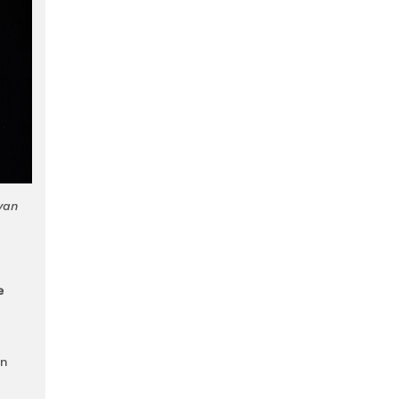
van
e
an