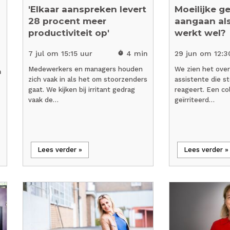
'Elkaar aanspreken levert
Moeilijke g
28 procent meer
aangaan als
productiviteit op'
werkt wel?
7 jul om 15:15 uur
4 min
29 jun om 12:3
timer
Medewerkers en managers houden
We zien het over
n
zich vaak in als het om stoorzenders
assistente die s
gaat. We kijken bij irritant gedrag
reageert. Een col
vaak de…
geïrriteerd…
Lees verder »
Lees verder »