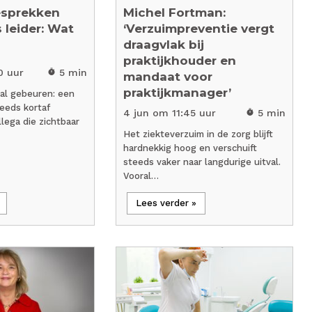
esprekken
Michel Fortman:
 leider: Wat
‘Verzuimpreventie vergt
draagvlak bij
praktijkhouder en
0 uur
5 min
timer
mandaat voor
praktijkmanager’
al gebeuren: een
teeds kortaf
4 jun om 11:45 uur
5 min
timer
lega die zichtbaar
Het ziekteverzuim in de zorg blijft
hardnekkig hoog en verschuift
steeds vaker naar langdurige uitval.
Vooral…
Lees verder »