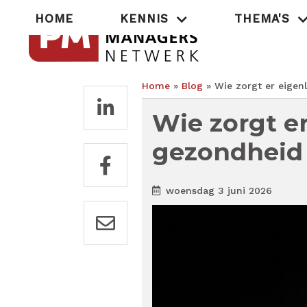
Overslaan
Hoofdnavigatie
HOME
KENNIS
THEMA'S
en
naar
de
inhoud
gaan
Home
Blog
Wie zorgt er eigenl
Kruimelpad
Wie zorgt er
gezondheid 
woensdag 3 juni 2026