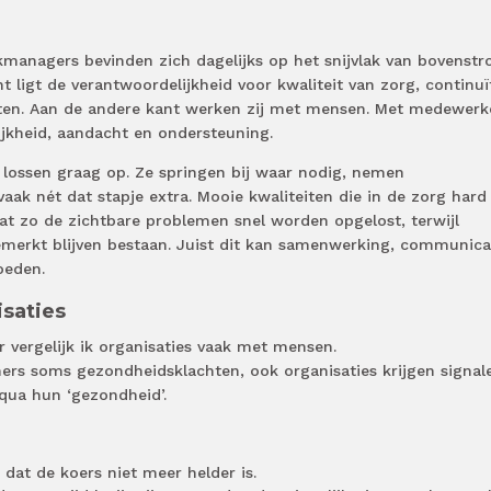
jkmanagers bevinden zich dagelijks op het snijvlak van bovenst
 ligt de verantwoordelijkheid voor kwaliteit van zorg, continuït
aten. Aan de andere kant werken zij met mensen. Met medewerk
ijkheid, aandacht en ondersteuning.
 lossen graag op. Ze springen bij waar nodig, nemen
aak nét dat stapje extra. Mooie kwaliteiten die in de zorg hard
 dat zo de zichtbare problemen snel worden opgelost, terwijl
erkt blijven bestaan. Juist dit kan samenwerking, communica
oeden.
isaties
er vergelijk ik organisaties vaak met mensen.
rs soms gezondheidsklachten, ook organisaties krijgen signal
qua hun ‘gezondheid’.
 dat de koers niet meer helder is.