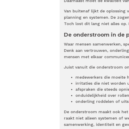
Daarnaast moet de kwaliteit van
Van buitenaf lijkt de oplossing
planning en systemen. De zogen
Toch lost dit lang niet alles op
De onderstroom in de p
Waar mensen samenwerken, spele
Denk aan vertrouwen, onderlin
mensen met elkaar communicer
Juist vanuit die onderstroom on
medewerkers die moeite 
irritaties die niet worden
afspraken die steeds opn
onduidelijkheid over rolle
onderling roddelen of uitsl
De onderstroom maakt ook het 
raakt niet alleen systemen of w
samenwerking, identiteit en gevo