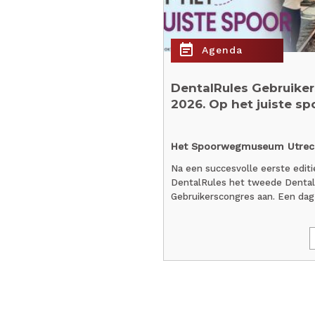
event_note
Agenda
raktijkmanager 2026:
DentalRules Gebruike
2026. Op het juiste sp
nd
Het Spoorwegmuseum Utrec
ben jij de spil van de praktijk.
Na een succesvolle eerste editi
t alles op rolletjes loopt: van…
DentalRules het tweede Denta
Gebruikerscongres aan. Een dag
Lees verder »