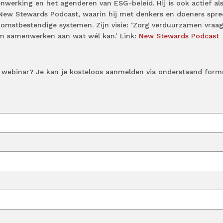
enwerking en het agenderen van ESG-beleid. Hij is ook actief al
New Stewards Podcast, waarin hij met denkers en doeners spre
komstbestendige systemen. Zijn visie: ‘Zorg verduurzamen vraa
m samenwerken aan wat wél kan.’ Link:
New Stewards Podcast
 webinar? Je kan je kosteloos aanmelden via onderstaand formu