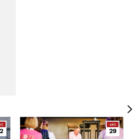
kt
okt
2
29