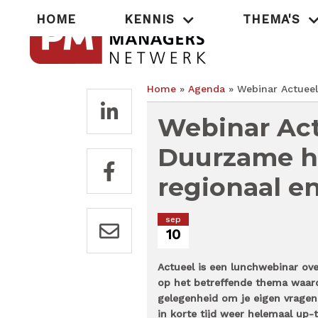
Overslaan
Hoofdnavigatie
HOME
KENNIS
THEMA'S
en
naar
de
inhoud
gaan
Home
Agenda
Webinar Actueel 
Kruimelpad
Webinar Act
Duurzame hu
regionaal en
sep
10
Actueel is een lunchwebinar ov
op het betreffende thema waard
gelegenheid om je eigen vragen
in korte tijd weer helemaal up-