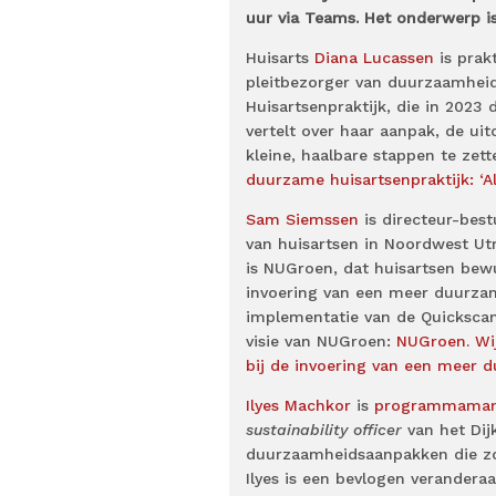
uur via Teams. Het onderwerp is
Huisarts
Diana Lucassen
is prak
pleitbezorger van duurzaamhei
Huisartsenpraktijk, die in 202
vertelt over haar aanpak, de u
kleine, haalbare stappen te zett
duurzame huisartsenpraktijk: ‘A
Sam Siemssen
is directeur-bes
van huisartsen in Noordwest Ut
is NUGroen, dat huisartsen bew
invoering van een meer duurzame
implementatie van de Quickscan
visie van NUGroen:
NUGroen. Wi
bij de invoering van een meer d
Ilyes Machkor
is
programmamanag
sustainability officer
van het Dijk
duurzaamheidsaanpakken die zow
Ilyes is een bevlogen verandera