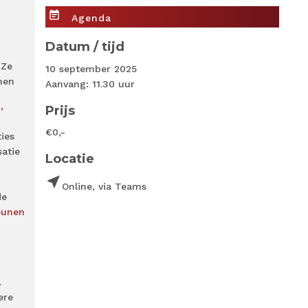
event_note
Agenda
Datum / tijd
 Ze
10 september 2025
men
Aanvang: 11.30 uur
Prijs
’
€0,-
ties
atie
Locatie
near_me
Online, via Teams
de
eunen
.
ere