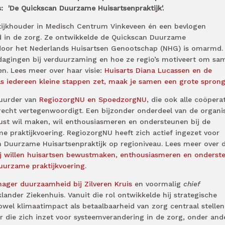
: 'De Quickscan Duurzame Huisartsenpraktijk'.
tijkhouder in Medisch Centrum Vinkeveen én een bevlogen
d in de zorg. Ze ontwikkelde de Quickscan Duurzame
3 door het Nederlands Huisartsen Genootschap (NHG) is omarmd.
itdagingen bij verduurzaming en hoe ze regio’s motiveert om sa
en. Lees meer over haar visie:
Huisarts Diana Lucassen en de
ls iedereen kleine stappen zet, maak je samen een grote sprong
tuurder van
RegiozorgNU en SpoedzorgNU
, die ook alle coöpera
recht vertegenwoordigt. Een bijzonder onderdeel van de organis
ust wil maken, wil enthousiasmeren en ondersteunen bij de
 praktijkvoering. RegiozorgNU heeft zich actief ingezet voor
 Duurzame Huisartsenpraktijk op regioniveau. Lees meer over 
j willen huisartsen bewustmaken, enthousiasmeren en onderst
uurzame praktijkvoering.
er duurzaamheid bij Zilveren Kruis
en voormalig
chief
lander Ziekenhuis. Vanuit die rol ontwikkelde hij strategische
el klimaatimpact als betaalbaarheid van zorg centraal stellen
ar die zich inzet voor systeemverandering in de zorg, onder and