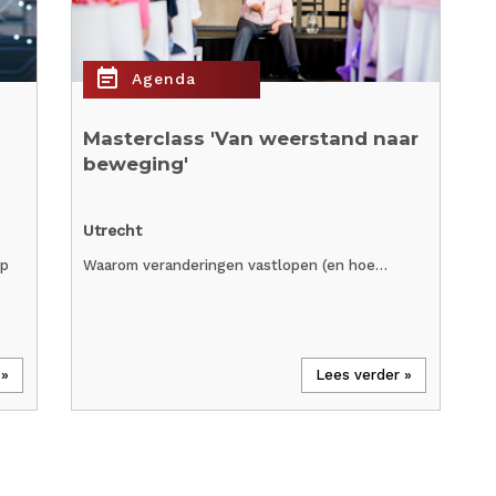
event_note
Agenda
Masterclass 'Van weerstand naar
beweging'
Utrecht
W
op
Waarom veranderingen vastlopen (en hoe…
E
 »
Lees verder »