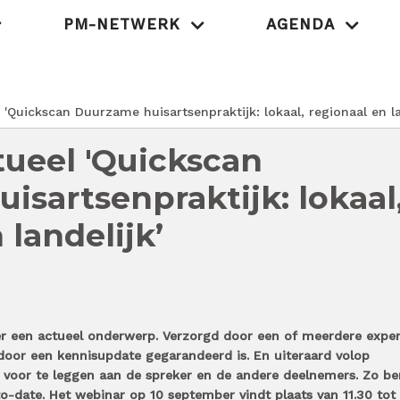
PM-NETWERK
AGENDA
MedischOndernem
'Quickscan Duurzame huisartsenpraktijk: lokaal, regionaal en la
ueel 'Quickscan
isartsenpraktijk: lokaal
 landelijk’
er een actueel onderwerp. Verzorgd door een of meerdere exper
oor een kennisupdate gegarandeerd is. En uiteraard volop
 voor te leggen aan de spreker en de andere deelnemers. Zo be
to-date. Het webinar op 10 september vindt plaats van 11.30 tot 