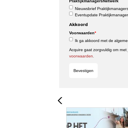
PraktijkmanagersNetwerk
Nieuwsbrief Praktijkmanager
Eventupdate Praktijkmanage
Akkoord
Voorwaarden
*
Ik ga akkoord met de algeme
Acquire gaat zorgvuldig om met
voorwaarden
.
Bevestigen
mei
27
2027