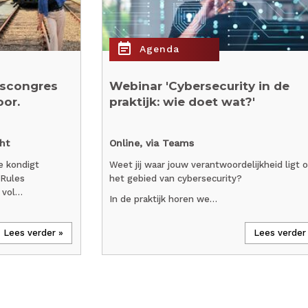
event_note
Agenda
rscongres
Webinar 'Cybersecurity in de
oor.
praktijk: wie doet wat?'
ht
Online, via Teams
e kondigt
Weet jij waar jouw verantwoordelijkheid ligt 
lRules
het gebied van cybersecurity?
 vol…
In de praktijk horen we…
Lees verder »
Lees verder