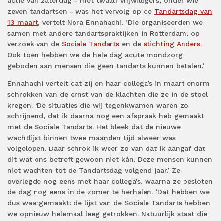
actie van zaterdag - met twaalf vrijwilligers, onder wie
zeven tandartsen - was het vervolg op de
Tandartsdag van
13 maart
, vertelt Nora Ennahachi. ‘Die organiseerden we
samen met andere tandartspraktijken in Rotterdam, op
verzoek van de
Sociale Tandarts
en de
stichting Anders
.
Ook toen hebben we de hele dag acute mondzorg
geboden aan mensen die geen tandarts kunnen betalen.’
Ennahachi vertelt dat zij en haar collega’s in maart enorm
schrokken van de ernst van de klachten die ze in de stoel
kregen. ‘De situaties die wij tegenkwamen waren zo
schrijnend, dat ik daarna nog een afspraak heb gemaakt
met de Sociale Tandarts. Het bleek dat de nieuwe
wachtlijst binnen twee maanden tijd alweer was
volgelopen. Daar schrok ik weer zo van dat ik aangaf dat
dit wat ons betreft gewoon niet kán. Deze mensen kunnen
niet wachten tot de Tandartsdag volgend jaar.’ Ze
overlegde nog eens met haar collega’s, waarna ze besloten
de dag nog eens in de zomer te herhalen. ‘Dat hebben we
dus waargemaakt: de lijst van de Sociale Tandarts hebben
we opnieuw helemaal leeg getrokken. Natuurlijk staat die