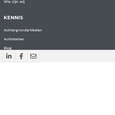
Wie zijn wij
KENNIS
Achtergrondartikelen
Activiteiten
Blog
Interviews
Nieuws
Vacatures
Whitepapers
WEBSITE
Privacyverklaring