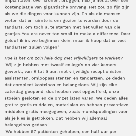
implantaten, over kronen, bruggen, heb je het al over een
kostenplaatje van gigantische omvang. Het zou zo fijn zijn
als we die dingen voor kunnen zijn. En als die mensen
weten dat er ruimte is om gezien te worden door de
tandarts, om toch al te starten met het vullen van die
gaatjes. You are never too small to make a difference. Daar
geloof ik in: we beginnen klein, maar ik hoop dat er veel
tandartsen zullen volgen.’
Hoe is het om zo’n hele dag met vrijwilligers te werken?
‘Wij zijn hebben met twaalf collega’s op vier kamers
gewerkt, van 9 tot 5 uur, met vrijwillige receptionisten,
assistenten, omloopassistenten en tandartsen. Ze deden
dat compleet kosteloos en belangeloos. Wij zijn elke
zaterdag geopend, dus hebben veel opgeofferd, onze
stoelen gesloten en de omzet laten varen. We deden alles
gratis: gratis middelen, materialen en hebben preventieve
middelen gratis meegegeven, zoals mondspoelingen voor
als je kies is getrokken. Dat hebben wij allemaal
belangeloos gedaan.’
‘We hebben 57 patiënten geholpen, een half uur per