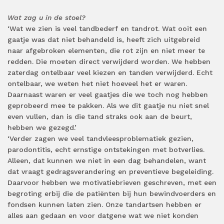
Wat zag u in de stoel?
‘Wat we zien is veel tandbederf en tandrot. Wat ooit een
gaatje was dat niet behandeld is, heeft zich uitgebreid
naar afgebroken elementen, die rot zijn en niet meer te
redden. Die moeten direct verwijderd worden. We hebben
zaterdag ontelbaar veel kiezen en tanden verwijderd. Echt
ontelbaar, we weten het niet hoeveel het er waren.
Daarnaast waren er veel gaatjes die we toch nog hebben
geprobeerd mee te pakken. Als we dit gaatje nu niet snel
even vullen, dan is die tand straks ook aan de beurt,
hebben we gezegd.’
‘Verder zagen we veel tandvleesproblematiek gezien,
parodontitis, echt ernstige ontstekingen met botverlies.
Alleen, dat kunnen we niet in een dag behandelen, want
dat vraagt gedragsverandering en preventieve begeleiding.
Daarvoor hebben we motivatiebrieven geschreven, met een
begroting erbij die de patiënten bij hun bewindvoerders en
fondsen kunnen laten zien. Onze tandartsen hebben er
alles aan gedaan en voor datgene wat we niet konden