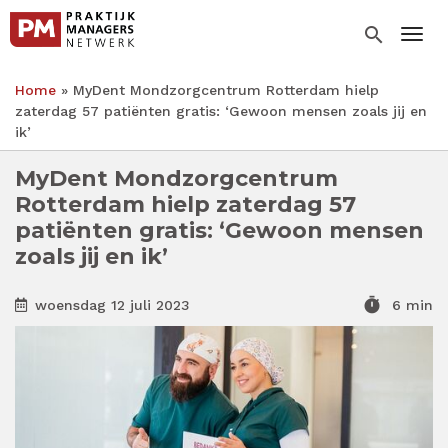
Overslaan
en
search
Togg
naar
de
Home
MyDent Mondzorgcentrum Rotterdam hielp
inhoud
Kruimelpad
zaterdag 57 patiënten gratis: ‘Gewoon mensen zoals jij en
gaan
ik’
MyDent Mondzorgcentrum
Rotterdam hielp zaterdag 57
patiënten gratis: ‘Gewoon mensen
zoals jij en ik’
timer
woensdag 12 juli 2023
6 min