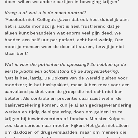
doen, willen we andere partijen in beweging krijgen.’
Kreeg u af wat u in de mond aantrof?
‘Absoluut niet. Collega's gaven dat ook heel duidelijk aan:
het is acute mondzorg. Het is heel frustrerend dat je
alleen kunt behandelen wat enorm veel pijn deed. We
hadden een half uur per patiënt, echt heel weinig. Dan
moet je mensen weer de deur uit sturen, terwijl je niet
klaar bent.’
Wat is voor die patiënten de oplossing? Ze hebben op de
eerste plaats een achterstand bij de zorgverzekering.
‘Dat is heel lastig. De Dokters van de Wereld pleiten voor
mondzorg in het basispakket, maar ik ben meer voor een
aanvullend pakket voor de groep die het echt niet kan
betalen. Als controle en preventie daarnaast wel in de
basisverzekering komen, kun je al aan gedragsverandering
werken en tijdig de signalering doen om gelden los te
krijgen bij bewindvoerders of fondsen. Minister Kuipers
zou daar serieus naar moeten kijken. Het gaat niet alleen
om daklozen of drugsverslaafden, maar om mensen die