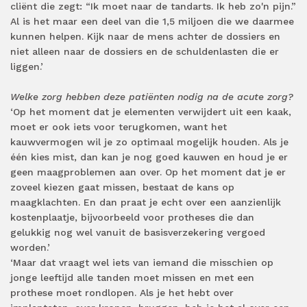
cliënt die zegt: “Ik moet naar de tandarts. Ik heb zo'n pijn.”
Al is het maar een deel van die 1,5 miljoen die we daarmee
kunnen helpen. Kijk naar de mens achter de dossiers en
niet alleen naar de dossiers en de schuldenlasten die er
liggen.’
Welke zorg hebben deze patiënten nodig na de acute zorg?
‘Op het moment dat je elementen verwijdert uit een kaak,
moet er ook iets voor terugkomen, want het
kauwvermogen wil je zo optimaal mogelijk houden. Als je
één kies mist, dan kan je nog goed kauwen en houd je er
geen maagproblemen aan over. Op het moment dat je er
zoveel kiezen gaat missen, bestaat de kans op
maagklachten. En dan praat je echt over een aanzienlijk
kostenplaatje, bijvoorbeeld voor protheses die dan
gelukkig nog wel vanuit de basisverzekering vergoed
worden.’
‘Maar dat vraagt wel iets van iemand die misschien op
jonge leeftijd alle tanden moet missen en met een
prothese moet rondlopen. Als je het hebt over