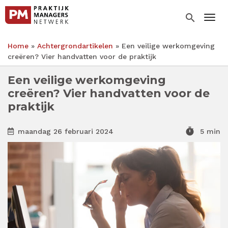
Overslaan
en
search
Togg
naar
de
Home
Achtergrondartikelen
Een veilige werkomgeving
inhoud
Kruimelpad
creëren? Vier handvatten voor de praktijk
gaan
Een veilige werkomgeving
creëren? Vier handvatten voor de
praktijk
timer
maandag 26 februari 2024
5 min