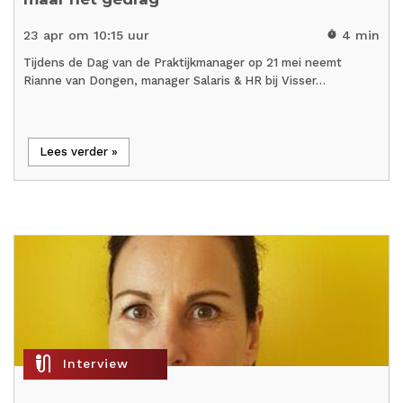
23 apr om 10:15 uur
4 min
timer
Tijdens de Dag van de Praktijkmanager op 21 mei neemt
Rianne van Dongen, manager Salaris & HR bij Visser…
Lees verder »
mic_external_on
Interview