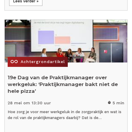
Lees verder »
all_inclusive
Achtergrondartikel
19e Dag van de Praktijkmanager over
werkgeluk: ‘Praktijkmanager bakt niet de
hele pizza’
28 mei om 13:30 uur
5 min
timer
Hoe zorg je voor meer werkgeluk in de zorgpraktijk en wat is
de rol van de praktijkmanagers daarbij? Dat is de…