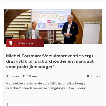
mic_external_on
Interview
Michel Fortman: ‘Verzuimpreventie vergt
draagvlak bij praktijkhouder en mandaat
voor praktijkmanager’
4 jun om 11:45 uur
5 min
timer
Het ziekteverzuim in de zorg blijft hardnekkig hoog en
verschuift steeds vaker naar langdurige uitval. Vooral…