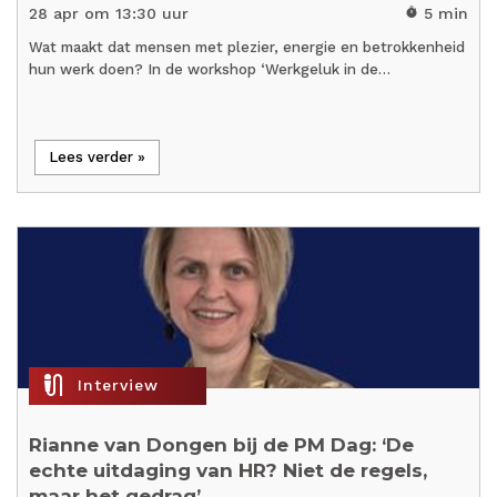
28 apr om 13:30 uur
5 min
timer
Wat maakt dat mensen met plezier, energie en betrokkenheid
hun werk doen? In de workshop ‘Werkgeluk in de…
Lees verder »
mic_external_on
Interview
Rianne van Dongen bij de PM Dag: ‘De
echte uitdaging van HR? Niet de regels,
maar het gedrag’