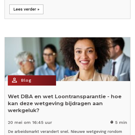
Lees verder »
person_outline
Blog
Wet DBA en wet Loontransparantie - hoe
kan deze wetgeving bijdragen aan
werkgeluk?
20 mei om 16:45 uur
5 min
timer
De arbeidsmarkt verandert snel. Nieuwe wetgeving rondom