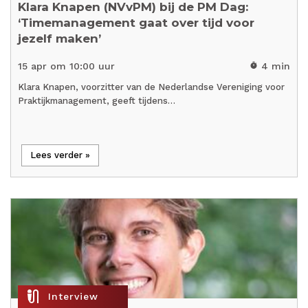
Klara Knapen (NVvPM) bij de PM Dag:
‘Timemanagement gaat over tijd voor
jezelf maken’
15 apr om 10:00 uur
4 min
timer
Klara Knapen, voorzitter van de Nederlandse Vereniging voor
Praktijkmanagement, geeft tijdens…
Lees verder »
mic_external_on
Interview