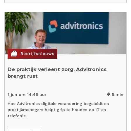
cases
Bedrijfsnieuws
De praktijk verleent zorg, Advitronics
brengt rust
1 jun om 14:45 uur
5 min
timer
Hoe Advitronics digitale verandering begeleidt en
praktijkmanagers helpt grip te houden op IT en
telefonie.