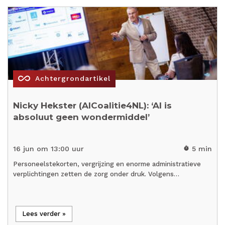
all_inclusive
Achtergrondartikel
Nicky Hekster (AICoalitie4NL): ‘AI is
absoluut geen wondermiddel’
16 jun om 13:00 uur
5 min
timer
Personeelstekorten, vergrijzing en enorme administratieve
verplichtingen zetten de zorg onder druk. Volgens…
Lees verder »