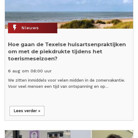
flash_on
Nieuws
Hoe gaan de Texelse huisartsenpraktijken
om met de piekdrukte tijdens het
toerismeseizoen?
6 aug om 08:00 uur
We zitten inmiddels voor velen midden in de zomervakantie.
Voor veel mensen een tijd van ontspanning en op…
Lees verder »