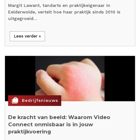
Margit Lawant, tandarts en praktijkeigenaar in
Eelderwolde, vertelt hoe haar praktijk sinds 2010 is
uitgegroeid…
Lees verder »
cases
Bedrijfsnieuws
De kracht van beeld: Waarom Video
Connect onmisbaar is in jouw
praktijkvoering