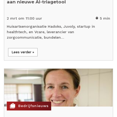
aan nieuwe AI-triagetool
2 mrt om 11:00 uur
5 min
timer
Huisartsenorganisatie Hadoks, Juvoly, startup in
healthtech, en Vcare, leverancier van
zorgcommunicatie, bundelen…
Lees verder »
cases
Bedrijfsnieuws