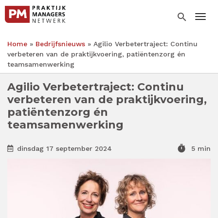
Overslaan
en
search
Togg
naar
de
Home
Bedrijfsnieuws
Agilio Verbetertraject: Continu
inhoud
Kruimelpad
verbeteren van de praktijkvoering, patiëntenzorg én
gaan
teamsamenwerking
Agilio Verbetertraject: Continu
verbeteren van de praktijkvoering,
patiëntenzorg én
teamsamenwerking
timer
dinsdag 17 september 2024
5 min