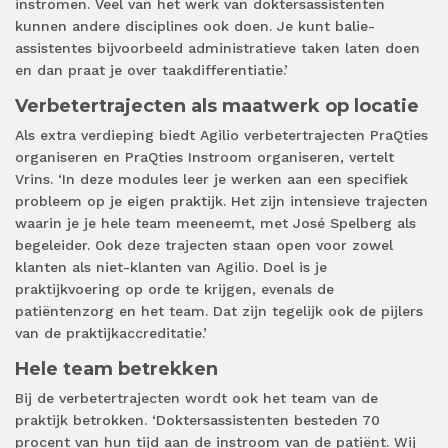
instromen. Veel van het werk van doktersassistenten
kunnen andere disciplines ook doen. Je kunt balie-
assistentes bijvoorbeeld administratieve taken laten doen
en dan praat je over taakdifferentiatie.’
Verbetertrajecten als maatwerk op locatie
Als extra verdieping biedt Agilio verbetertrajecten PraQties
organiseren en PraQties Instroom organiseren, vertelt
Vrins. ‘In deze modules leer je werken aan een specifiek
probleem op je eigen praktijk. Het zijn intensieve trajecten
waarin je je hele team meeneemt, met José Spelberg als
begeleider. Ook deze trajecten staan open voor zowel
klanten als niet-klanten van Agilio. Doel is je
praktijkvoering op orde te krijgen, evenals de
patiëntenzorg en het team. Dat zijn tegelijk ook de pijlers
van de praktijkaccreditatie.’
Hele team betrekken
Bij de verbetertrajecten wordt ook het team van de
praktijk betrokken. ‘Doktersassistenten besteden 70
procent van hun tijd aan de instroom van de patiënt. Wij