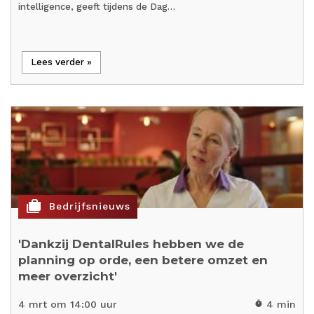
intelligence, geeft tijdens de Dag…
Lees verder »
cases
Bedrijfsnieuws
'Dankzij DentalRules hebben we de
planning op orde, een betere omzet en
meer overzicht'
4 mrt om 14:00 uur
4 min
timer