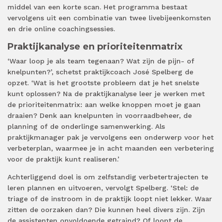
middel van een korte scan. Het programma bestaat
vervolgens uit een combinatie van twee livebijeenkomsten
en drie online coachingsessies.
Praktijkanalyse en prioriteitenmatrix
‘Waar loop je als team tegenaan? Wat zijn de pijn- of
knelpunten?’, schetst praktijkcoach José Spelberg de
opzet. ‘Wat is het grootste probleem dat je het snelste
kunt oplossen? Na de praktijkanalyse leer je werken met
de prioriteitenmatrix: aan welke knoppen moet je gaan
draaien? Denk aan knelpunten in voorraadbeheer, de
planning of de onderlinge samenwerking. Als
praktijkmanager pak je vervolgens een onderwerp voor het
verbeterplan, waarmee je in acht maanden een verbetering
voor de praktijk kunt realiseren.’
Achterliggend doel is om zelfstandig verbetertrajecten te
leren plannen en uitvoeren, vervolgt Spelberg. ‘Stel: de
triage of de instroom in de praktijk loopt niet lekker. Waar
zitten de oorzaken dan? Die kunnen heel divers zijn. Zijn
de assistenten onvoldoende getraind? Of loopt de