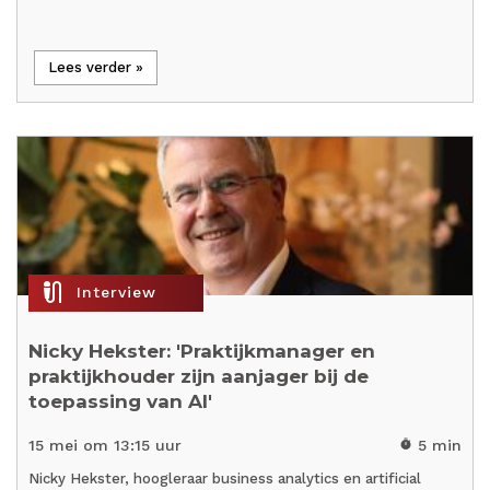
Lees verder »
mic_external_on
Interview
Nicky Hekster: 'Praktijkmanager en
praktijkhouder zijn aanjager bij de
toepassing van AI'
15 mei om 13:15 uur
5 min
timer
Nicky Hekster, hoogleraar business analytics en artificial