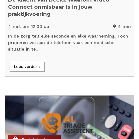
Connect onmisbaar is in jouw
praktijkvoering
4 mrt om 12:30 uur
4 min
timer
In de zorg telt elke seconde en elke waarneming. Toch
proberen we aan de telefoon vaak een medische
situatie in te…
Lees verder »