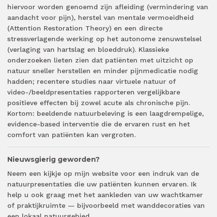
hiervoor worden genoemd zijn afleiding (vermindering van
aandacht voor pijn), herstel van mentale vermoeidheid
(Attention Restoration Theory) en een directe
stressverlagende werking op het autonome zenuwstelsel
(verlaging van hartslag en bloeddruk). Klassieke
onderzoeken lieten zien dat patiënten met uitzicht op
natuur sneller herstellen en minder pijnmedicatie nodig
hadden; recentere studies naar virtuele natuur of
video-/beeldpresentaties rapporteren vergelijkbare
positieve effecten bij zowel acute als chronische pijn.
Kortom: beeldende natuurbeleving is een laagdrempelige,
evidence-based interventie die de ervaren rust en het
comfort van patiënten kan vergroten.
Nieuwsgierig geworden?
Neem een kijkje op mijn website voor een indruk van de
natuurpresentaties die uw patiënten kunnen ervaren. Ik
help u ook graag met het aankleden van uw wachtkamer
of praktijkruimte — bijvoorbeeld met wanddecoraties van
een lokaal natuurgebied.