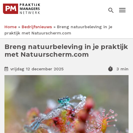
Overslaan
en
search
Togg
naar
de
Home
Bedrijfsnieuws
Breng natuurbeleving in je
inhoud
Kruimelpad
praktijk met Natuurscherm.com
gaan
Breng natuurbeleving in je praktijk
met Natuurscherm.com
timer
vrijdag 12 december 2025
3 min