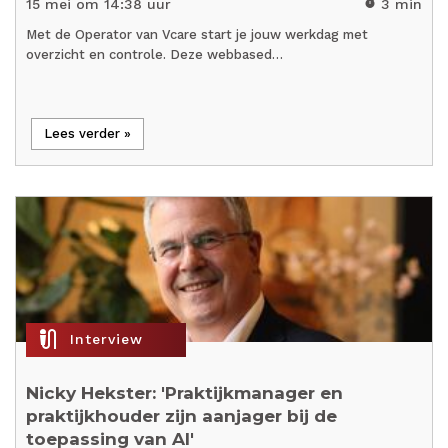
15 mei om 14:38 uur
3 min
timer
Met de Operator van Vcare start je jouw werkdag met
overzicht en controle. Deze webbased…
Lees verder »
mic_external_on
Interview
Nicky Hekster: 'Praktijkmanager en
praktijkhouder zijn aanjager bij de
toepassing van AI'