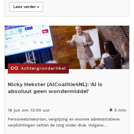
Lees verder »
all_inclusive
Achtergrondartikel
Nicky Hekster (AICoalitie4NL): ‘AI is
absoluut geen wondermiddel’
16 jun om 13:00 uur
5 min
timer
Personeelstekorten, vergrijzing en enorme administratieve
verplichtingen zetten de zorg onder druk. Volgens…