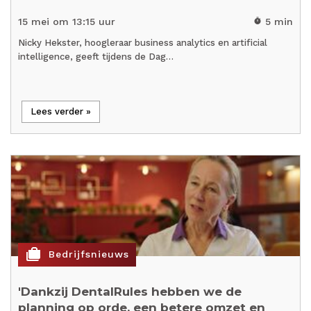
15 mei om 13:15 uur
5 min
timer
Nicky Hekster, hoogleraar business analytics en artificial
intelligence, geeft tijdens de Dag…
Lees verder »
cases
Bedrijfsnieuws
'Dankzij DentalRules hebben we de
planning op orde, een betere omzet en