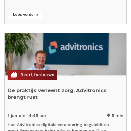
Lees verder »
cases
Bedrijfsnieuws
De praktijk verleent zorg, Advitronics
brengt rust
1 jun om 14:45 uur
5 min
timer
Hoe Advitronics digitale verandering begeleidt en
praktijkmanagers helpt grip te houden op IT en