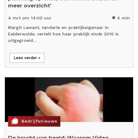
meer overzicht'
4 mrt om 14:00 uur
4 min
timer
Margit Lawant, tandarts en praktijkeigenaar in
Eelderwolde, vertelt hoe haar praktijk sinds 2010 is
uitgegroeid…
Lees verder »
cases
Bedrijfsnieuws
De kracht van beeld: Waarom Video