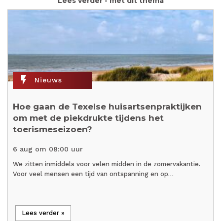
Lees verder - met dit thema
flash_on
Nieuws
Hoe gaan de Texelse huisartsenpraktijken
om met de piekdrukte tijdens het
toerismeseizoen?
6 aug om 08:00 uur
We zitten inmiddels voor velen midden in de zomervakantie.
Voor veel mensen een tijd van ontspanning en op…
Lees verder »