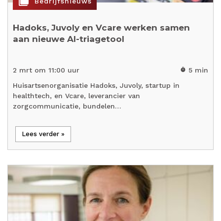
cases
Bedrijfsnieuws
Hadoks, Juvoly en Vcare werken samen
aan nieuwe AI-triagetool
2 mrt om 11:00 uur
5 min
timer
Huisartsenorganisatie Hadoks, Juvoly, startup in
healthtech, en Vcare, leverancier van
zorgcommunicatie, bundelen…
Lees verder »