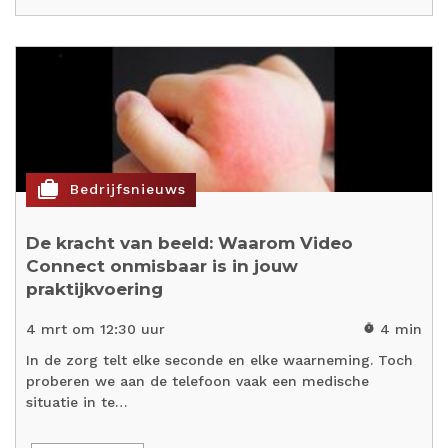
cases
Bedrijfsnieuws
De kracht van beeld: Waarom Video
Connect onmisbaar is in jouw
praktijkvoering
4 mrt om 12:30 uur
4 min
timer
In de zorg telt elke seconde en elke waarneming. Toch
proberen we aan de telefoon vaak een medische
situatie in te…