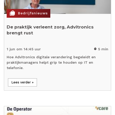
cases
Bedrijfsnieuws
De praktijk verleent zorg, Advitronics
brengt rust
1 jun om 14:45 uur
5 min
timer
Hoe Advitronics digitale verandering begeleidt en
praktijkmanagers helpt grip te houden op IT en
telefonie.
Lees verder »