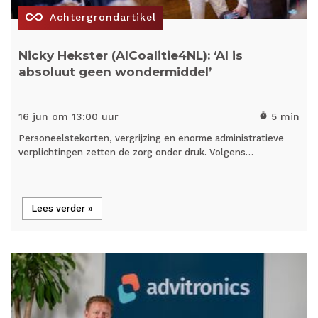
all_inclusive
Achtergrondartikel
Nicky Hekster (AICoalitie4NL): ‘AI is
absoluut geen wondermiddel’
16 jun om 13:00 uur
5 min
timer
Personeelstekorten, vergrijzing en enorme administratieve
verplichtingen zetten de zorg onder druk. Volgens…
Lees verder »