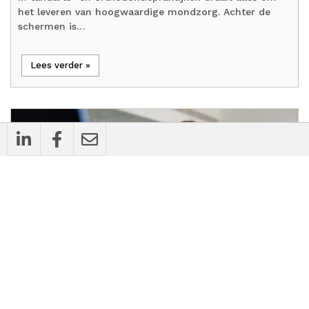
het leveren van hoogwaardige mondzorg. Achter de
schermen is…
Lees verder »
cases
Bedrijfsnieuws
Vcare en Juvoly slaan handen ineen:
‘Slimme spraakherkenning die naadloos
aansluit op de workflow in de praktijk’
18 dec 2025
4 min
timer