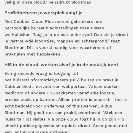
veilig in onze cloud,’ benadrukt Slootman.
Profielbeheer: je werkplek volgt je
Met Cobbler Cloud Plus nemen gebruikers hun
persoonlijke bureaubladinstellingen mee tussen
werkplekken. ’Log je in op een andere pc? Dan zie je direct
je vertrouwde icoontjes, mappen en achtergrond,’ zegt
Slootman. Dit is vooral handig voor waarnemers of
praktijken met flexplekken.
HIS in de cloud: werken alsof je in de praktijk bent
Een groeiende vraag is toegang tot
het huisartsinformatiesysteem (HIS) buiten de praktijk.
Cobbler biedt hiervoor een webportaal: ‘Artsen starten
Medicom of andere HIS-pakketten vanaf elke locatie,
precies zoals op kantoor. Alleen printen is beperkt – het is
echt bedoeld voor onderweg of thuiswerken,’ aldus
Slootman. Hij geeft ook een praktijkvoorbeeld: ‘Stel, een
huisarts rijdt visites. Via onze cloud logt hij in op zijn HIS,
checkt patiëntgegevens en update direct. Geen gedoe met
een laptop vol lokale software.’