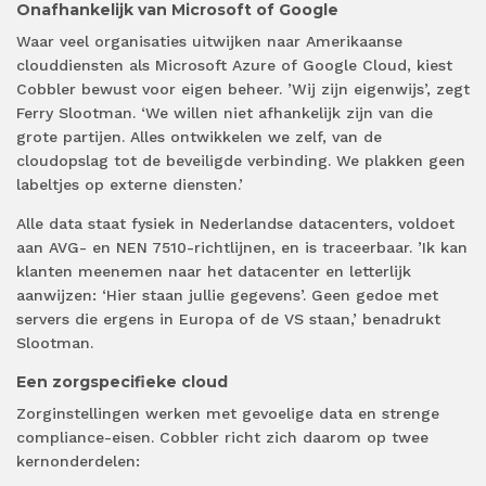
Onafhankelijk van Microsoft of Google
Waar veel organisaties uitwijken naar Amerikaanse
clouddiensten als Microsoft Azure of Google Cloud, kiest
Cobbler bewust voor eigen beheer. ’Wij zijn eigenwijs’, zegt
Ferry Slootman. ‘We willen niet afhankelijk zijn van die
grote partijen. Alles ontwikkelen we zelf, van de
cloudopslag tot de beveiligde verbinding. We plakken geen
labeltjes op externe diensten.’
Alle data staat fysiek in Nederlandse datacenters, voldoet
aan AVG- en NEN 7510-richtlijnen, en is traceerbaar. ’Ik kan
klanten meenemen naar het datacenter en letterlijk
aanwijzen: ‘Hier staan jullie gegevens’. Geen gedoe met
servers die ergens in Europa of de VS staan,’ benadrukt
Slootman.
Een zorgspecifieke cloud
Zorginstellingen werken met gevoelige data en strenge
compliance-eisen. Cobbler richt zich daarom op twee
kernonderdelen: