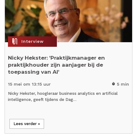
mic_external_on
Interview
Nicky Hekster: 'Praktijkmanager en
praktijkhouder zijn aanjager bij de
toepassing van AI'
15 mei om 13:15 uur
5 min
timer
Nicky Hekster, hoogleraar business analytics en artificial
intelligence, geeft tijdens de Dag…
Lees verder »