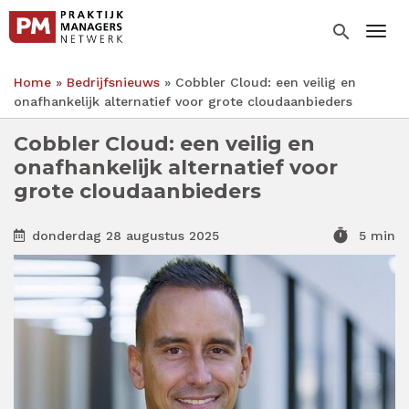
Overslaan
en
search
Togg
naar
de
Home
Bedrijfsnieuws
Cobbler Cloud: een veilig en
inhoud
Kruimelpad
onafhankelijk alternatief voor grote cloudaanbieders
gaan
Cobbler Cloud: een veilig en
onafhankelijk alternatief voor
grote cloudaanbieders
timer
donderdag 28 augustus 2025
5 min