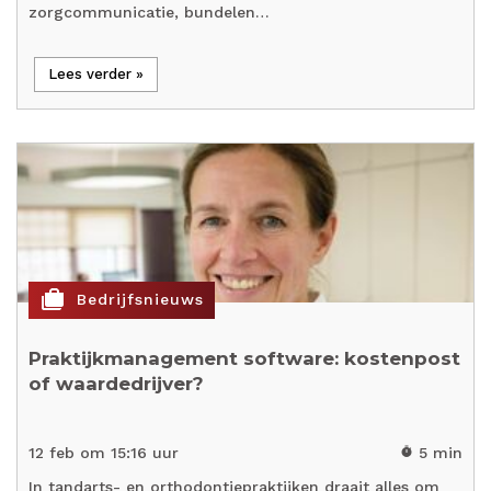
zorgcommunicatie, bundelen…
Lees verder »
cases
Bedrijfsnieuws
Praktijkmanagement software: kostenpost
of waardedrijver?
12 feb om 15:16 uur
5 min
timer
In tandarts- en orthodontiepraktijken draait alles om