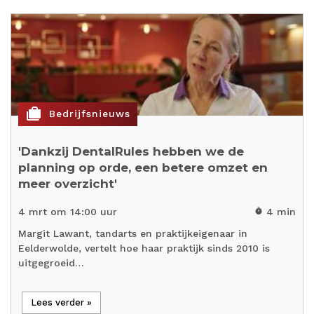
cases
Bedrijfsnieuws
'Dankzij DentalRules hebben we de
planning op orde, een betere omzet en
meer overzicht'
4 mrt om 14:00 uur
4 min
timer
Margit Lawant, tandarts en praktijkeigenaar in
Eelderwolde, vertelt hoe haar praktijk sinds 2010 is
uitgegroeid…
Lees verder »