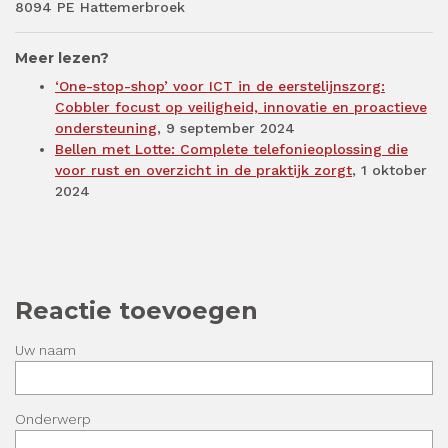
8094 PE Hattemerbroek
Meer lezen?
‘One-stop-shop’ voor ICT in de eerstelijnszorg:
Cobbler focust op veiligheid, innovatie en proactieve
ondersteuning
, 9 september 2024
Bellen met Lotte: Complete telefonieoplossing die
voor rust en overzicht in de praktijk zorgt
, 1 oktober
2024
Reactie toevoegen
Uw naam
Onderwerp