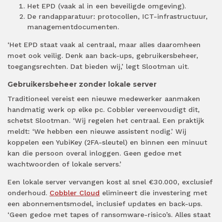
Het EPD (vaak al in een beveiligde omgeving).
De randapparatuur: protocollen, ICT-infrastructuur,
managementdocumenten.
‘Het EPD staat vaak al centraal, maar alles daaromheen
moet ook veilig. Denk aan back-ups, gebruikersbeheer,
toegangsrechten. Dat bieden wij,’ legt Slootman uit.
Gebruikersbeheer zonder lokale server
Traditioneel vereist een nieuwe medewerker aanmaken
handmatig werk op elke pc. Cobbler vereenvoudigt dit,
schetst Slootman. ‘Wij regelen het centraal. Een praktijk
meldt: ‘We hebben een nieuwe assistent nodig.’ Wij
koppelen een YubiKey (2FA-sleutel) en binnen een minuut
kan die persoon overal inloggen. Geen gedoe met
wachtwoorden of lokale servers.’
Een lokale server vervangen kost al snel €30.000, exclusief
onderhoud.
Cobbler Cloud
elimineert die investering met
een abonnementsmodel, inclusief updates en back-ups.
‘Geen gedoe met tapes of ransomware-risico’s. Alles staat