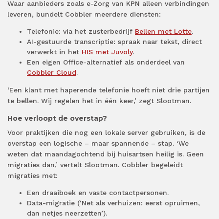
Waar aanbieders zoals e-Zorg van KPN alleen verbindingen
leveren, bundelt Cobbler meerdere diensten:
Telefonie: via het zusterbedrijf
Bellen met Lotte
.
AI-gestuurde transcriptie: spraak naar tekst, direct
verwerkt in het
HIS met Juvoly
.
Een eigen Office-alternatief als onderdeel van
Cobbler Cloud
.
‘Een klant met haperende telefonie hoeft niet drie partijen
te bellen. Wij regelen het in één keer,’ zegt Slootman.
Hoe verloopt de overstap?
Voor praktijken die nog een lokale server gebruiken, is de
overstap een logische – maar spannende – stap. ‘We
weten dat maandagochtend bij huisartsen heilig is. Geen
migraties dan,’ vertelt Slootman. Cobbler begeleidt
migraties met:
Een draaiboek en vaste contactpersonen.
Data-migratie (‘Net als verhuizen: eerst opruimen,
dan netjes neerzetten’).