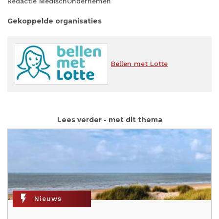
Redactie MedischOndernemen
Gekoppelde organisaties
Bellen met Lotte
Lees verder - met dit thema
flash_on
Nieuws