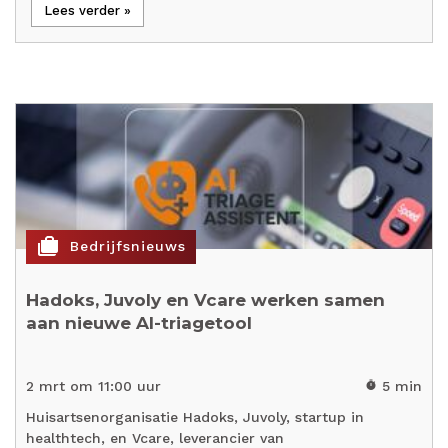
Lees verder »
cases
Bedrijfsnieuws
Hadoks, Juvoly en Vcare werken samen
aan nieuwe AI-triagetool
2 mrt om 11:00 uur
5 min
timer
Huisartsenorganisatie Hadoks, Juvoly, startup in
healthtech, en Vcare, leverancier van