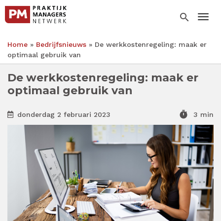
Overslaan
en
search
Togg
naar
de
Home
Bedrijfsnieuws
De werkkostenregeling: maak er
inhoud
Kruimelpad
optimaal gebruik van
gaan
De werkkostenregeling: maak er
optimaal gebruik van
timer
donderdag 2 februari 2023
3 min