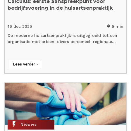
Calculus: eerste aanspreekpunt voor
bedrijfsvoering in de huisartsenpraktijk
16 dec 2025
5 min
timer
De moderne huisartsenpraktijk is uitgegroeid tot een
organisatie met artsen, divers personeel, regionale…
Lees verder »
flash_on
Nieuws