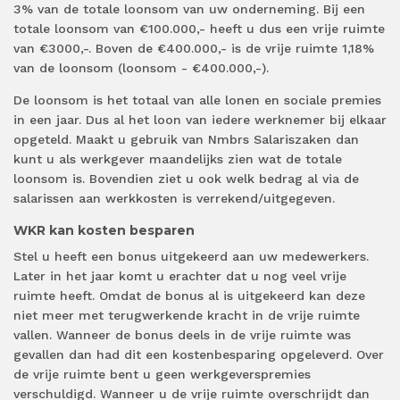
3% van de totale loonsom van uw onderneming. Bij een
totale loonsom van €100.000,- heeft u dus een vrije ruimte
van €3000,-. Boven de €400.000,- is de vrije ruimte 1,18%
van de loonsom (loonsom - €400.000,-).
De loonsom is het totaal van alle lonen en sociale premies
in een jaar. Dus al het loon van iedere werknemer bij elkaar
opgeteld. Maakt u gebruik van Nmbrs Salariszaken dan
kunt u als werkgever maandelijks zien wat de totale
loonsom is. Bovendien ziet u ook welk bedrag al via de
salarissen aan werkkosten is verrekend/uitgegeven.
WKR kan kosten besparen
Stel u heeft een bonus uitgekeerd aan uw medewerkers.
Later in het jaar komt u erachter dat u nog veel vrije
ruimte heeft. Omdat de bonus al is uitgekeerd kan deze
niet meer met terugwerkende kracht in de vrije ruimte
vallen. Wanneer de bonus deels in de vrije ruimte was
gevallen dan had dit een kostenbesparing opgeleverd. Over
de vrije ruimte bent u geen werkgeverspremies
verschuldigd. Wanneer u de vrije ruimte overschrijdt dan