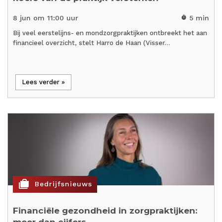
8 jun om 11:00 uur
5 min
timer
Bij veel eerstelijns- en mondzorgpraktijken ontbreekt het aan
financieel overzicht, stelt Harro de Haan (Visser…
Lees verder »
cases
Bedrijfsnieuws
Financiële gezondheid in zorgpraktijken:
meer dan cijfers