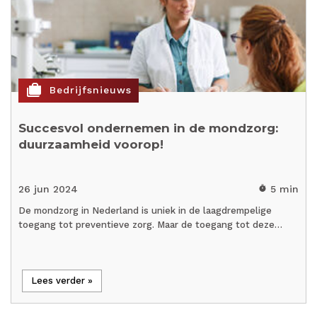
cases
Bedrijfsnieuws
Succesvol ondernemen in de mondzorg:
duurzaamheid voorop!
26 jun 2024
5 min
timer
De mondzorg in Nederland is uniek in de laagdrempelige
toegang tot preventieve zorg. Maar de toegang tot deze…
Lees verder »