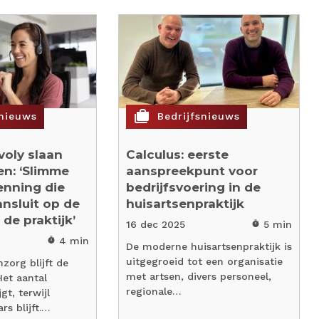
cases
snieuws
Bedrijfsnieuws
voly slaan
Calculus: eerste
n: ‘Slimme
aanspreekpunt voor
enning die
bedrijfsvoering in de
nsluit op de
huisartsenpraktijk
de praktijk’
16 dec 2025
5 min
timer
4 min
timer
De moderne huisartsenpraktijk is
uitgegroeid tot een organisatie
nzorg blijft de
met artsen, divers personeel,
Het aantal
regionale…
jgt, terwijl
rs blijft.…