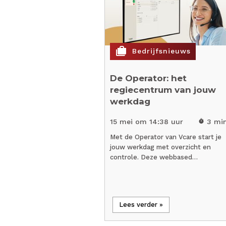
cases
Bedrijfsnieuws
De Operator: het
regiecentrum van jouw
werkdag
15 mei om 14:38 uur
3 mi
timer
Met de Operator van Vcare start je
jouw werkdag met overzicht en
controle. Deze webbased…
Lees verder »