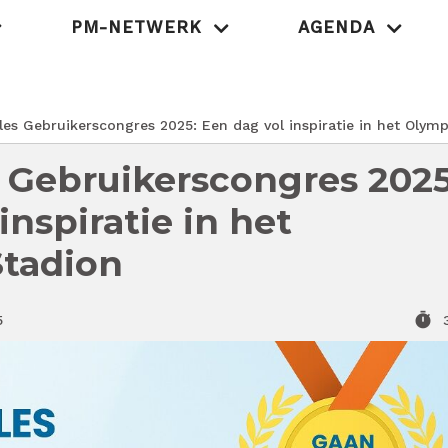
PM-NETWERK
AGENDA
MedischOndernem
es Gebruikerscongres 2025: Een dag vol inspiratie in het Olym
 Gebruikerscongres 2025
inspiratie in het
tadion
timer
5