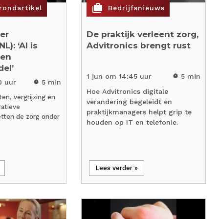
cases
rondartikel
Bedrijfsnieuws
er
De praktijk verleent zorg,
L): ‘AI is
Advitronics brengt rust
een
el’
1 jun om 14:45 uur
5 min
timer
0 uur
5 min
timer
Hoe Advitronics digitale
en, vergrijzing en
verandering begeleidt en
ratieve
praktijkmanagers helpt grip te
etten de zorg onder
houden op IT en telefonie.
Lees verder »