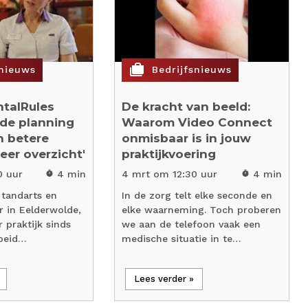
cases
snieuws
Bedrijfsnieuws
ntalRules
De kracht van beeld:
de planning
Waarom Video Connect
n betere
onmisbaar is in jouw
er overzicht'
praktijkvoering
0 uur
4 min
4 mrt om 12:30 uur
4 min
timer
timer
 tandarts en
In de zorg telt elke seconde en
r in Eelderwolde,
elke waarneming. Toch proberen
r praktijk sinds
we aan de telefoon vaak een
roeid…
medische situatie in te…
Lees verder »