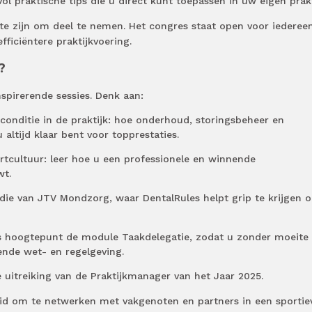
ol praktische tips die u direct kunt toepassen in uw eigen prakt
te zijn om deel te nemen. Het congres staat open voor iederee
fficiëntere praktijkvoering.
?
spirerende sessies. Denk aan:
onditie in de praktijk: hoe onderhoud, storingsbeheer en
 altijd klaar bent voor topprestaties.
rtcultuur: leer hoe u een professionele en winnende
wt.
 die van JTV Mondzorg, waar DentalRules helpt grip te krijgen 
ls hoogtepunt de module Taakdelegatie, zodat u zonder moeite
nde wet- en regelgeving.
ke uitreiking van de Praktijkmanager van het Jaar 2025.
eid om te netwerken met vakgenoten en partners in een sportie