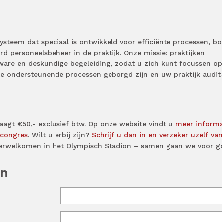
systeem dat speciaal is ontwikkeld voor efficiënte processen, b
rd personeelsbeheer in de praktijk. Onze missie: praktijken
ware en deskundige begeleiding, zodat u zich kunt focussen op
lle ondersteunende processen geborgd zijn en uw praktijk audit
agt €50,- exclusief btw. Op onze website vindt u
meer informa
scongres
. Wilt u erbij zijn?
Schrijf u dan in en verzeker uzelf va
e verwelkomen in het Olympisch Stadion – samen gaan we voor g
en