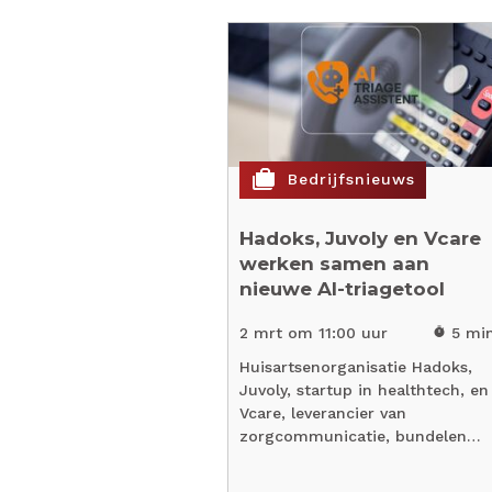
cases
Bedrijfsnieuws
Hadoks, Juvoly en Vcare
werken samen aan
nieuwe AI-triagetool
2 mrt om 11:00 uur
5 mi
timer
Huisartsenorganisatie Hadoks,
Juvoly, startup in healthtech, en
Vcare, leverancier van
zorgcommunicatie, bundelen…