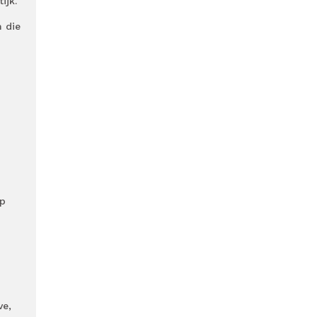
ijk.
n die
op
ve,