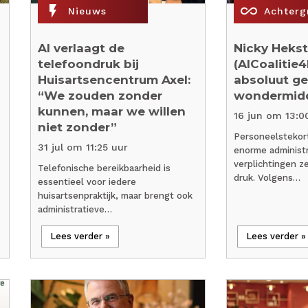
flash_on
all_inclusive
Nieuws
Achterg
AI verlaagt de
Nicky Hekst
telefoondruk bij
(AICoalitie4N
Huisartsencentrum Axel:
absoluut g
“We zouden zonder
wondermidd
kunnen, maar we willen
16 jun om 13:0
niet zonder”
Personeelstekort
31 jul om 11:25 uur
enorme administ
verplichtingen z
Telefonische bereikbaarheid is
druk. Volgens…
essentieel voor iedere
huisartsenpraktijk, maar brengt ook
administratieve…
Lees verder »
Lees verder »