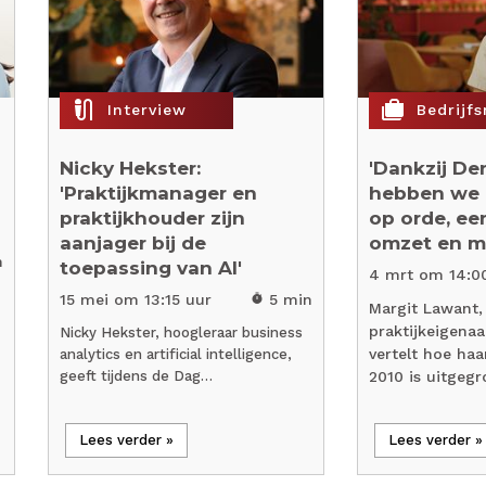
mic_external_on
cases
Interview
Bedrijf
Nicky Hekster:
'Dankzij De
'Praktijkmanager en
hebben we 
praktijkhouder zijn
op orde, ee
aanjager bij de
omzet en me
n
toepassing van AI'
4 mrt om 14:0
15 mei om 13:15 uur
5 min
timer
Margit Lawant,
praktijkeigenaa
Nicky Hekster, hoogleraar business
vertelt hoe haa
analytics en artificial intelligence,
geeft tijdens de Dag…
2010 is uitgeg
Lees verder »
Lees verder »