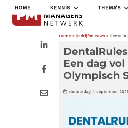
Overslaan
Hoofdnavigatie
HOME
KENNIS
THEMA'S
en
naar
de
inhoud
gaan
Home
Bedrijfsnieuws
DentalRul
Kruimelpad
DentalRules
Een dag vol 
Olympisch S
donderdag 4 september 202