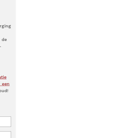
orging
 de
-
tie
n een
oud!