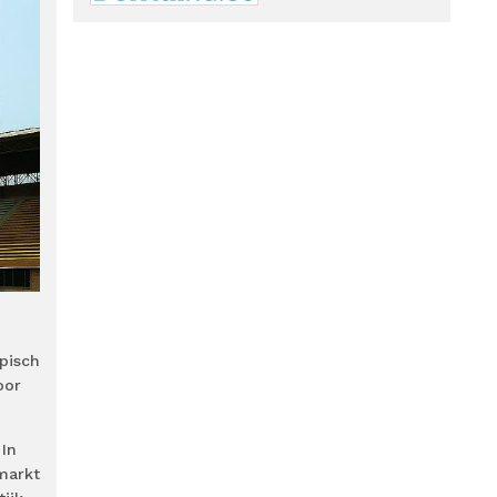
pisch
oor
 In
markt