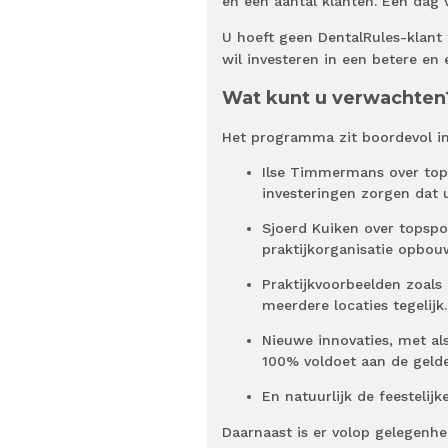
en een aantal klanten. Een dag v
U hoeft geen DentalRules-klant 
wil investeren in een betere en e
Wat kunt u verwachten
Het programma zit boordevol in
Ilse Timmermans over topc
investeringen zorgen dat u
Sjoerd Kuiken over topspo
praktijkorganisatie opbou
Praktijkvoorbeelden zoals
meerdere locaties tegelijk.
Nieuwe innovaties, met a
100% voldoet aan de gelde
En natuurlijk de feestelij
Daarnaast is er volop gelegenh