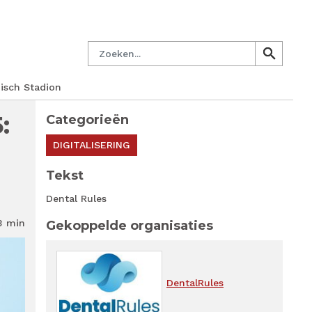
en.nl
Mijn PM
Nieuwsbrief
Lid worden
Contact
Zoeken
search
search
pisch Stadion
:
Categorieën
DIGITALISERING
Tekst
Dental Rules
3 min
Gekoppelde organisaties
DentalRules