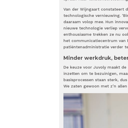
Van der Wijngaart constateert 
technologische vernieuwing. ‘B
daaraam volop mee. Hun innovati
nieuwe technologie verliep ver
enthousiasme trekken ze nu ook
het communicatiecentrum van M
patiëntenadministratie verder t
Minder werkdruk, bete
De keuze voor Juvoly maakt de i
inzetten om te bezuinigen, maar
basisprocessen staan sterk, du
We zaten gewoon met z’n allen a