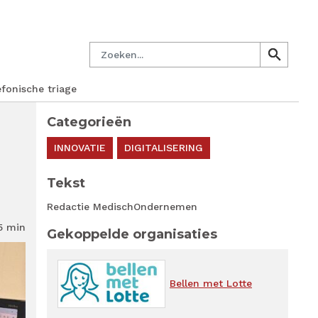
en.nl
Mijn PM
Nieuwsbrief
Lid worden
Contact
Zoeken
search
search
efonische triage
Categorieën
INNOVATIE
DIGITALISERING
Tekst
Redactie MedischOndernemen
5 min
Gekoppelde organisaties
Bellen met Lotte