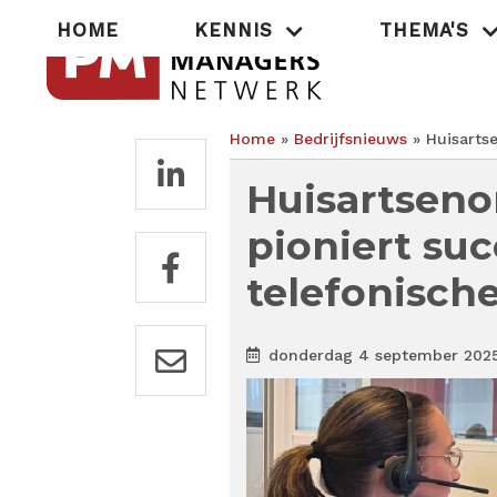
Overslaan
Hoofdnavigatie
HOME
KENNIS
THEMA'S
en
naar
de
inhoud
gaan
Home
Bedrijfsnieuws
Huisartse
Kruimelpad
Huisartseno
pioniert suc
telefonische
donderdag 4 september 202