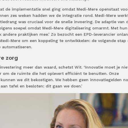
dat de implementatie snel ging omdat Medi-Mere openstaat voo
innen zes weken hadden we de integratie rond. Medi-Mere werk
edrang was cruciaal voor de snelle invoering. De adaptie van 
volgens soepel omdat Medi-Mere digitalisering omarmt. Met hun
 andere praktijken mee.’ Zo bezocht een EPD-leverancier onla
edi-Mere om een koppeling te ontwikkelen: de volgende stap
e automatiseren.
re zorg
nvestering meer dan waard, schetst Wit. ‘Innovatie moet je nie
 om de ruimte die het oplevert efficiënt te benutten. Onze
s kunnen we dit bekostigen. We hebben geen innovatiegelden no
an tafel en besloten: dit gaan we doen.’