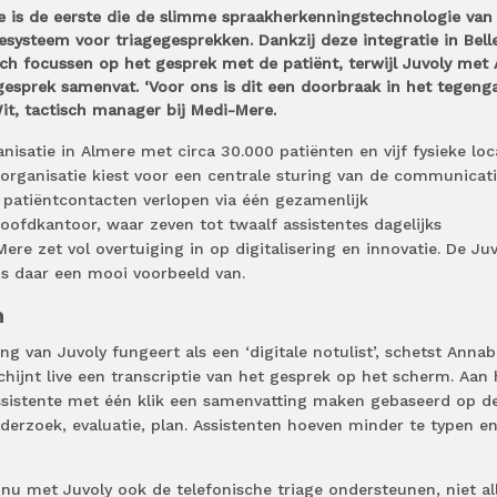
e is de eerste die de slimme spraakherkenningstechnologie van
iesysteem voor triagegesprekken. Dankzij deze integratie in Bell
ch focussen op het gesprek met de patiënt, terwijl Juvoly met A
gesprek samenvat. ‘Voor ons is dit een doorbraak in het tegeng
it, tactisch manager bij Medi-Mere.
nisatie in Almere met circa 30.000 patiënten en vijf fysieke loc
e organisatie kiest voor een centrale sturing van de communicat
e patiëntcontacten verlopen via één gezamenlijk
fdkantoor, waar zeven tot twaalf assistentes dagelijks
re zet vol overtuiging in op digitalisering en innovatie. De Juv
 is daar een mooi voorbeeld van.
n
 van Juvoly fungeert als een ‘digitale notulist’, schetst Annab
chijnt live een transcriptie van het gesprek op het scherm. Aan 
ssistente met één klik een samenvatting maken gebaseerd op d
zoek, evaluatie, plan. Assistenten hoeven minder te typen e
nu met Juvoly ook de telefonische triage ondersteunen, niet al