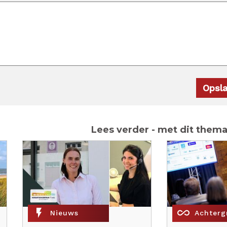
Lees verder - met dit them
flash_on
all_inclusive
Nieuws
Achterg