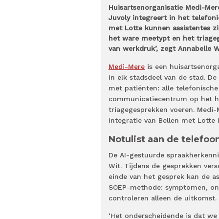
Huisartsenorganisatie Medi-Mer
Juvoly integreert in het telefon
met Lotte kunnen assistentes zi
het ware meetypt en het triage
van werkdruk’, zegt Annabelle W
Medi-Mere
is een huisartsenorga
in elk stadsdeel van de stad. D
met patiënten: alle telefonisch
communicatiecentrum op het hoo
triagegesprekken voeren. Medi-Me
integratie van Bellen met Lotte
Notulist aan de telefoo
De AI-gestuurde spraakherkenning
Wit. Tijdens de gesprekken vers
einde van het gesprek kan de a
SOEP-methode: symptomen, onder
controleren alleen de uitkomst.
‘Het onderscheidende is dat we 