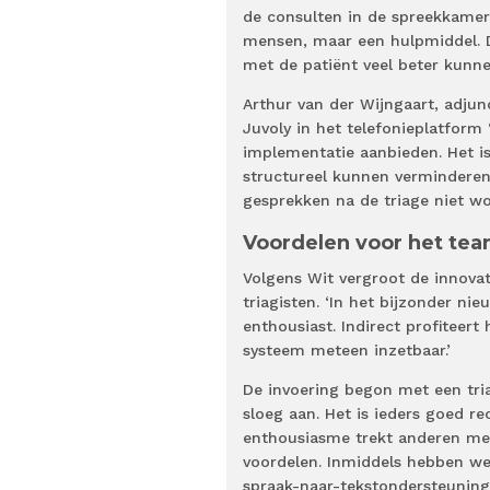
de consulten in de spreekkamer’
mensen, maar een hulpmiddel. De
met de patiënt veel beter kunne
Arthur van der Wijngaart, adju
Juvoly in het telefonieplatform 
implementatie aanbieden. Het i
structureel kunnen verminderen
gesprekken na de triage niet w
Voordelen voor het te
Volgens Wit vergroot de innovati
triagisten. ‘In het bijzonder nieu
enthousiast. Indirect profiteer
systeem meteen inzetbaar.’
De invoering begon met een tri
sloeg aan. Het is ieders goed r
enthousiasme trekt anderen mee.
voordelen. Inmiddels hebben we
spraak-naar-tekstondersteuning. 