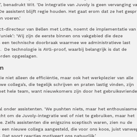
, benadrukt Wit. ‘De integratie van Juvoly is geen vervanging v
 assistent blijft regie houden. Het gaat erom dat ze het gesp
n voeren.’
nct-directeur van Bellen met Lotte, noemt de implementatie van
‘uniek’: ‘Wij zijn de eerste binnen ons vakgebied die deze
s een technische doorbraak waarmee we administratieve last
.
De technologie is AVG-proof, waarbij belangrijk is dat de
orden opgeslagen.
am
e niet alleen de efficiëntie, maar ook het werkplezier van alle
we collega’s, die tegelijk schrijven en praten lastig vinden, zijn
t het hele team, want nieuwkomers zijn door het gebruiksvriendel
al onder assistenten. ‘We pushten niets, maar het enthousiasme
echt om de Juvoly-integratie wel of niet te gebruiken, maar het
 Zelfs assistenten die enigszins sceptisch waren, zien nu de
 een nieuwe collega aangesteld, die voor ons koos, juist vanwe
Dat soort reacties motiveert ons natuurlijk.’