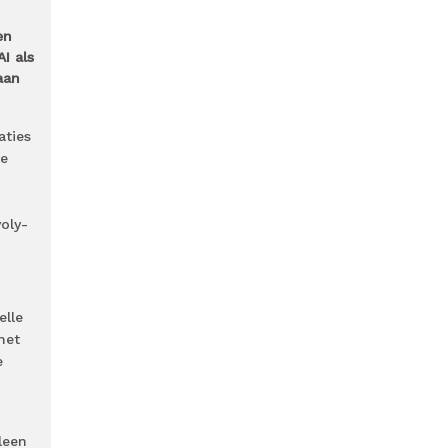
en
I als
aan
aties
ie
oly-
elle
het
e
n
leen