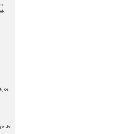
an
rek
ijke
ge de