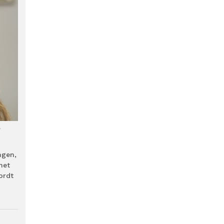
,
ngen,
het
ordt