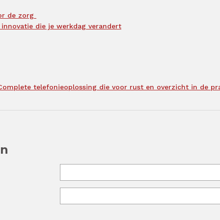
oor de zorg
 innovatie die je werkdag verandert
Complete telefonieoplossing die voor rust en overzicht in de pra
en