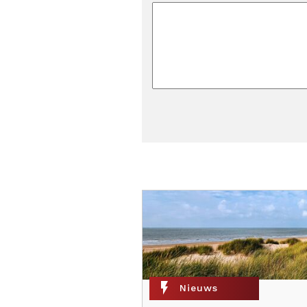
flash_on
Nieuws