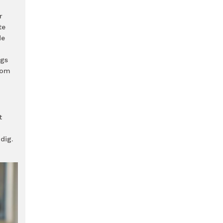
r
te
de
ngs
 om
t
dig.