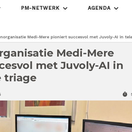
PM-NETWERK
AGENDA
MedischOndernem
norganisatie Medi-Mere pioniert succesvol met Juvoly-AI in tel
rganisatie Medi-Mere
cesvol met Juvoly-AI in
 triage
timer
5