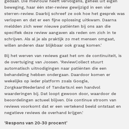
gedaan. Die mevrouw heeft vervolgens, geheel uit eigen
beweging, haar één ster-review gewijzigd in een vier
sterren-review. Daarbij schreef ze ook hoe het gesprek was
verlopen en dat er een fijne oplossing uitkwam. Daarna
meldden zich weer nieuwe patiënten bij ons aan die
specifiek deze review aangaven als reden om zich in te
schrijven. Als al je als praktijk zo met mensen omgaat,
willen anderen daar blijkbaar ook graag komen.’
Bij het werven van reviews gaat het om de continuïteit, is
de overtuiging van Joosen. ‘ReviewCollect stuurt
automatisch uitnodigingen naar patiënten die een
behandeling hebben ondergaan. Daardoor komen er
wekelijks op ieder platform zoals Google,
ZorgkaartNederland of Tandarts.nl een handvol
waarderingen bij. Dat loopt gewoon door, waardoor de
beoordelingen actueel blijven. Die continue stroom van
reviews voorkomt dat er een vertekend beeld ontstaat en
negatieve reviews de overhand krijgen.‘
‘Respons van 20-30 procent’