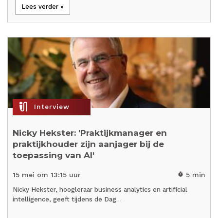
Lees verder »
mic_external_on
Interview
Nicky Hekster: 'Praktijkmanager en
praktijkhouder zijn aanjager bij de
toepassing van AI'
15 mei om 13:15 uur
5 min
timer
Nicky Hekster, hoogleraar business analytics en artificial
intelligence, geeft tijdens de Dag…