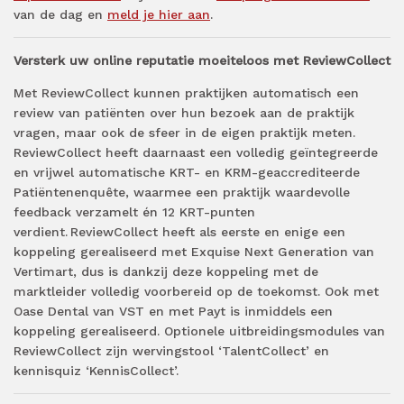
van de dag en
meld je hier aan
.
Versterk uw online reputatie moeiteloos met ReviewCollect
Met ReviewCollect kunnen praktijken automatisch een
review van patiënten over hun bezoek aan de praktijk
vragen, maar ook de sfeer in de eigen praktijk meten.
ReviewCollect heeft daarnaast een volledig geïntegreerde
en vrijwel automatische KRT- en KRM-geaccrediteerde
Patiëntenenquête, waarmee een praktijk waardevolle
feedback verzamelt én 12 KRT-punten
verdient. ReviewCollect heeft als eerste en enige een
koppeling gerealiseerd met Exquise Next Generation van
Vertimart, dus is dankzij deze koppeling met de
marktleider volledig voorbereid op de toekomst. Ook met
Oase Dental van VST en met Payt is inmiddels een
koppeling gerealiseerd. Optionele uitbreidingsmodules van
ReviewCollect zijn wervingstool ‘TalentCollect’ en
kennisquiz ‘KennisCollect’.