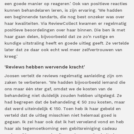
een goede manier op reageren.’ Ook van positieve reacties
kunnen behandelaren leren, is zijn ervaring. ‘We hadden
een beginnende tandarts, die nog best onzeker was over
haar kwaliteiten. Via ReviewCollect kwamen er regelmatig
positieve beoordelingen over haar binnen. Die ben ik met
haar gaan delen, bijvoorbeeld dat ze zo'n rustige en
kundige uitstraling heeft en goede uitleg geeft. Ze vertelde
later dat ze daar ook echt wel meer zelfvertrouwen van
kreeg.’
‘Reviews hebben wervende kracht’
Joosen vertelt de reviews regelmatig aanleiding zijn om
zaken te verbeteren. ‘We hadden bijvoorbeeld iemand die
ons maar één ster gaf, omdat we de kosten van de
behandeling niet duidelijk zouden hebben uitgelegd. Ze
had begrepen dat de behandeling € 50 zou kosten, maar
dat werd uiteindelijk € 150. Toen heb ik haar gebeld en
verteld dat de uitleg misschien niet helemaal goed is
gegaan. Ik zei haar ook dat ik het vervelend vond en heb
haar als tegemoetkoming een gebitsreiniging cadeau