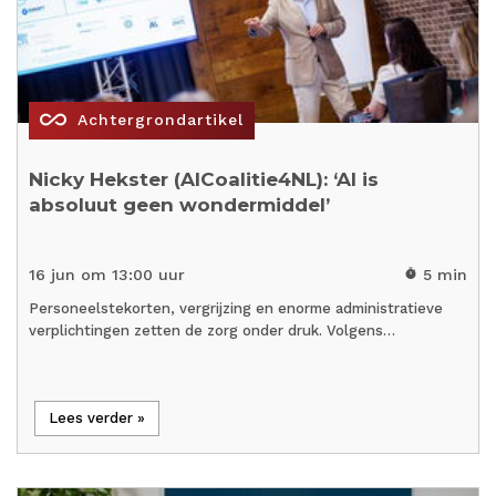
all_inclusive
Achtergrondartikel
Nicky Hekster (AICoalitie4NL): ‘AI is
absoluut geen wondermiddel’
16 jun om 13:00 uur
5 min
timer
Personeelstekorten, vergrijzing en enorme administratieve
verplichtingen zetten de zorg onder druk. Volgens…
Lees verder »