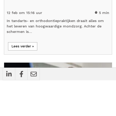
12 feb om 15:16 uur
5 min
timer
In tandarts- en orthodontiepraktijken draait alles om
het leveren van hoogwaardige mondzorg. Achter de
schermen is…
Lees verder »
cases
Bedrijfsnieuws
Vcare en Juvoly slaan handen ineen: