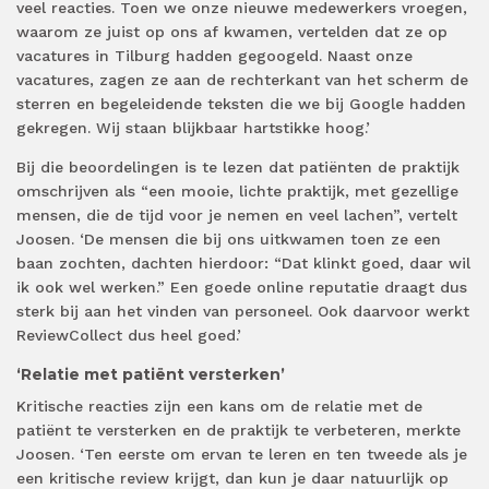
veel reacties. Toen we onze nieuwe medewerkers vroegen,
waarom ze juist op ons af kwamen, vertelden dat ze op
vacatures in Tilburg hadden gegoogeld. Naast onze
vacatures, zagen ze aan de rechterkant van het scherm de
sterren en begeleidende teksten die we bij Google hadden
gekregen. Wij staan blijkbaar hartstikke hoog.’
Bij die beoordelingen is te lezen dat patiënten de praktijk
omschrijven als “een mooie, lichte praktijk, met gezellige
mensen, die de tijd voor je nemen en veel lachen”, vertelt
Joosen. ‘De mensen die bij ons uitkwamen toen ze een
baan zochten, dachten hierdoor: “Dat klinkt goed, daar wil
ik ook wel werken.” Een goede online reputatie draagt dus
sterk bij aan het vinden van personeel. Ook daarvoor werkt
ReviewCollect dus heel goed.’
‘Relatie met patiënt versterken’
Kritische reacties zijn een kans om de relatie met de
patiënt te versterken en de praktijk te verbeteren, merkte
Joosen. ‘Ten eerste om ervan te leren en ten tweede als je
een kritische review krijgt, dan kun je daar natuurlijk op