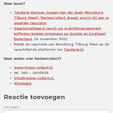
Meer lezen?
Tandarts Marloes Joosen-Van der Spek (Mondzorg
Tilburg West): ‘ReviewCollect draagt enorm bij aan je
algehele reputatie’
Geautomatiseerd vanuit uw praktijkmanagement
software reviews ontvangen op Google en Zorgkaart
Nederland
, 24 november 2022
Bekijk de reputatie van Mondzorg Tilburg West op de
verschillende platforms via:
Tandarts.nl
Meer weten over ReviewCollect?
www.review-collect.nl
tel. 085 – 0600639
info@review-collect.nl
Whatsapp
Reactie toevoegen
Uw naam