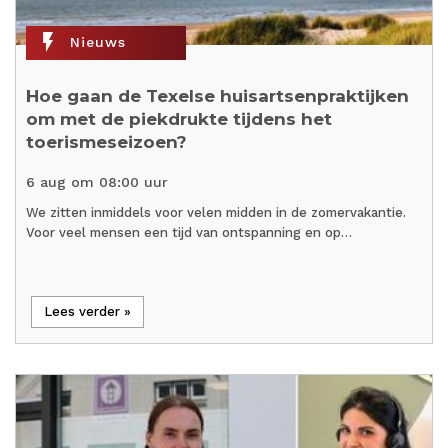
flash_on
Nieuws
Hoe gaan de Texelse huisartsenpraktijken
om met de piekdrukte tijdens het
toerismeseizoen?
6 aug om 08:00 uur
We zitten inmiddels voor velen midden in de zomervakantie.
Voor veel mensen een tijd van ontspanning en op…
Lees verder »