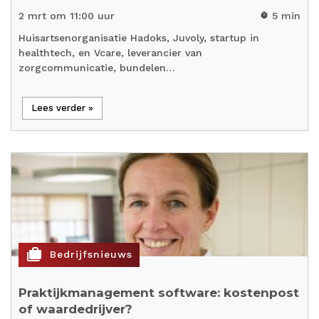
2 mrt om 11:00 uur
5 min
timer
Huisartsenorganisatie Hadoks, Juvoly, startup in
healthtech, en Vcare, leverancier van
zorgcommunicatie, bundelen…
Lees verder »
cases
Bedrijfsnieuws
Praktijkmanagement software: kostenpost
of waardedrijver?