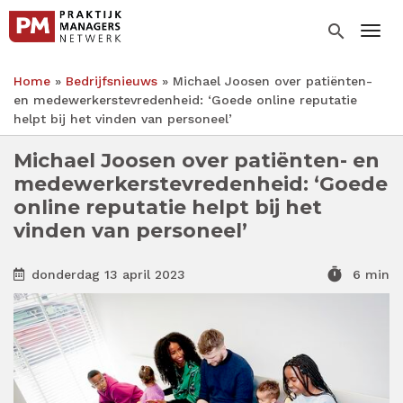
Overslaan
en
search
Togg
naar
de
Home
Bedrijfsnieuws
Michael Joosen over patiënten-
inhoud
Kruimelpad
en medewerkerstevredenheid: ‘Goede online reputatie
gaan
helpt bij het vinden van personeel’
Michael Joosen over patiënten- en
medewerkerstevredenheid: ‘Goede
online reputatie helpt bij het
vinden van personeel’
timer
donderdag 13 april 2023
6 min