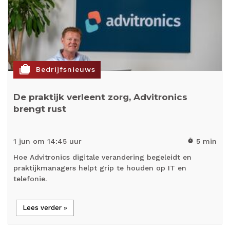
cases
Bedrijfsnieuws
De praktijk verleent zorg, Advitronics
brengt rust
1 jun om 14:45 uur
5 min
timer
Hoe Advitronics digitale verandering begeleidt en
praktijkmanagers helpt grip te houden op IT en
telefonie.
Lees verder »