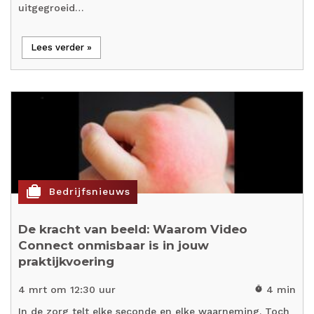
uitgegroeid…
Lees verder »
cases
Bedrijfsnieuws
De kracht van beeld: Waarom Video
Connect onmisbaar is in jouw
praktijkvoering
4 mrt om 12:30 uur
4 min
timer
In de zorg telt elke seconde en elke waarneming. Toch