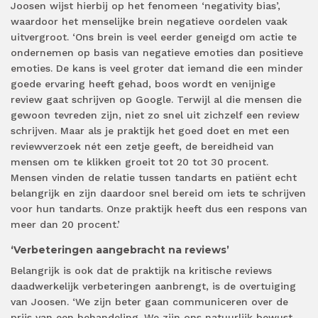
Joosen wijst hierbij op het fenomeen ‘negativity bias’,
waardoor het menselijke brein negatieve oordelen vaak
uitvergroot. ‘Ons brein is veel eerder geneigd om actie te
ondernemen op basis van negatieve emoties dan positieve
emoties. De kans is veel groter dat iemand die een minder
goede ervaring heeft gehad, boos wordt en venijnige
review gaat schrijven op Google. Terwijl al die mensen die
gewoon tevreden zijn, niet zo snel uit zichzelf een review
schrijven. Maar als je praktijk het goed doet en met een
reviewverzoek nét een zetje geeft, de bereidheid van
mensen om te klikken groeit tot 20 tot 30 procent.
Mensen vinden de relatie tussen tandarts en patiënt echt
belangrijk en zijn daardoor snel bereid om iets te schrijven
voor hun tandarts. Onze praktijk heeft dus een respons van
meer dan 20 procent.’
‘Verbeteringen aangebracht na reviews’
Belangrijk is ook dat de praktijk na kritische reviews
daadwerkelijk verbeteringen aanbrengt, is de overtuiging
van Joosen. ‘We zijn beter gaan communiceren over de
prijs van een behandeling. We zijn ons natuurlijk bewust