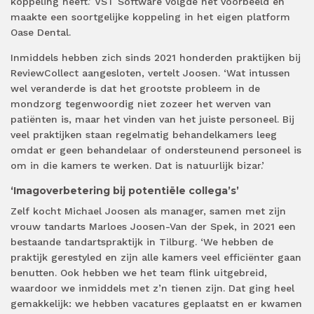
koppeling heeft.’ VST Software volgde het voorbeeld en
maakte een soortgelijke koppeling in het eigen platform
Oase Dental.
Inmiddels hebben zich sinds 2021 honderden praktijken bij
ReviewCollect aangesloten, vertelt Joosen. ‘Wat intussen
wel veranderde is dat het grootste probleem in de
mondzorg tegenwoordig niet zozeer het werven van
patiënten is, maar het vinden van het juiste personeel. Bij
veel praktijken staan regelmatig behandelkamers leeg
omdat er geen behandelaar of ondersteunend personeel is
om in die kamers te werken. Dat is natuurlijk bizar.’
‘Imagoverbetering bij potentiële collega’s’
Zelf kocht Michael Joosen als manager, samen met zijn
vrouw tandarts Marloes Joosen-Van der Spek, in 2021 een
bestaande tandartspraktijk in Tilburg. ‘We hebben de
praktijk gerestyled en zijn alle kamers veel efficiënter gaan
benutten. Ook hebben we het team flink uitgebreid,
waardoor we inmiddels met z’n tienen zijn. Dat ging heel
gemakkelijk: we hebben vacatures geplaatst en er kwamen