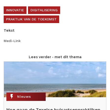
INNOVATIE
DIGITALISERING
PRAKTIJK VAN DE TOEKOMST
Tekst
Medi-Link
Lees verder - met dit thema
flash_on
Nieuws
Hoe gaan de Texelse huisartsenpraktijken