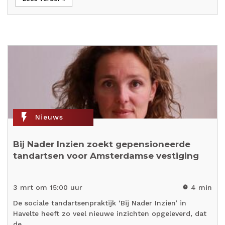
flash_on
Nieuws
Bij Nader Inzien zoekt gepensioneerde
tandartsen voor Amsterdamse vestiging
3 mrt om 15:00 uur
4 min
timer
De sociale tandartsenpraktijk ‘Bij Nader Inzien’ in
Havelte heeft zo veel nieuwe inzichten opgeleverd, dat
de…