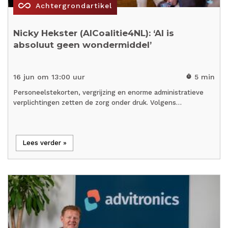
all_inclusive
Achtergrondartikel
Nicky Hekster (AICoalitie4NL): ‘AI is
absoluut geen wondermiddel’
16 jun om 13:00 uur
5 min
timer
Personeelstekorten, vergrijzing en enorme administratieve
verplichtingen zetten de zorg onder druk. Volgens…
Lees verder »