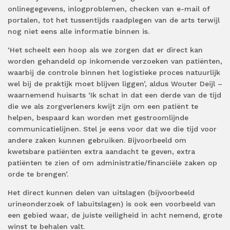
onlinegegevens, inlogproblemen, checken van e-mail of
portalen, tot het tussentijds raadplegen van de arts terwijl
nog niet eens alle informatie binnen is.
‘Het scheelt een hoop als we zorgen dat er direct kan
worden gehandeld op inkomende verzoeken van patiënten,
waarbij de controle binnen het logistieke proces natuurlijk
wel bij de praktijk moet blijven liggen’, aldus Wouter Deijl –
waarnemend huisarts ‘Ik schat in dat een derde van de tijd
die we als zorgverleners kwijt zijn om een patiënt te
helpen, bespaard kan worden met gestroomlijnde
communicatielijnen. Stel je eens voor dat we die tijd voor
andere zaken kunnen gebruiken. Bijvoorbeeld om
kwetsbare patiënten extra aandacht te geven, extra
patiënten te zien of om administratie/financiële zaken op
orde te brengen’.
Het direct kunnen delen van uitslagen (bijvoorbeeld
urineonderzoek of labuitslagen) is ook een voorbeeld van
een gebied waar, de juiste veiligheid in acht nemend, grote
winst te behalen valt.