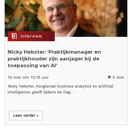
mic_external_on
Interview
Nicky Hekster: 'Praktijkmanager en
praktijkhouder zijn aanjager bij de
toepassing van AI'
15 mei om 13:15 uur
5 min
timer
Nicky Hekster, hoogleraar business analytics en artificial
intelligence, geeft tijdens de Dag…
Lees verder »