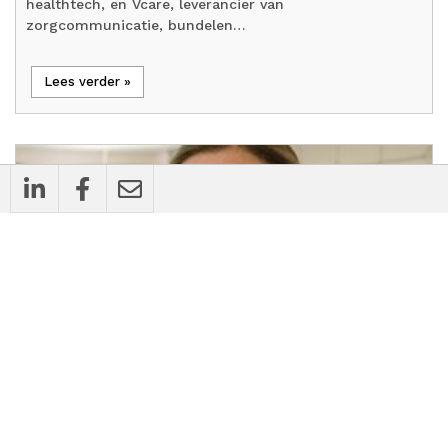
healthtech, en Vcare, leverancier van
zorgcommunicatie, bundelen…
Lees verder »
cases
Bedrijfsnieuws
Praktijkmanagement software: kostenpost
of waardedrijver?
12 feb om 15:16 uur
5 min
timer