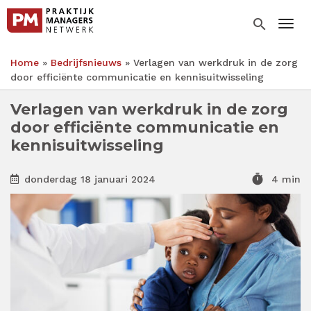
Overslaan
en
search
Togg
naar
de
Home
Bedrijfsnieuws
Verlagen van werkdruk in de zorg
inhoud
Kruimelpad
door efficiënte communicatie en kennisuitwisseling
gaan
Verlagen van werkdruk in de zorg
door efficiënte communicatie en
kennisuitwisseling
timer
donderdag 18 januari 2024
4 min