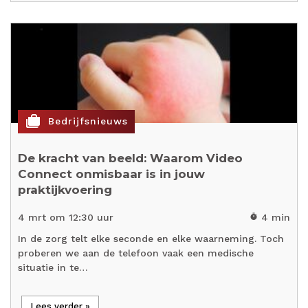
cases
Bedrijfsnieuws
De kracht van beeld: Waarom Video
Connect onmisbaar is in jouw
praktijkvoering
4 mrt om 12:30 uur
4 min
timer
In de zorg telt elke seconde en elke waarneming. Toch
proberen we aan de telefoon vaak een medische
situatie in te…
Lees verder »