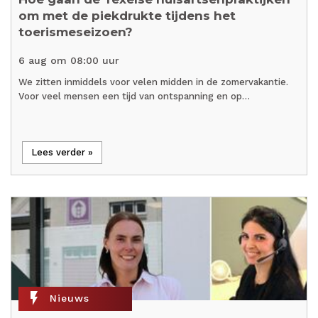
om met de piekdrukte tijdens het
toerismeseizoen?
6 aug om 08:00 uur
We zitten inmiddels voor velen midden in de zomervakantie.
Voor veel mensen een tijd van ontspanning en op…
Lees verder »
flash_on
Nieuws