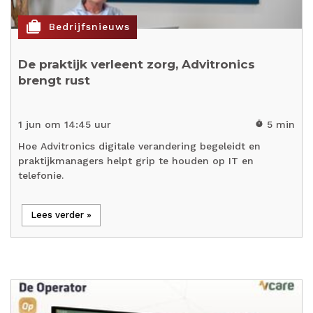
cases
Bedrijfsnieuws
De praktijk verleent zorg, Advitronics
brengt rust
1 jun om 14:45 uur
5 min
timer
Hoe Advitronics digitale verandering begeleidt en
praktijkmanagers helpt grip te houden op IT en
telefonie.
Lees verder »