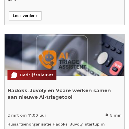
Lees verder »
cases
Bedrijfsnieuws
Hadoks, Juvoly en Vcare werken samen
aan nieuwe AI-triagetool
2 mrt om 11:00 uur
5 min
timer
Huisartsenorganisatie Hadoks, Juvoly, startup in