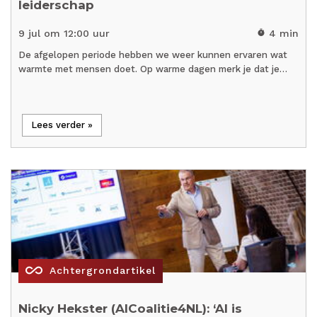
leiderschap
9 jul om 12:00 uur
4 min
timer
De afgelopen periode hebben we weer kunnen ervaren wat
warmte met mensen doet. Op warme dagen merk je dat je…
Lees verder »
all_inclusive
Achtergrondartikel
Nicky Hekster (AICoalitie4NL): ‘AI is