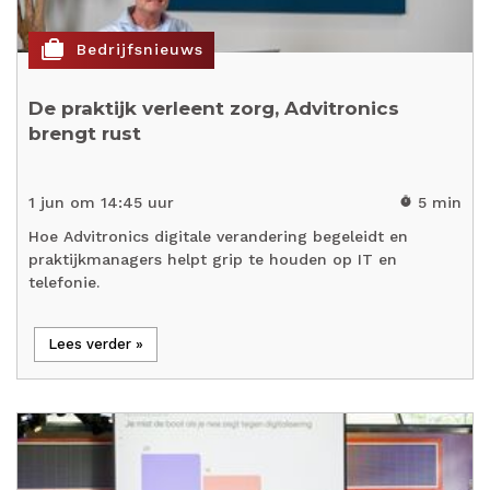
cases
Bedrijfsnieuws
De praktijk verleent zorg, Advitronics
brengt rust
1 jun om 14:45 uur
5 min
timer
Hoe Advitronics digitale verandering begeleidt en
praktijkmanagers helpt grip te houden op IT en
telefonie.
Lees verder »