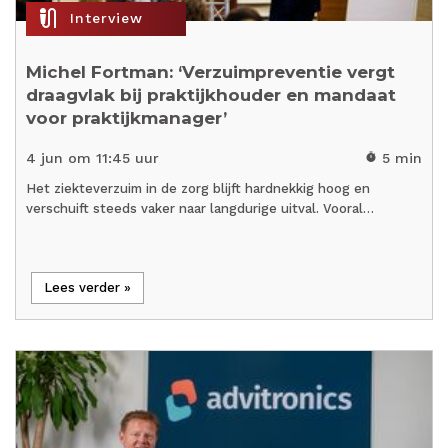
mic_external_on
Interview
Michel Fortman: ‘Verzuimpreventie vergt
draagvlak bij praktijkhouder en mandaat
voor praktijkmanager’
4 jun om 11:45 uur
5 min
timer
Het ziekteverzuim in de zorg blijft hardnekkig hoog en
verschuift steeds vaker naar langdurige uitval. Vooral…
Lees verder »