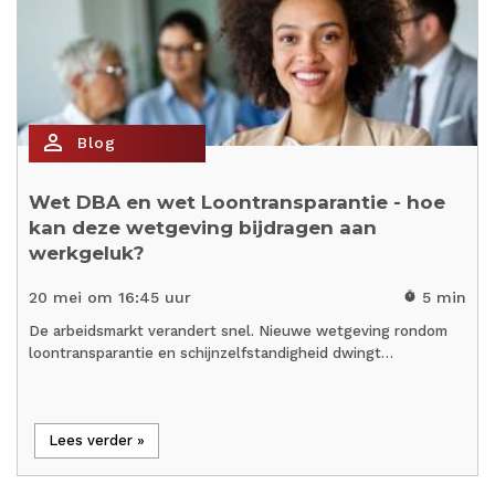
person_outline
Blog
Wet DBA en wet Loontransparantie - hoe
kan deze wetgeving bijdragen aan
werkgeluk?
20 mei om 16:45 uur
5 min
timer
De arbeidsmarkt verandert snel. Nieuwe wetgeving rondom
loontransparantie en schijnzelfstandigheid dwingt…
Lees verder »