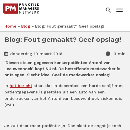
Overslaan
en
search
Togg
naar
de
Home
Blog
Blog: Fout gemaakt? Geef opslag!
inhoud
Kruimelpad
gaan
Blog: Fout gemaakt? Geef opslag!
timer
donderdag 10 maart 2016
3 min
‘Dieven stelen gegevens kankerpatiënten Antoni van
Leeuwenhoek’ kopt NU.nl. De betreffende medewerker is
ontslagen. Slecht idee. Geef de medewerker opslag!
In
het bericht
staat dat in december een harde schijf met
patiëntgegevens is gestolen uit een auto van een
onderzoeker van het Antoni van Leeuwenhoek ziekenhuis
(AvL).
Je zult daar maar patiënt zijn. Dan slaat de angst je toch