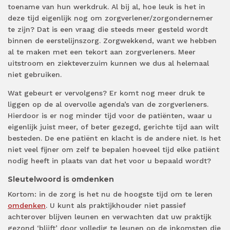
toename van hun werkdruk. Al bij al, hoe leuk is het in
deze tijd eigenlijk nog om zorgverlener/zorgondernemer
te zijn? Dat is een vraag die steeds meer gesteld wordt
binnen de eerstelijnszorg. Zorgwekkend, want we hebben
al te maken met een tekort aan zorgverleners. Meer
uitstroom en ziekteverzuim kunnen we dus al helemaal
niet gebruiken.
Wat gebeurt er vervolgens? Er komt nog meer druk te
liggen op de al overvolle agenda’s van de zorgverleners.
Hierdoor is er nog minder tijd voor de patiënten, waar u
eigenlijk juist meer, of beter gezegd, gerichte tijd aan wilt
besteden. De ene patiënt en klacht is de andere niet. Is het
niet veel fijner om zelf te bepalen hoeveel tijd elke patiënt
nodig heeft in plaats van dat het voor u bepaald wordt?
Sleutelwoord is omdenken
Kortom: in de zorg is het nu de hoogste tijd om te leren
omdenken
. U kunt als praktijkhouder niet passief
achterover blijven leunen en verwachten dat uw praktijk
gezond ‘blijft’ door volledig te leunen op de inkomsten die