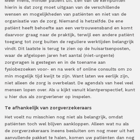
Meer mens, minder patiënt uit. Een van de kernpunten
hierin is dat zorg moet uitgaan van de verschillende
wensen en mogelijkheden van patiënten en niet van de
organisatie van de zorg. Niemand is hetzelfde. De ene
patiënt heeft behoefte aan een vertrouwensband en komt
daarvoor graag naar de praktijk, terwijl een andere patiënt
toegang tot zorg buiten de reguliere werktijden belangrijk
vindt. Dit laatste is terug te zien op de huisartsenposten,
waar de afgelopen jaren het aantal (niet-urgente)
zorgvragen is gestegen en in de toename aan
fysiobezoeken voor- en na werk of online consults om zo
min mogelijk tijd kwijt te zijn. Want laten we eerlijk zijn,
niet alleen de zorg is overbelast. De agenda’s van heel veel
mensen lopen over. Als u kijkt vanuit klantperspectief, kunt
u hier dus als zorgverlener op inspelen.
Te afhankelijk van zorgverzekeraars
Het voelt nu misschien nog niet als belangrijk, omdat
patiënten toch wel blijven aankloppen. Alleen wat nu als
de zorgverzekeraars ineens besluiten om nog meer uit het
aanvullende pakket te halen, komen uw patiënten dan nog