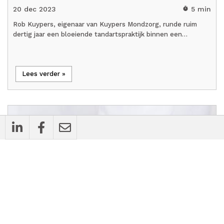
20 dec 2023
5 min
timer
Rob Kuypers, eigenaar van Kuypers Mondzorg, runde ruim
dertig jaar een bloeiende tandartspraktijk binnen een…
Lees verder »
flash_on
Nieuws
Onderhandelaarsakkoord nieuwe cao
Huisartsenzorg