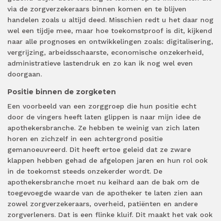
via de zorgverzekeraars binnen komen en te blijven
handelen zoals u altijd deed. Misschien redt u het daar nog
wel een tijdje mee, maar hoe toekomstproof is dit, kijkend
naar alle prognoses en ontwikkelingen zoals: digitalisering,
vergrijzing, arbeidsschaarste, economische onzekerheid,
administratieve lastendruk en zo kan ik nog wel even
doorgaan.
Positie binnen de zorgketen
Een voorbeeld van een zorggroep die hun positie echt
door de vingers heeft laten glippen is naar mijn idee de
apothekersbranche. Ze hebben te weinig van zich laten
horen en zichzelf in een achtergrond positie
gemanoeuvreerd. Dit heeft ertoe geleid dat ze zware
klappen hebben gehad de afgelopen jaren en hun rol ook
in de toekomst steeds onzekerder wordt. De
apothekersbranche moet nu keihard aan de bak om de
toegevoegde waarde van de apotheker te laten zien aan
zowel zorgverzekeraars, overheid, patiënten en andere
zorgverleners. Dat is een flinke kluif. Dit maakt het vak ook