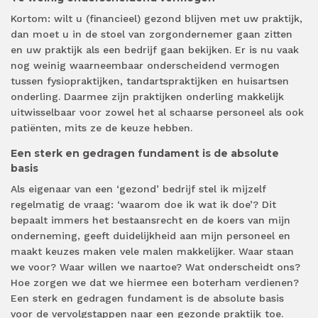
Kortom: wilt u (financieel) gezond blijven met uw praktijk,
dan moet u in de stoel van zorgondernemer gaan zitten
en uw praktijk als een bedrijf gaan bekijken. Er is nu vaak
nog weinig waarneembaar onderscheidend vermogen
tussen fysiopraktijken, tandartspraktijken en huisartsen
onderling. Daarmee zijn praktijken onderling makkelijk
uitwisselbaar voor zowel het al schaarse personeel als ook
patiënten, mits ze de keuze hebben.
Een sterk en gedragen fundament is de absolute
basis
Als eigenaar van een ‘gezond’ bedrijf stel ik mijzelf
regelmatig de vraag: ‘waarom doe ik wat ik doe’? Dit
bepaalt immers het bestaansrecht en de koers van mijn
onderneming, geeft duidelijkheid aan mijn personeel en
maakt keuzes maken vele malen makkelijker. Waar staan
we voor? Waar willen we naartoe? Wat onderscheidt ons?
Hoe zorgen we dat we hiermee een boterham verdienen?
Een sterk en gedragen fundament is de absolute basis
voor de vervolgstappen naar een gezonde praktijk toe.