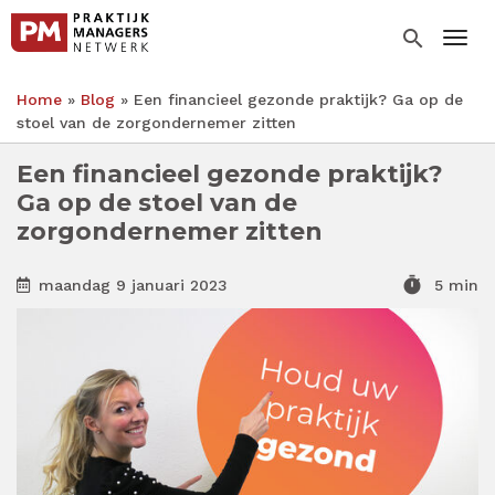
Overslaan
en
search
Togg
naar
de
Home
Blog
Een financieel gezonde praktijk? Ga op de
inhoud
Kruimelpad
stoel van de zorgondernemer zitten
gaan
Een financieel gezonde praktijk?
Ga op de stoel van de
zorgondernemer zitten
timer
maandag 9 januari 2023
5 min