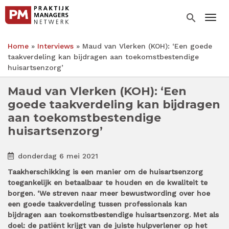
Overslaan
en
search
Togg
naar
de
Home
Interviews
Maud van Vlerken (KOH): ‘Een goede
inhoud
Kruimelpad
taakverdeling kan bijdragen aan toekomstbestendige
gaan
huisartsenzorg’
Maud van Vlerken (KOH): ‘Een
goede taakverdeling kan bijdragen
aan toekomstbestendige
huisartsenzorg’
donderdag 6 mei 2021
Taakherschikking is een manier om de huisartsenzorg
toegankelijk en betaalbaar te houden en de kwaliteit te
borgen. ‘We streven naar meer bewustwording over hoe
een goede taakverdeling tussen professionals kan
bijdragen aan toekomstbestendige huisartsenzorg. Met als
doel: de patiënt krijgt van de juiste hulpverlener op het