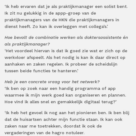
‘Ik heb ervaren dat je als praktijkmanager een solist bent.
Ik zit nu gelukkig in de appp-groep van de
praktijkmanagers van de HKN die praktijkmanagers in
dienst heeft. Zo kan ik overleggen met collega’s.’
Hoe bevalt de combinatie werken als doktersassistente én
als praktijkmanager?
‘Het voordeel hiervan is dat ik goed zie wat er zich op de
werkvloer afspeelt. Als het nodig is kan ik daar direct op
aanhaken en zaken regelen. Ik probeer de scheidslijn
tussen beide functies te hanteren.’
Heb je een concrete vraag voor het netwerk?
‘Ik ben op zoek naar een handig programma of app
waarmee ik mijn werk goed kan organiseren en plannen.
Hoe vind ik alles snel en gemakkelijk digitaal terug?’
‘Ik heb het gevoel ik nog aan het pionieren ben. Ik ben blij
dat de huisartsen achter mijn functie staan. Ik kan ook
zaken naar me toetrekken, doordat ik ook de
vergaderingen van de hagro notuleer.