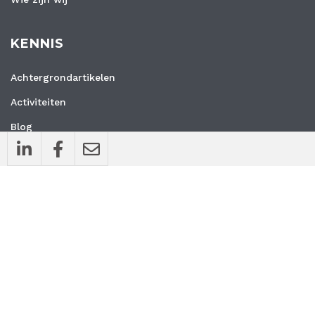
KENNIS
Achtergrondartikelen
Activiteiten
Blog
Interviews
Nieuws
Vacatures
Whitepapers
WEBSITE
Privacyverklaring