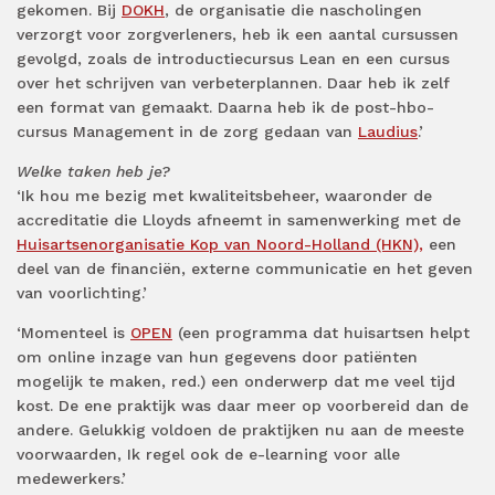
gekomen. Bij
DOKH
, de organisatie die nascholingen
verzorgt voor zorgverleners, heb ik een aantal cursussen
gevolgd, zoals de introductiecursus Lean en een cursus
over het schrijven van verbeterplannen. Daar heb ik zelf
een format van gemaakt. Daarna heb ik de post-hbo-
cursus Management in de zorg gedaan van
Laudius
.’
Welke taken heb je?
‘Ik hou me bezig met kwaliteitsbeheer, waaronder de
accreditatie die Lloyds afneemt in samenwerking met de
Huisartsenorganisatie Kop van Noord-Holland (HKN),
een
deel van de financiën, externe communicatie en het geven
van voorlichting.’
‘Momenteel is
OPEN
(een programma dat huisartsen helpt
om online inzage van hun gegevens door patiënten
mogelijk te maken, red.) een onderwerp dat me veel tijd
kost. De ene praktijk was daar meer op voorbereid dan de
andere. Gelukkig voldoen de praktijken nu aan de meeste
voorwaarden, Ik regel ook de e-learning voor alle
medewerkers.’