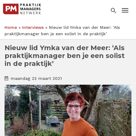
Overslaan
en
search
Togg
naar
de
Home
Interviews
Nieuw lid Ymka van der Meer: ‘Als
inhoud
Kruimelpad
praktijkmanager ben je een solist in de praktijk’
gaan
Nieuw lid Ymka van der Meer: ‘Als
praktijkmanager ben je een solist
in de praktijk’
maandag 22 maart 2021