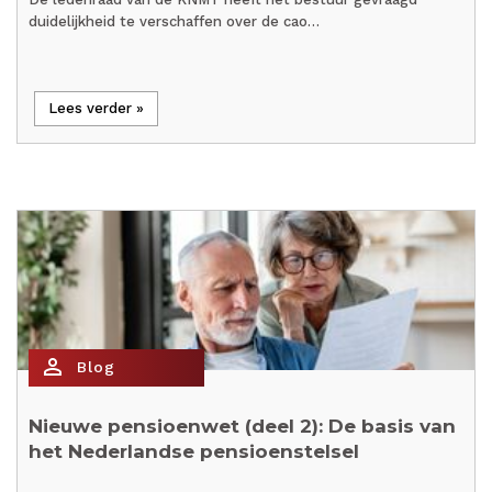
duidelijkheid te verschaffen over de cao…
Lees verder »
person_outline
Blog
Nieuwe pensioenwet (deel 2): De basis van
het Nederlandse pensioenstelsel