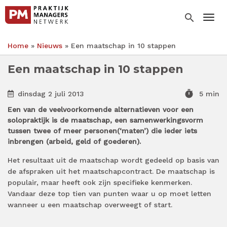
Overslaan
en
search
Togg
naar
de
Home
Nieuws
Een maatschap in 10 stappen
inhoud
Kruimelpad
gaan
Een maatschap in 10 stappen
timer
dinsdag 2 juli 2013
5 min
Een van de veelvoorkomende alternatieven voor een
solopraktijk is de maatschap, een samenwerkingsvorm
tussen twee of meer personen(‘maten’) die ieder iets
inbrengen (arbeid, geld of goederen).
Het resultaat uit de maatschap wordt gedeeld op basis van
de afspraken uit het maatschapcontract. De maatschap is
populair, maar heeft ook zijn specifieke kenmerken.
Vandaar deze top tien van punten waar u op moet letten
wanneer u een maatschap overweegt of start.