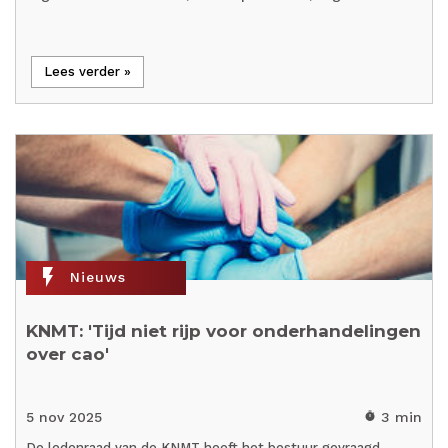
Lees verder »
flash_on
Nieuws
KNMT: 'Tijd niet rijp voor onderhandelingen
over cao'
5 nov 2025
3 min
timer
De ledenraad van de KNMT heeft het bestuur gevraagd