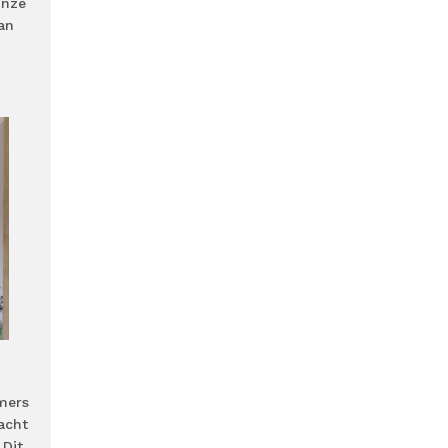
onze
an
amers
acht
 Dit