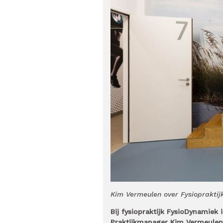
Kim Vermeulen over Fysioprakti
Bij fysiopraktijk FysioDynamie
Praktijkmanager Kim Vermeulen l