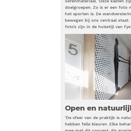
oefenmateriaal. 'Deze kasten z
doelgroepen. Zo is er een foto
het sporten is. De wandversieri
bewegen bij ons centraal staat
foto’s zijn in de huisstijl van F
Open en natuurlij
‘De sfeer van de praktijk is nat
hebben felle kleuren. Elke beh
mee met dit concept. Als grapje 