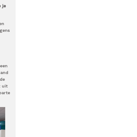
 je
en
lgens
 een
pand
 de
 uit
parte