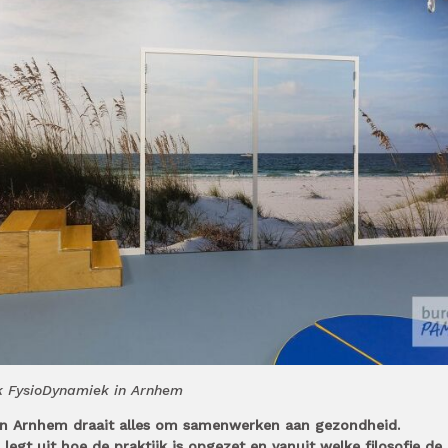
jk FysioDynamiek in Arnhem
k in Arnhem draait alles om samenwerken aan gezondheid.
egt uit hoe de praktijk is opgezet en vanuit welke filosofie de