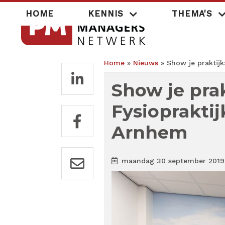
Overslaan
Hoofdnavigatie
HOME
KENNIS
THEMA'S
en
naar
de
inhoud
gaan
Home
Nieuws
Show je praktijk
Kruimelpad
Show je pra
Fysioprakti
Arnhem
maandag 30 september 2019