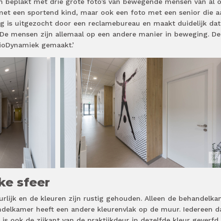
ijn beplakt met drie grote foto’s van bewegende mensen van al 
 met een sportend kind, maar ook een foto met een senior die a
ng is uitgezocht door een reclamebureau en maakt duidelijk dat
. De mensen zijn allemaal op een andere manier in beweging. De
ysioDynamiek gemaakt.’
ke sfeer
uurlijk en de kleuren zijn rustig gehouden. Alleen de behandelk
andelkamer heeft een andere kleurenvlak op de muur. Iedereen d
is ook de zijkant van de praktijkdeur in dezelfde kleur geverfd.