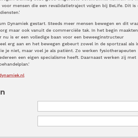
 voor mensen die een revalidatietraject volgen bij BeLife. Dit is
diensten.'
rum Dynamiek gestart. Steeds meer mensen bewegen en dit vra
zorg maar ook vanuit de commerciële tak. In het begin maakten
ar nu is er een volledige baan voor een beweeginstructeur
eel erg aan en het bewegen gebeurt zowel in de sportzaal als i
e je niet, maar voel je als patiënt. Zo werken fysiotherapeuten
edereen een eigen specialisme heeft. Daarnaast werken zij met
ehandelplan.'
dynamiek.nl
en