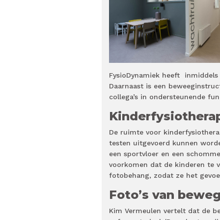
FysioDynamiek heeft inmiddels 18
Daarnaast is een beweeginstru
collega’s in ondersteunende func
Kinderfysiothera
De ruimte voor kinderfysiother
testen uitgevoerd kunnen worde
een sportvloer en een schommel
voorkomen dat de kinderen te ve
fotobehang, zodat ze het gevoel 
Foto’s van bewe
Kim Vermeulen vertelt dat de b