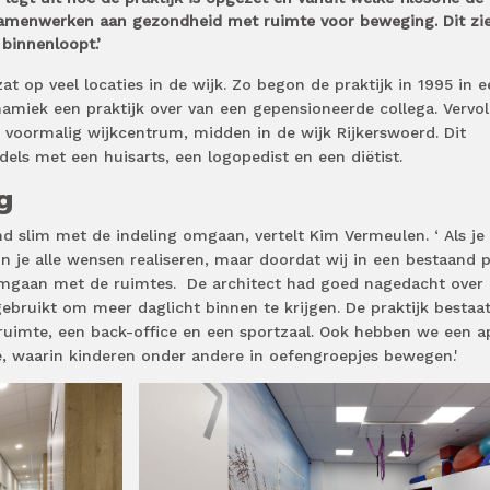
s samenwerken aan gezondheid met ruimte voor beweging. Dit zie
 binnenloopt.’
t op veel locaties in de wijk. Zo begon de praktijk in 1995 in e
amiek een praktijk over van een gepensioneerde collega. Vervo
n voormalig wijkcentrum, midden in de wijk Rijkerswoerd. Dit
dels met een huisarts, een logopedist en een diëtist.
g
d slim met de indeling omgaan, vertelt Kim Vermeulen. ‘
Als je
n je alle wensen realiseren, maar doordat wij in een bestaand 
 omgaan met de ruimtes.
De architect had goed nagedacht over
gebruikt om meer daglicht binnen te krijgen. De praktijk bestaat
ruimte, een back-office en een sportzaal. Ook hebben we een a
e, waarin kinderen onder andere in oefengroepjes bewegen.'