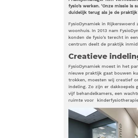
fysio’s werken. ‘Onze missie i
duidelijk terug als je de praktijk
FysioDynamiek in Rijkerswoerd za
woonhuis. In 2013 nam FysioDyn
konden de fysio's terecht in ee
centrum deelt de praktijk inmid
Creatieve indelin
FysioDynamiek moest in het pan
nieuwe praktijk gaat bouwen ku
trokken, moesten wij creatief
indeling. Zo zijn er dakkoepels 
vijf behandelkamers, een wacht
ruimte voor
kinderfysiotherapi