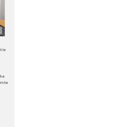
rie
che
imte