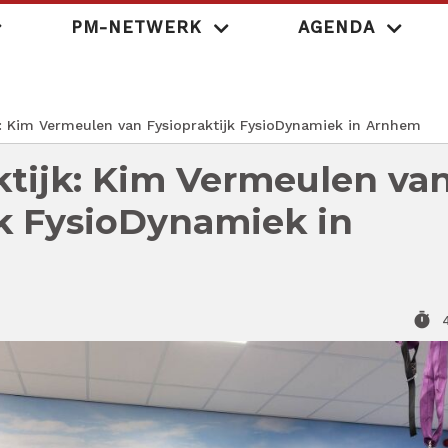
PM-NETWERK
AGENDA
MedischOndernem
: Kim Vermeulen van Fysiopraktijk FysioDynamiek in Arnhem
ktijk: Kim Vermeulen va
jk FysioDynamiek in
timer