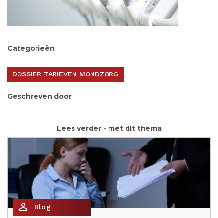
Categorieën
DOSSIER TARIEVEN MONDZORG
Geschreven door
Lees verder - met dit thema
person_outline
Blog