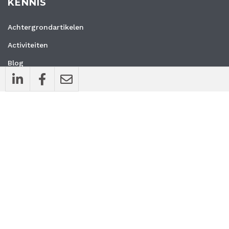
KENNIS
Achtergrondartikelen
Activiteiten
Blog
Interviews
Nieuws
Vacatures
Whitepapers
WEBSITE
Privacyverklaring
Algemene voorwaarden