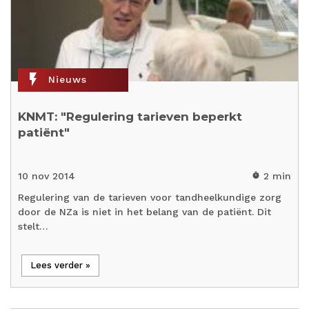
flash_on
Nieuws
KNMT: "Regulering tarieven beperkt
patiënt"
10 nov 2014
2 min
timer
Regulering van de tarieven voor tandheelkundige zorg
door de NZa is niet in het belang van de patiënt. Dit
stelt…
Lees verder »