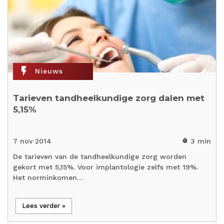
flash_on
Nieuws
Tarieven tandheelkundige zorg dalen met
5,15%
7 nov 2014
3 min
timer
De tarieven van de tandheelkundige zorg worden
gekort met 5,15%. Voor implantologie zelfs met 19%.
Het norminkomen…
Lees verder »