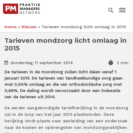
Overslaan
en
search
Togg
naar
de
Home
Nieuws
Tarieven mondzorg licht omlaag in 2015
inhoud
Kruimelpad
gaan
Tarieven mondzorg licht omlaag in
2015
timer
donderdag 11 september 2014
2 min
De tarieven in de mondzorg zullen licht dalen vanaf 1
januari 2015. De tarieven van tandheelkundige zorg gaan
met 0,94% omlaag en die van orthodontische zorg met
0,86%. De daling wordt veroorzaakt door een indexatie
van de tarieven uit 2014.
De eerder aangekondigde tariefherijking in de mondzorg
zal in de loop van het jaar 2015 plaatsvinden. Deze
herijking vindt plaats naar aanleiding van een onderzoek
naar de kosten en opbrengsten van mondzorgpraktijken.