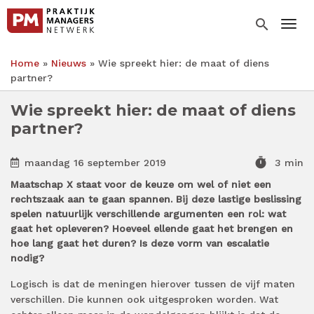
Overslaan
en
search
Togg
naar
de
Home
Nieuws
Wie spreekt hier: de maat of diens
inhoud
Kruimelpad
partner?
gaan
Wie spreekt hier: de maat of diens
partner?
timer
maandag 16 september 2019
3 min
Maatschap X staat voor de keuze om wel of niet een
rechtszaak aan te gaan spannen. Bij deze lastige beslissing
spelen natuurlijk verschillende argumenten een rol: wat
gaat het opleveren? Hoeveel ellende gaat het brengen en
hoe lang gaat het duren? Is deze vorm van escalatie
nodig?
Logisch is dat de meningen hierover tussen de vijf maten
verschillen. Die kunnen ook uitgesproken worden. Wat