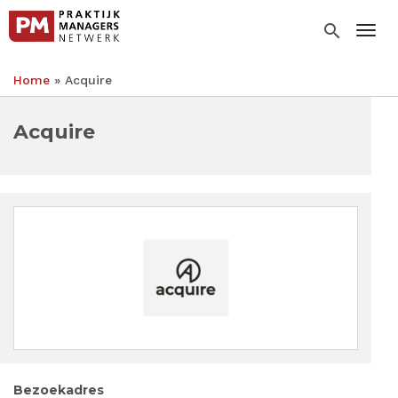
Overslaan
en
search
Togg
naar
de
Home
Acquire
inhoud
Kruimelpad
gaan
Acquire
Bezoekadres