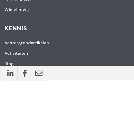
Wie zijn wij
KENNIS
Achtergrondartikelen
Activiteiten
Blog
Interviews
Nieuws
Vacatures
Whitepapers
WEBSITE