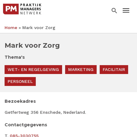
Overslaan
en
search
Togg
naar
de
Home
Mark voor Zorg
inhoud
Kruimelpad
gaan
Mark voor Zorg
Thema's
WET- EN REGELGEVING
MARKETING
FACILITAIR
PERSONEEL
Bezoekadres
Getfertweg 356 Enschede, Nederland.
Contactgegevens
T.
085-3030755