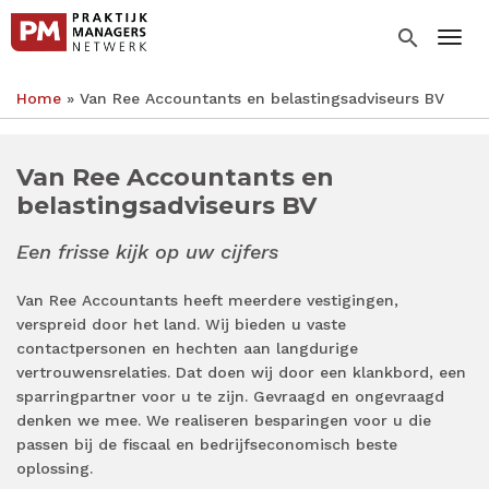
Overslaan
en
search
Togg
naar
de
Home
Van Ree Accountants en belastingsadviseurs BV
inhoud
Kruimelpad
gaan
Van Ree Accountants en
belastingsadviseurs BV
Een frisse kijk op uw cijfers
Van Ree Accountants heeft meerdere vestigingen,
verspreid door het land. Wij bieden u vaste
contactpersonen en hechten aan langdurige
vertrouwensrelaties. Dat doen wij door een klankbord, een
sparringpartner voor u te zijn. Gevraagd en ongevraagd
denken we mee. We realiseren besparingen voor u die
passen bij de fiscaal en bedrijfseconomisch beste
oplossing.