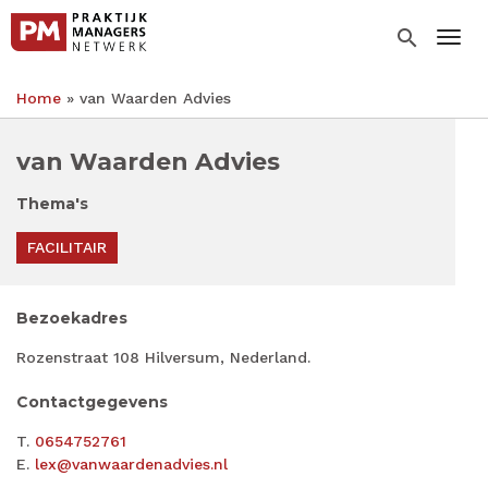
Overslaan
en
search
Togg
naar
de
Home
van Waarden Advies
inhoud
Kruimelpad
gaan
van Waarden Advies
Thema's
FACILITAIR
Bezoekadres
Rozenstraat 108 Hilversum, Nederland.
Contactgegevens
T.
0654752761
E.
lex@vanwaardenadvies.nl