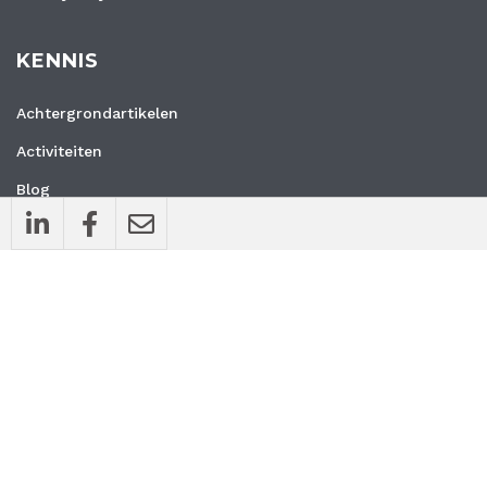
KENNIS
Achtergrondartikelen
Activiteiten
Blog
Interviews
Nieuws
Vacatures
Whitepapers
WEBSITE
Privacyverklaring