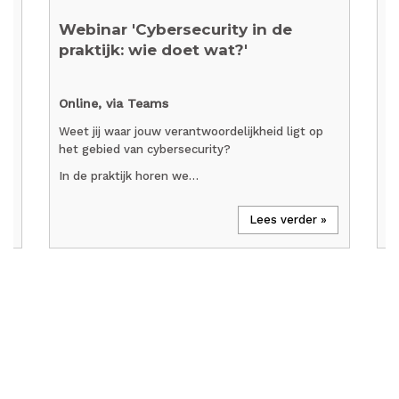
Webinar 'Cybersecurity in de
M
praktijk: wie doet wat?'
b
Online, via Teams
U
Weet jij waar jouw verantwoordelijkheid ligt op
W
het gebied van cybersecurity?
In de praktijk horen we…
Lees verder »