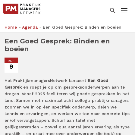
Overslaan
en
search
Togg
naar
de
Home
Agenda
Een Goed Gesprek: Binden en boeien
inhoud
Kruimelpad
gaan
Een Goed Gesprek: Binden en
boeien
apr
9
Het PraktijkmanagersNetwerk lanceert
Een Goed
Gesprek
en roept je op om gespreksonderwerpen aan te
dragen. Vanaf 2025 faciliteren wij goede gesprekken in het
land. Samen met maximaal acht collega-praktijkmanagers
zoomen we in op één specifiek onderwerp, delen we
kennis en ervaringen, en werken we toe naar concrete tips
en/of vervolgstappen. Schuif aan tafel met
gelijkgestemden – zowel qua aantal jaren ervaring als type
praktijk – en praat mee over onderwerpen die (ook) op