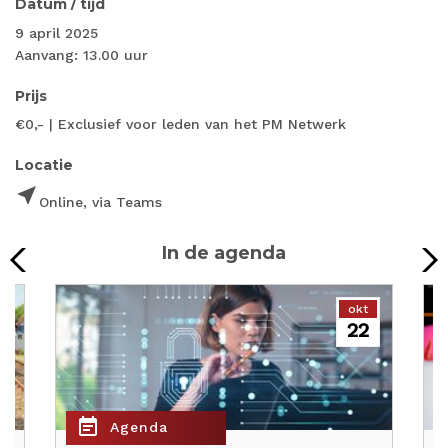
Datum / tijd
9 april 2025
Aanvang: 13.00 uur
Prijs
€0,- | Exclusief voor leden van het PM Netwerk
Locatie
near_me
Online, via Teams
In de agenda
okt
22
event_note
e
Agenda