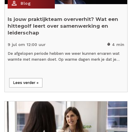
person_outline
Blog
Is jouw praktijkteam oververhit? Wat een
hittegolf leert over samenwerking en
leiderschap
9 jul om 12:00 uur
4 min
timer
De afgelopen periode hebben we weer kunnen ervaren wat
warmte met mensen doet. Op warme dagen merk je dat je…
Lees verder »