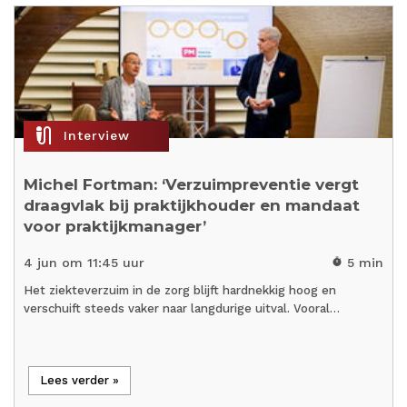
mic_external_on
Interview
Michel Fortman: ‘Verzuimpreventie vergt
draagvlak bij praktijkhouder en mandaat
voor praktijkmanager’
4 jun om 11:45 uur
5 min
timer
Het ziekteverzuim in de zorg blijft hardnekkig hoog en
verschuift steeds vaker naar langdurige uitval. Vooral…
Lees verder »