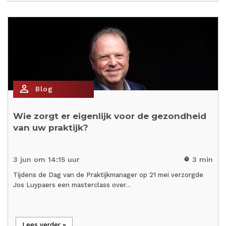
person_outline
Blog
Wie zorgt er eigenlijk voor de gezondheid
van uw praktijk?
3 jun om 14:15 uur
3 min
timer
Tijdens de Dag van de Praktijkmanager op 21 mei verzorgde
Jos Luypaers een masterclass over…
Lees verder »