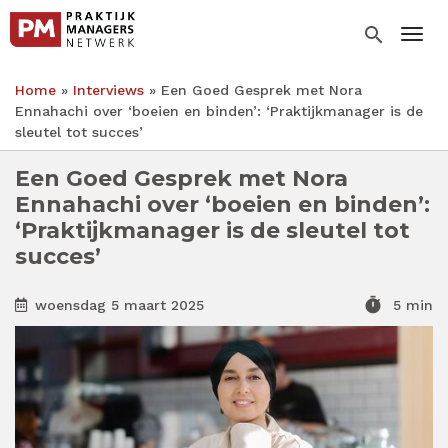
Overslaan
en
search
Togg
naar
de
Home
Interviews
Een Goed Gesprek met Nora
inhoud
Kruimelpad
Ennahachi over ‘boeien en binden’: ‘Praktijkmanager is de
gaan
sleutel tot succes’
Een Goed Gesprek met Nora
Ennahachi over ‘boeien en binden’:
‘Praktijkmanager is de sleutel tot
succes’
timer
woensdag 5 maart 2025
5 min