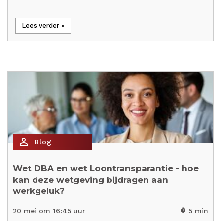
Lees verder »
person_outline
Blog
Wet DBA en wet Loontransparantie - hoe
kan deze wetgeving bijdragen aan
werkgeluk?
20 mei om 16:45 uur
5 min
timer