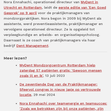
Nora Ennahachi, operationeel directeur van
MyDent in
Utrecht en Rotterdam
, leidt de
eerste editie van 'Een Goed
Gesprek' op 9 april
voor de praktijkmanagers van
mondzorgpraktijken. Nora begon in 2009 bij MyDent als
assistente, werd preventieassistente, praktijkmanager en
vervolgens operationeel directeur. Ze is opgeleid tot
verpleegkundige en arbeids- en organisatiepsycholoog.
Daarnaast is ze coach van praktijkmanagers via haar
bedrijf
Dent Management
.
Meer lezen?
MyDent Mondzorgcentrum Rotterdam hielp
zaterdag 57 patiënten gratis: ‘Gewoon mensen
zoals jij en ik’
, 13 juli 2023
De zeventiende Dag van de Praktijkmanager:
Sfeervol congres in nieuw jasje op vertrouwde
locatie
, 29 mei 2024
Nora Ennahachi over teamenergie en teamsucces:
‘Zoals we betrokken zijn bij onze patiënten, zijn