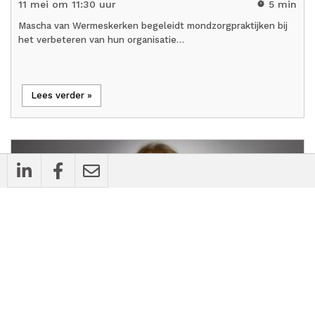
11 mei om 11:30 uur
5 min
timer
Mascha van Wermeskerken begeleidt mondzorgpraktijken bij
het verbeteren van hun organisatie…
Lees verder »
mic_external_on
Interview
Paulien Schwencke over ‘Teamkracht’ bij
de PM Dag: ‘Je beseft in een split second
hoe je in een team staat’