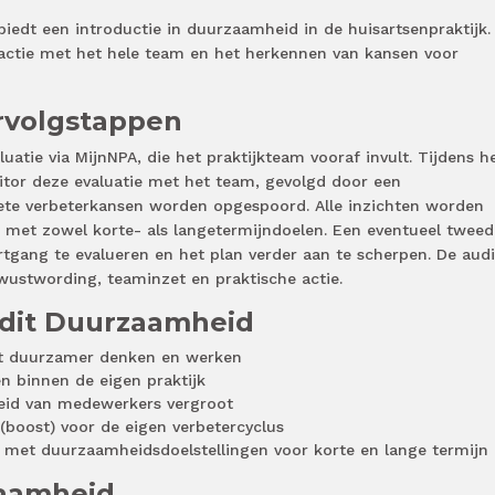
iedt een introductie in duurzaamheid in de huisartsenpraktijk.
 actie met het hele team en het herkennen van kansen voor
rvolgstappen
uatie via MijnNPA, die het praktijkteam vooraf invult. Tijdens h
itor deze evaluatie met het team, gevolgd door een
ete verbeterkansen worden opgespoord. Alle inzichten worden
 met zowel korte- als langetermijndoelen. Een eventueel tweed
gang te evalueren en het plan verder aan te scherpen. De audi
wustwording, teaminzet en praktische actie.
udit Duurzaamheid
t duurzamer denken en werken
n binnen de eigen praktijk
eid van medewerkers vergroot
e (boost) voor de eigen verbetercyclus
 met duurzaamheidsdoelstellingen voor korte en lange termijn
zaamheid