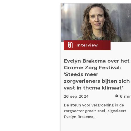
mic_external_on
Interview
Evelyn Brakema over het
Groene Zorg Festival:
‘Steeds meer
zorgverleners bijten zich
vast in thema klimaat’
26 sep 2024
6 mi
timer
De steun voor vergroening in de
zorgsector groeit snel, signaleert
Evelyn Brakema,…