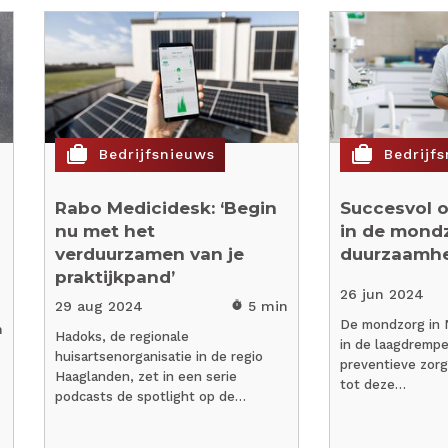
cases
cases
Bedrijfsnieuws
Bedrijf
Rabo Medicidesk: ‘Begin
Succesvol 
nu met het
in de mond
verduurzamen van je
duurzaamhe
praktijkpand’
26 jun 2024
29 aug 2024
5 min
timer
De mondzorg in N
n
Hadoks, de regionale
in de laagdrempe
huisartsenorganisatie in de regio
preventieve zorg
Haaglanden, zet in een serie
tot deze…
podcasts de spotlight op de…