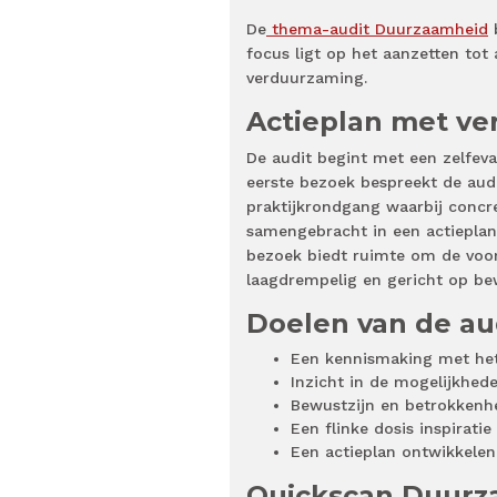
De
thema-audit Duurzaamheid
b
focus ligt op het aanzetten tot
verduurzaming.
Actieplan met ve
De audit begint met een zelfeval
eerste bezoek bespreekt de aud
praktijkrondgang waarbij concr
samengebracht in een actieplan
bezoek biedt ruimte om de voort
laagdrempelig en gericht op be
Doelen van de a
Een kennismaking met he
Inzicht in de mogelijkhede
Bewustzijn en betrokkenh
Een flinke dosis inspirati
Een actieplan ontwikkelen
Quickscan Duur