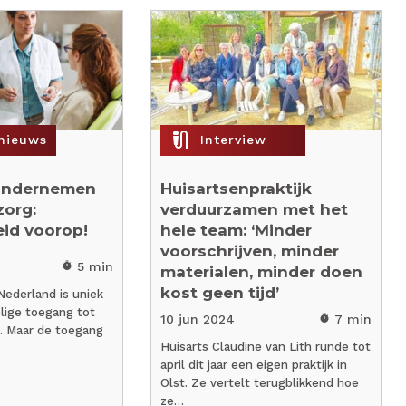
mic_external_on
snieuws
Interview
ondernemen
Huisartsenpraktijk
zorg:
verduurzamen met het
id voorop!
hele team: ‘Minder
voorschrijven, minder
5 min
timer
materialen, minder doen
kost geen tijd’
ederland is uniek
lige toegang tot
10 jun 2024
7 min
timer
. Maar de toegang
Huisarts Claudine van Lith runde tot
april dit jaar een eigen praktijk in
Olst. Ze vertelt terugblikkend hoe
ze…