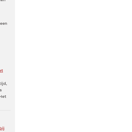
 een
et
ijd,
s
Het
bij