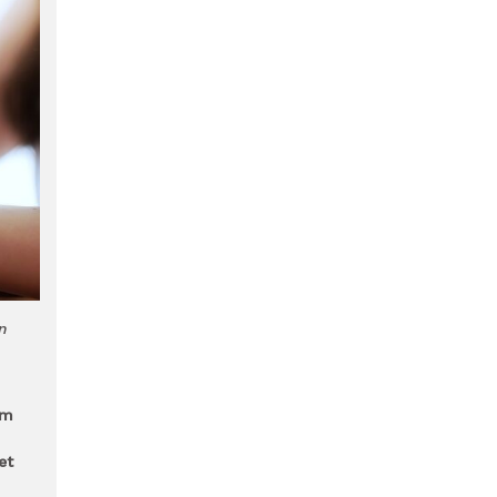
n
om
et