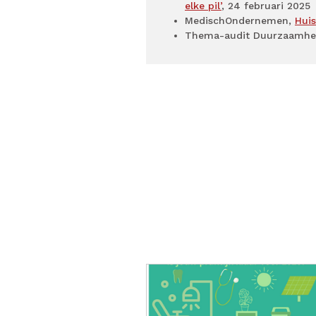
elke pil’
, 24 februari 2025
MedischOndernemen,
Hui
Thema-audit Duurzaamhe