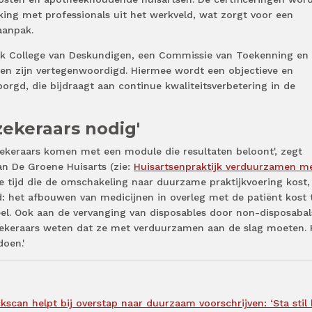
ng met professionals uit het werkveld, wat zorgt voor een
aanpak.
jk College van Deskundigen, een Commissie van Toekenning en
en zijn vertegenwoordigd. Hiermee wordt een objectieve en
rgd, die bijdraagt aan continue kwaliteitsverbetering in de
zekeraars nodig'
rzekeraars komen met een module die resultaten beloont', zegt
van De Groene Huisarts (zie:
Huisartsenpraktijk verduurzamen m
de tijd die de omschakeling naar duurzame praktijkvoering kost,
d: het afbouwen van medicijnen in overleg met de patiënt kost t
eel. Ook aan de vervanging van disposables door non-disposabal
rzekeraars weten dat ze met verduurzamen aan de slag moeten. 
doen.'
kscan helpt bij overstap naar duurzaam voorschrijven: ‘Sta stil 