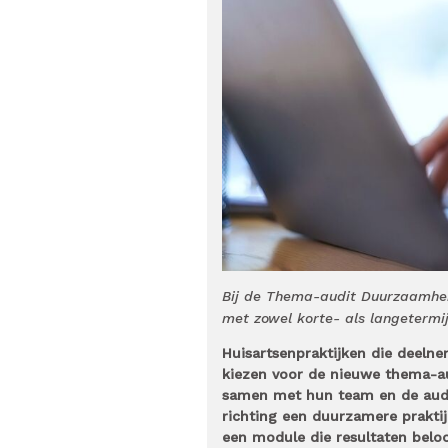
Bij de Thema-audit Duurzaamhei
met zowel korte- als langetermij
Huisartsenpraktijken die deeln
kiezen voor de nieuwe thema-a
samen met hun team en de audi
richting een duurzamere praktij
een module die resultaten beloon