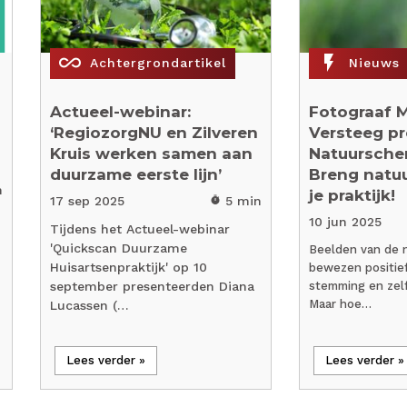
all_inclusive
flash_on
Achtergrondartikel
Nieuws
Actueel-webinar:
Fotograaf M
‘RegiozorgNU en Zilveren
Versteeg pr
Kruis werken samen aan
Natuursche
duurzame eerste lijn’
Breng natuu
n
je praktijk!
17 sep 2025
5 min
timer
10 jun 2025
Tijdens het Actueel-webinar
'Quickscan Duurzame
Beelden van de 
Huisartsenpraktijk' op 10
bewezen positief
september presenteerden Diana
stemming en zelf
Maar hoe…
Lucassen (…
Lees verder »
Lees verder »