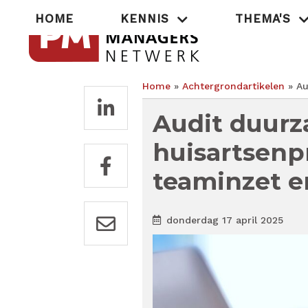
Overslaan
Hoofdnavigatie
HOME
KENNIS
THEMA'S
en
naar
de
inhoud
gaan
Home
Achtergrondartikelen
Au
Kruimelpad
Audit duurz
huisartsenp
teaminzet e
donderdag 17 april 2025