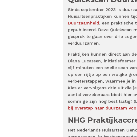
Sinds september 2023 is duurza
Huisartsenpraktijken kunnen ti
Duurzaamheid
, een praktische 
gepubliceerd. Deze Quickscan m
gesprek te gaan over drie zogen
verduurzamen.
Praktijken kunnen direct aan de
Diana Lucassen, initiatiefnemer
vijf minuten een snelle scan v
op een rijtje op een vrolijke gr
verbeterstappen, waarmee je in 
Kies er vervolgens drie uit die j
aantal verzekeraars biedt hier o
sommige zijn nog best lastig.’
bij overstap naar duurzaam voorsc
NHG Praktijkaccre
Het Nederlands Huisartsen Genoo
zorggroepen, huisartsenspoedpo