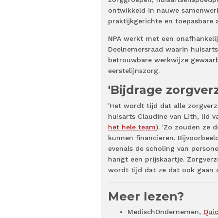
ontwikkeld in nauwe samenwerki
praktijkgerichte en toepasbare 
NPA werkt met een onafhankeli
Deelnemersraad waarin huisarts
betrouwbare werkwijze gewaarbo
eerstelijnszorg.
'Bijdrage zorgver
'Het wordt tijd dat alle zorgve
huisarts Claudine van Lith, lid 
het hele team
). 'Zo zouden ze 
kunnen financieren. Bijvoorbeel
evenals de scholing van person
hangt een prijskaartje. Zorgve
wordt tijd dat ze dat ook gaan 
Meer lezen?
MedischOndernemen,
Quic