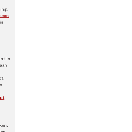
ing.
scan
is
nt in
taan
t.
en
lpt
ken,
den