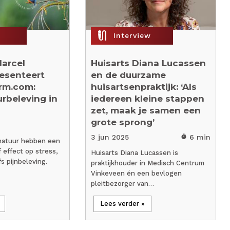
mic_external_on
Interview
arcel
Huisarts Diana Lucassen
esenteert
en de duurzame
rm.com:
huisartsenpraktijk: ‘Als
rbeleving in
iedereen kleine stappen
zet, maak je samen een
grote sprong’
3 jun 2025
6 min
timer
natuur hebben een
 effect op stress,
Huisarts Diana Lucassen is
s pijnbeleving.
praktijkhouder in Medisch Centrum
Vinkeveen én een bevlogen
pleitbezorger van…
Lees verder »