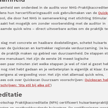
amheid een onderdeel in de audits voor NHG-Praktijkaccrediter
jdens hun hercertificeringsaudit ook gebruikmaken van de
Quick
tool, die door het NHG in samenwerking met stichting Stimular 
aakt het mogelijk om zonder voorbereiding met de auditor in
aamde quick wins – direct uitvoerbare acties om de praktijk te
 slag met concrete en haalbare doelstellingen, schetst huisarts
 van de Quickscan en kartrekker regionale verduurzaming. ‘Je ku
an de praktijk maken op gebied van duurzaamheid. De stappen s
oene menukaart. Het zijn de eerste 26 meest logische
een paar minuten ziet welke stappen je wel of niet al gezet heb
e nog niet hebt gedaan en je verbeterplan is eigenlijk al klaar. E
verigens al vergoeding voor. Het zijn niet allemaal quick wins,
 (Lees ook over Quickscan Duurzaam voorschrijven:
Quickscan he
hrijven: ‘Sta stil bij elke pil’
)
ditatie
tschap Praktijkaccreditatie (NPA) certificeert huisartsenpraktij
sten en apotheekhoudende huisartsen. De certificeringen wor