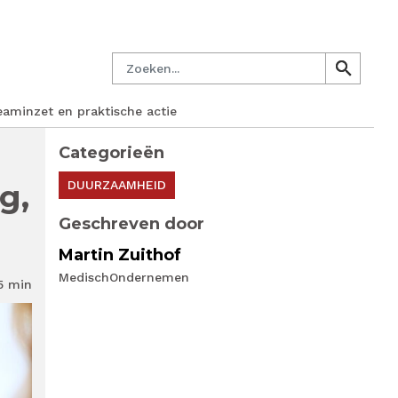
en.nl
Mijn PM
Nieuwsbrief
Lid worden
Contact
Zoeken
search
search
aminzet en praktische actie
Categorieën
g,
DUURZAAMHEID
Geschreven door
Martin Zuithof
MedischOndernemen
5 min