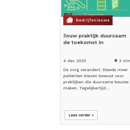
cases
Bedrijfsnieuws
Jouw praktijk duurzaam
de toekomst in
4 dec 2025
3 mi
timer
De zorg verandert. Steeds meer
patiënten kiezen bewust voor
praktijken die duurzame keuzes
maken. Tegelijkertijd…
Lees verder »