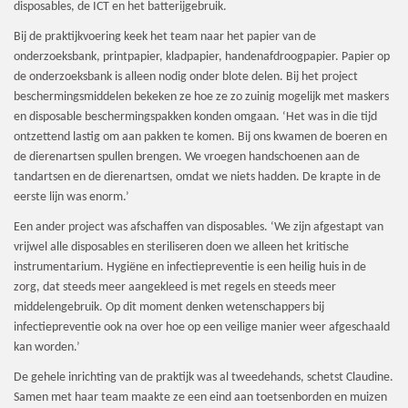
disposables, de ICT en het batterijgebruik.
Bij de praktijkvoering keek het team naar het papier van de
onderzoeksbank, printpapier, kladpapier, handenafdroogpapier. Papier op
de onderzoeksbank is alleen nodig onder blote delen. Bij het project
beschermingsmiddelen bekeken ze hoe ze zo zuinig mogelijk met maskers
en disposable beschermingspakken konden omgaan. ‘Het was in die tijd
ontzettend lastig om aan pakken te komen. Bij ons kwamen de boeren en
de dierenartsen spullen brengen. We vroegen handschoenen aan de
tandartsen en de dierenartsen, omdat we niets hadden. De krapte in de
eerste lijn was enorm.’
Een ander project was afschaffen van disposables. ‘We zijn afgestapt van
vrijwel alle disposables en steriliseren doen we alleen het kritische
instrumentarium. Hygiëne en infectiepreventie is een heilig huis in de
zorg, dat steeds meer aangekleed is met regels en steeds meer
middelengebruik. Op dit moment denken wetenschappers bij
infectiepreventie ook na over hoe op een veilige manier weer afgeschaald
kan worden.’
De gehele inrichting van de praktijk was al tweedehands, schetst Claudine.
Samen met haar team maakte ze een eind aan toetsenborden en muizen