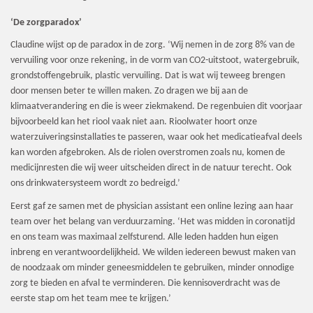
‘De zorgparadox’
Claudine wijst op de paradox in de zorg. ‘Wij nemen in de zorg 8% van de
vervuiling voor onze rekening, in de vorm van CO2-uitstoot, watergebruik,
grondstoffengebruik, plastic vervuiling. Dat is wat wij teweeg brengen
door mensen beter te willen maken. Zo dragen we bij aan de
klimaatverandering en die is weer ziekmakend. De regenbuien dit voorjaar
bijvoorbeeld kan het riool vaak niet aan. Rioolwater hoort onze
waterzuiveringsinstallaties te passeren, waar ook het medicatieafval deels
kan worden afgebroken. Als de riolen overstromen zoals nu, komen de
medicijnresten die wij weer uitscheiden direct in de natuur terecht. Ook
ons drinkwatersysteem wordt zo bedreigd.’
Eerst gaf ze samen met de physician assistant een online lezing aan haar
team over het belang van verduurzaming. ‘Het was midden in coronatijd
en ons team was maximaal zelfsturend. Alle leden hadden hun eigen
inbreng en verantwoordelijkheid. We wilden iedereen bewust maken van
de noodzaak om minder geneesmiddelen te gebruiken, minder onnodige
zorg te bieden en afval te verminderen. Die kennisoverdracht was de
eerste stap om het team mee te krijgen.’