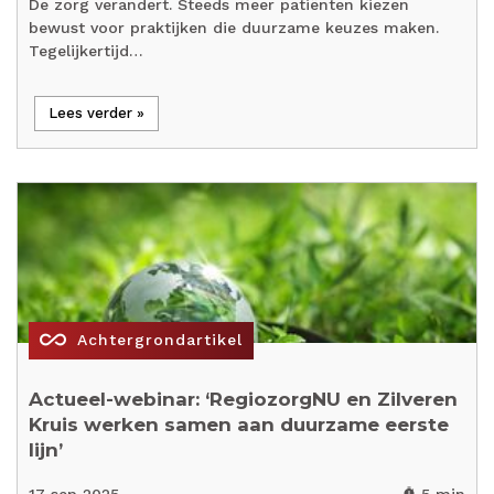
De zorg verandert. Steeds meer patiënten kiezen
bewust voor praktijken die duurzame keuzes maken.
Tegelijkertijd…
Lees verder »
all_inclusive
Achtergrondartikel
Actueel-webinar: ‘RegiozorgNU en Zilveren
Kruis werken samen aan duurzame eerste
lijn’
17 sep 2025
5 min
timer