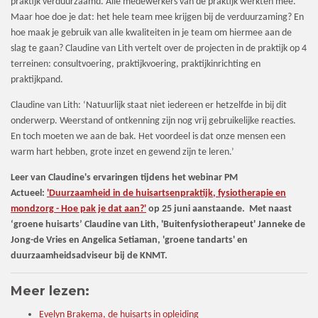
praktijk verduurzaamd. Alle medewerkers van de praktijk werkten mee.
Maar hoe doe je dat: het hele team mee krijgen bij de verduurzaming? En
hoe maak je gebruik van alle kwaliteiten in je team om hiermee aan de
slag te gaan? Claudine van Lith vertelt over de projecten in de praktijk op 4
terreinen: consultvoering, praktijkvoering, praktijkinrichting en
praktijkpand.
Claudine van Lith: ‘Natuurlijk staat niet iedereen er hetzelfde in bij dit
onderwerp. Weerstand of ontkenning zijn nog vrij gebruikelijke reacties.
En toch moeten we aan de bak. Het voordeel is dat onze mensen een
warm hart hebben, grote inzet en gewend zijn te leren.’
Leer van Claudine's ervaringen tijdens het webinar PM
Actueel:
'Duurzaamheid in de huisartsenpraktijk, fysiotherapie en
mondzorg - Hoe pak je dat aan?'
op 25 juni aanstaande. Met naast
‘groene huisarts’ Claudine van Lith, 'Buitenfysiotherapeut' Janneke de
Jong-de Vries en Angelica Setiaman, 'groene tandarts' en
duurzaamheidsadviseur bij de KNMT.
Meer lezen:
Evelyn Brakema, de huisarts in opleiding