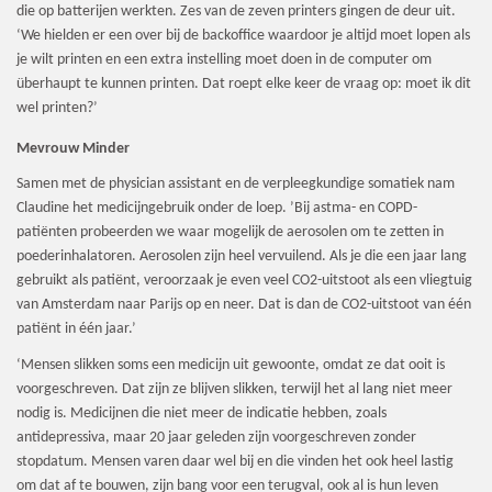
die op batterijen werkten. Zes van de zeven printers gingen de deur uit.
‘We hielden er een over bij de backoffice waardoor je altijd moet lopen als
je wilt printen en een extra instelling moet doen in de computer om
überhaupt te kunnen printen. Dat roept elke keer de vraag op: moet ik dit
wel printen?’
Mevrouw Minder
Samen met de physician assistant en de verpleegkundige somatiek nam
Claudine het medicijngebruik onder de loep. ’Bij astma- en COPD-
patiënten probeerden we waar mogelijk de aerosolen om te zetten in
poederinhalatoren. Aerosolen zijn heel vervuilend. Als je die een jaar lang
gebruikt als patiënt, veroorzaak je even veel CO2-uitstoot als een vliegtuig
van Amsterdam naar Parijs op en neer. Dat is dan de CO2-uitstoot van één
patiënt in één jaar.’
‘Mensen slikken soms een medicijn uit gewoonte, omdat ze dat ooit is
voorgeschreven. Dat zijn ze blijven slikken, terwijl het al lang niet meer
nodig is. Medicijnen die niet meer de indicatie hebben, zoals
antidepressiva, maar 20 jaar geleden zijn voorgeschreven zonder
stopdatum. Mensen varen daar wel bij en die vinden het ook heel lastig
om dat af te bouwen, zijn bang voor een terugval, ook al is hun leven