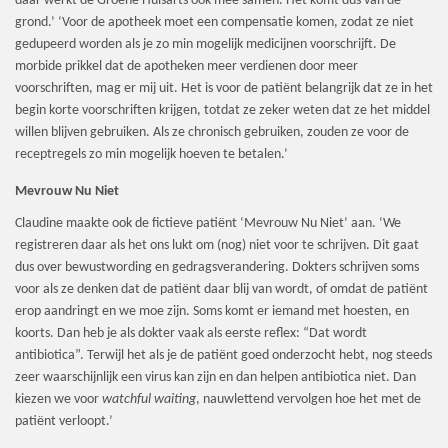
daar werkt de Groene Huisarts ook mee samen. Het komt dus van de
grond.’ ‘Voor de apotheek moet een compensatie komen, zodat ze niet
gedupeerd worden als je zo min mogelijk medicijnen voorschrijft. De
morbide prikkel dat de apotheken meer verdienen door meer
voorschriften, mag er mij uit. Het is voor de patiënt belangrijk dat ze in het
begin korte voorschriften krijgen, totdat ze zeker weten dat ze het middel
willen blijven gebruiken. Als ze chronisch gebruiken, zouden ze voor de
receptregels zo min mogelijk hoeven te betalen.’
Mevrouw Nu Niet
Claudine maakte ook de fictieve patiënt ‘Mevrouw Nu Niet’ aan. ‘We
registreren daar als het ons lukt om (nog) niet voor te schrijven. Dit gaat
dus over bewustwording en gedragsverandering. Dokters schrijven soms
voor als ze denken dat de patiënt daar blij van wordt, of omdat de patiënt
erop aandringt en we moe zijn. Soms komt er iemand met hoesten, en
koorts. Dan heb je als dokter vaak als eerste reflex: “Dat wordt
antibiotica”. Terwijl het als je de patiënt goed onderzocht hebt, nog steeds
zeer waarschijnlijk een virus kan zijn en dan helpen antibiotica niet. Dan
kiezen we voor
watchful waiting
, nauwlettend vervolgen hoe het met de
patiënt verloopt.’