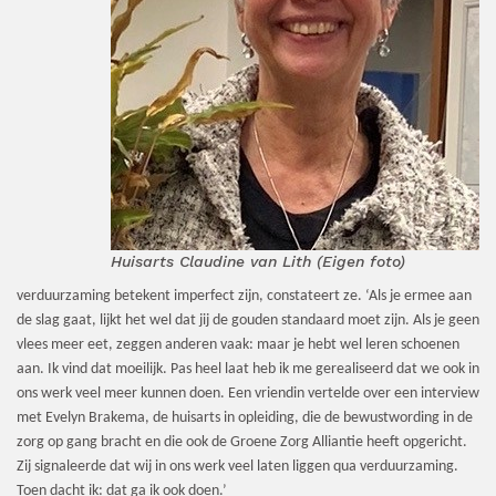
Huisarts Claudine van Lith (Eigen foto)
verduurzaming betekent imperfect zijn, constateert ze. ‘Als je ermee aan
de slag gaat, lijkt het wel dat jij de gouden standaard moet zijn. Als je geen
vlees meer eet, zeggen anderen vaak: maar je hebt wel leren schoenen
aan. Ik vind dat moeilijk. Pas heel laat heb ik me gerealiseerd dat we ook in
ons werk veel meer kunnen doen. Een vriendin vertelde over een interview
met Evelyn Brakema, de huisarts in opleiding, die de bewustwording in de
zorg op gang bracht en die ook de Groene Zorg Alliantie heeft opgericht.
Zij signaleerde dat wij in ons werk veel laten liggen qua verduurzaming.
Toen dacht ik: dat ga ik ook doen.’