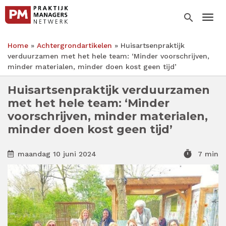
Overslaan
en
search
Togg
naar
de
Home
Achtergrondartikelen
Huisartsenpraktijk
inhoud
Kruimelpad
verduurzamen met het hele team: ‘Minder voorschrijven,
gaan
minder materialen, minder doen kost geen tijd’
Huisartsenpraktijk verduurzamen
met het hele team: ‘Minder
voorschrijven, minder materialen,
minder doen kost geen tijd’
timer
maandag 10 juni 2024
7 min