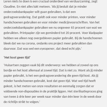
Leren niets te doen is een cruciaal onderdeel van verduurzaming, zegt
Claudine. En niet alles lukt meteen. ‘Als jij besluit dat je minder
onderzoeksbankpapier wilt gaan gebruiken, is dat een
gedragsverandering. Dat geldt ook voor minder printen, voor minder
handschoenen gebruiken en voor minder medicijnvoorschriften. Van het
onderzoeksbankpapier gebruiken we nu ongeveer 65 procent van wat we
gebruikten. Printpapier zijn we geminderd tot 20 procent. Voor kladpapier
hebben we alleen nog overgebleven papier gebruikt. Bij de handschoenen
bleek dat we na corona, ondanks ons project meer gebruikten dan
daarvoor. Dat was wel een
eyeopener
, dat deed echt pijn.’
‘Het kost geen tijd’
‘Huisartsen zeggen vaak bij dit onderwerp: we hebben al zoveel op ons
bordje en het kost allemaal al zoveel tijd. Dat is niet zo. Want als jij minder
papier gebruikt, is het een gedragsverandering die geen tijd kost. Als jij
minder handschoenen gebruikt, kost dat geen tijd. Wat wel tijd heeft
gekost, is het meten van onze resultaten en eenmalig zorgen dat er
voldoende non-disposables in de praktijk liggen. Het sterilisatieproces ging
van twee à drie keer per week naar minder dan één keer in de week door
de richtlijn strikt te volgen.’