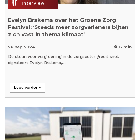
mic_external_on
Interview
Evelyn Brakema over het Groene Zorg
Festival: ‘Steeds meer zorgverleners bijten
zich vast in thema klimaat’
26 sep 2024
6 min
timer
De steun voor vergroening in de zorgsector groeit snel,
signaleert Evelyn Brakema,…
Lees verder »