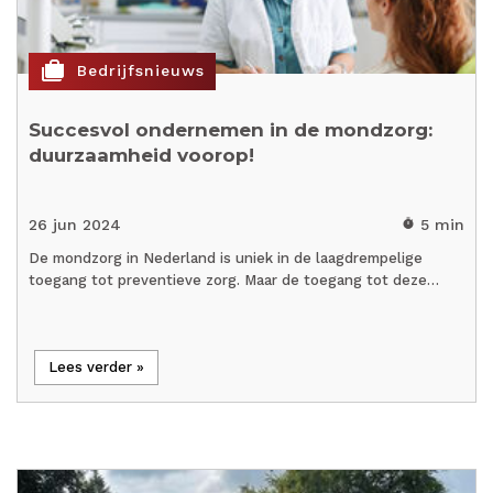
cases
Bedrijfsnieuws
Succesvol ondernemen in de mondzorg:
duurzaamheid voorop!
26 jun 2024
5 min
timer
De mondzorg in Nederland is uniek in de laagdrempelige
toegang tot preventieve zorg. Maar de toegang tot deze…
Lees verder »