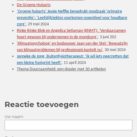
De Groene Huisarts
‘Groene huisarts’ Jessie Neffke benadrukt noodzaak ‘primaire
preventie’: ‘Leefstijlziektes voorkomen essentieel voor houdbare
zorg’
, 29 mei 2024
Rinke Rinke Blok en Angelica Setiaman (KNMT): ‘Verduurzamen
hoort gewoon bij ondernemen in de mondzorg’
, 3 juni 202
'Klimaatpsycholoog' en bosbouwer Jaap van der Stel: ‘Bewustzijn
van klimaatproblemen bij professionals kantelt nu’
, 30 mei 2024
Janneke de Jong, Buitenfysiotherapeut: ‘Ik wil iets neerzetten dat
een kleine footprint heeft’
, 11 april 2024
Thema Duurzaamheid: een dossier met 30 artikelen
Reactie toevoegen
Uw naam