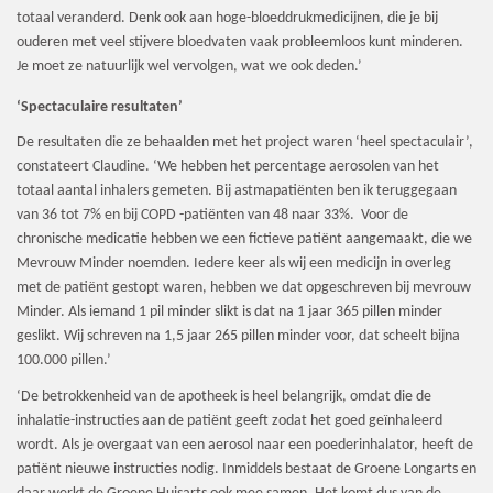
totaal veranderd. Denk ook aan hoge-bloeddrukmedicijnen, die je bij
ouderen met veel stijvere bloedvaten vaak probleemloos kunt minderen.
Je moet ze natuurlijk wel vervolgen, wat we ook deden.’
‘Spectaculaire resultaten’
De resultaten die ze behaalden met het project waren ‘heel spectaculair’,
constateert Claudine. ‘We hebben het percentage aerosolen van het
totaal aantal inhalers gemeten. Bij astmapatiënten ben ik teruggegaan
van 36 tot 7% en bij COPD -patiënten van 48 naar 33%. Voor de
chronische medicatie hebben we een fictieve patiënt aangemaakt, die we
Mevrouw Minder noemden. Iedere keer als wij een medicijn in overleg
met de patiënt gestopt waren, hebben we dat opgeschreven bij mevrouw
Minder. Als iemand 1 pil minder slikt is dat na 1 jaar 365 pillen minder
geslikt. Wij schreven na 1,5 jaar 265 pillen minder voor, dat scheelt bijna
100.000 pillen.’
‘De betrokkenheid van de apotheek is heel belangrijk, omdat die de
inhalatie-instructies aan de patiënt geeft zodat het goed geïnhaleerd
wordt. Als je overgaat van een aerosol naar een poederinhalator, heeft de
patiënt nieuwe instructies nodig. Inmiddels bestaat de Groene Longarts en