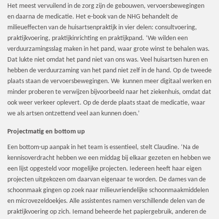
Het meest vervuilend in de zorg zijn de gebouwen, vervoersbewegingen
en daarna de medicatie. Het e-book van de NHG behandelt de
milieueffecten van de huisartsenpraktijk in vier delen: consultvoering,
praktijkvoering, praktijkinrichting en praktijkpand. ‘We wilden een
verduurzamingsslag maken in het pand, waar grote winst te behalen was.
Dat lukte niet omdat het pand niet van ons was. Veel huisartsen huren en
hebben de verduurzaming van het pand niet zelf in de hand. Op de tweede
plaats staan de vervoersbewegingen. We kunnen meer digitaal werken en
minder proberen te verwijzen bijvoorbeeld naar het ziekenhuis, omdat dat
ook weer verkeer oplevert. Op de derde plaats staat de medicatie, waar
we als artsen ontzettend veel aan kunnen doen.’
Projectmatig en bottom up
Een bottom-up aanpak in het team is essentieel, stelt Claudine. ‘Na de
kennisoverdracht hebben we een middag bij elkaar gezeten en hebben we
een lijst opgesteld voor mogelijke projecten. Iedereen heeft haar eigen
projecten uitgekozen om daarvan eigenaar te worden. De dames van de
schoonmaak gingen op zoek naar milieuvriendelijke schoonmaakmiddelen
en microvezeldoekjes. Alle assistentes namen verschillende delen van de
praktijkvoering op zich. Iemand beheerde het papiergebruik, anderen de