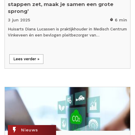
stappen zet, maak je samen een grote
sprong’
3 jun 2025
6 min
timer
Huisarts Diana Lucassen is praktijkhouder in Medisch Centrum
Vinkeveen én een bevlogen pleitbezorger van…
Lees verder »
flash_on
Nieuws