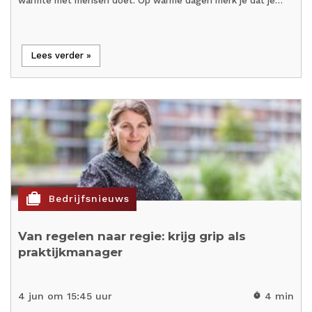
warmte met mensen doet. Op warme dagen merk je dat je…
Lees verder »
cases
Bedrijfsnieuws
Van regelen naar regie: krijg grip als
praktijkmanager
4 jun om 15:45 uur
4 min
timer