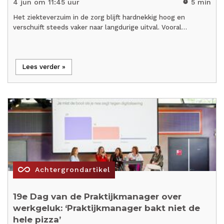
4 jun om 11:45 uur
5 min
timer
Het ziekteverzuim in de zorg blijft hardnekkig hoog en
verschuift steeds vaker naar langdurige uitval. Vooral…
Lees verder »
all_inclusive
Achtergrondartikel
19e Dag van de Praktijkmanager over
werkgeluk: ‘Praktijkmanager bakt niet de
hele pizza’