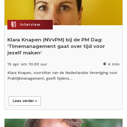
mic_external_on
Interview
Klara Knapen (NVvPM) bij de PM Dag:
‘Timemanagement gaat over tijd voor
jezelf maken’
15 apr om 10:00 uur
4 min
timer
Klara Knapen, voorzitter van de Nederlandse Vereniging voor
Praktijkmanagement, geeft tijdens…
Lees verder »