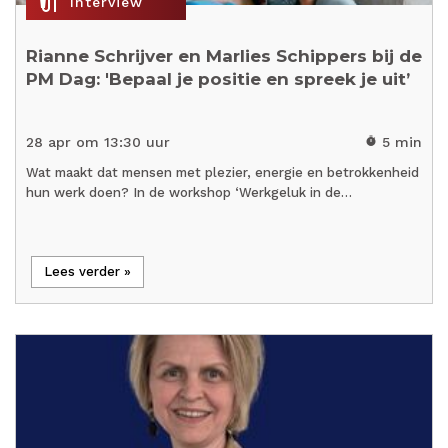
mic_external_on
Interview
Rianne Schrijver en Marlies Schippers bij de
PM Dag: 'Bepaal je positie en spreek je uit’
28 apr om 13:30 uur
5 min
timer
Wat maakt dat mensen met plezier, energie en betrokkenheid
hun werk doen? In de workshop ‘Werkgeluk in de…
Lees verder »