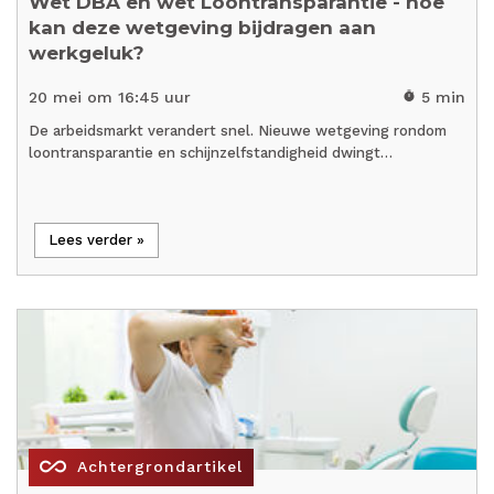
Wet DBA en wet Loontransparantie - hoe
kan deze wetgeving bijdragen aan
werkgeluk?
20 mei om 16:45 uur
5 min
timer
De arbeidsmarkt verandert snel. Nieuwe wetgeving rondom
loontransparantie en schijnzelfstandigheid dwingt…
Lees verder »
all_inclusive
Achtergrondartikel