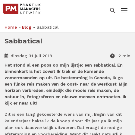
Overslaan
en
search
Togg
naar
de
Home
Blog
Sabbatical
inhoud
Kruimelpad
gaan
Sabbatical
timer
dinsdag 31 juli 2018
2 min
Het stond al een poos op mijn lijstje: een sabbatical. En
binnenkort is het zover! Ik trek er de komende
zomermaanden op uit. De bestemming is Canada, ik ga
een flinke reis maken van de oost- naar de westkust. Mijn
horizon verbreden, eindelijk die mooie reis maken, de
natuur in, fotograferen en nieuwe mensen ontmoeten. Ik
kijk er naar uit!
Dit is een lang gekoesterde wens van mij. Begin van dit
kalenderjaar hakte ik de knoop door: dit jaar ga ik mijn
plan ook daadwerkelijk uitvoeren. Dat vraagt de nodige
afstemming en voorbereiding. Want dit raakt natuurlijk