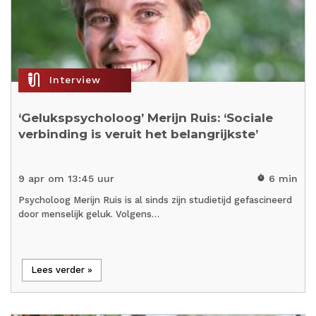
mic_external_on
Interview
‘Gelukspsycholoog’ Merijn Ruis: ‘Sociale
verbinding is veruit het belangrijkste’
9 apr om 13:45 uur
6 min
timer
Psycholoog Merijn Ruis is al sinds zijn studietijd gefascineerd
door menselijk geluk. Volgens…
Lees verder »