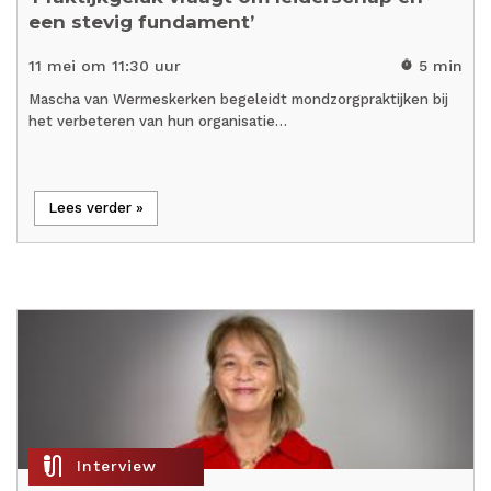
een stevig fundament’
11 mei om 11:30 uur
5 min
timer
Mascha van Wermeskerken begeleidt mondzorgpraktijken bij
het verbeteren van hun organisatie…
Lees verder »
mic_external_on
Interview