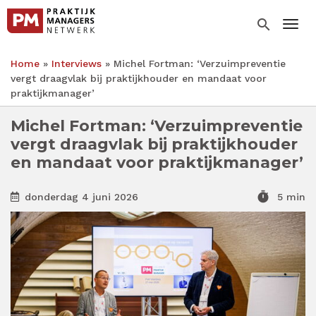
Overslaan
en
search
Togg
naar
de
Home
Interviews
Michel Fortman: ‘Verzuimpreventie
inhoud
Kruimelpad
vergt draagvlak bij praktijkhouder en mandaat voor
gaan
praktijkmanager’
Michel Fortman: ‘Verzuimpreventie
vergt draagvlak bij praktijkhouder
en mandaat voor praktijkmanager’
timer
donderdag 4 juni 2026
5 min