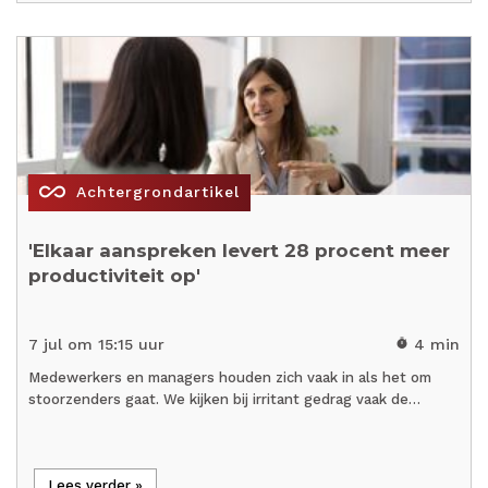
all_inclusive
Achtergrondartikel
'Elkaar aanspreken levert 28 procent meer
productiviteit op'
7 jul om 15:15 uur
4 min
timer
Medewerkers en managers houden zich vaak in als het om
stoorzenders gaat. We kijken bij irritant gedrag vaak de…
Lees verder »