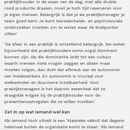
praktijkhouder. In de waan van de dag, met alle drukte
rond productie draaien, moet je toch tijd reserveren voor
je eigen mensen. Belangrijk is dat je als praktijkmanager je
team goed kent. Je kunt tevredenheids- en psychosociale
onderzoeken inzetten om te weten waar de knelpunten
zitten.’
‘De sfeer in een praktijk is ontzettend belangrijk. We weten
bijvoorbeeld dat praktijkhouders soms nogal dominant
kunnen zijn. Als die dominantie leidt tot een cultuur
waarin mensen niets mogen zeggen en alleen maar
moeten volgen, dan doet dat afbreuk aan de autonomie
van medewerkers. En autonomie is cruciaal voor
welbevinden en duurzame inzetbaarheid. Voor
praktijkmanagers is het daarom essentieel dat ze
draagvlak krijgen bij de praktijkhouder voor de
preventiemaatregelen die ze willen inzetten.’
Zet in op wat iemand wel kan
Als iemand toch uitvalt is een ‘klassieke valkuil dat degene
helemaal buiten de organisatie komt te staan. ‘Als iemand