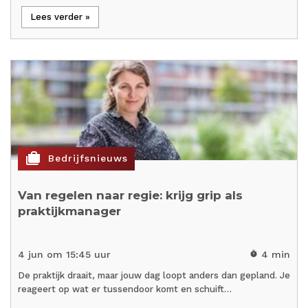
Lees verder »
cases
Bedrijfsnieuws
Van regelen naar regie: krijg grip als
praktijkmanager
4 jun om 15:45 uur
4 min
timer
De praktijk draait, maar jouw dag loopt anders dan gepland. Je
reageert op wat er tussendoor komt en schuift…