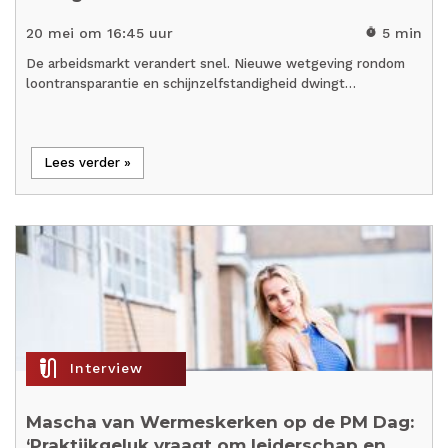
20 mei om 16:45 uur
5 min
timer
De arbeidsmarkt verandert snel. Nieuwe wetgeving rondom
loontransparantie en schijnzelfstandigheid dwingt…
Lees verder »
mic_external_on
Interview
Mascha van Wermeskerken op de PM Dag:
‘Praktijkgeluk vraagt om leiderschap en