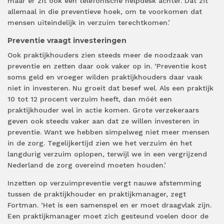
maar er zit ook een telefonische helpdesk achter. Dat zit
allemaal in die preventieve hoek, om te voorkomen dat
mensen uiteindelijk in verzuim terechtkomen.’
Preventie vraagt investeringen
Ook praktijkhouders zien steeds meer de noodzaak van
preventie en zetten daar ook vaker op in. ‘Preventie kost
soms geld en vroeger wilden praktijkhouders daar vaak
niet in investeren. Nu groeit dat besef wel. Als een praktijk
10 tot 12 procent verzuim heeft, dan móét een
praktijkhouder wel in actie komen. Grote verzekeraars
geven ook steeds vaker aan dat ze willen investeren in
preventie. Want we hebben simpelweg niet meer mensen
in de zorg. Tegelijkertijd zien we het verzuim én het
langdurig verzuim oplopen, terwijl we in een vergrijzend
Nederland de zorg overeind moeten houden.’
Inzetten op verzuimpreventie vergt nauwe afstemming
tussen de praktijkhouder en praktijkmanager, zegt
Fortman. ‘Het is een samenspel en er moet draagvlak zijn.
Een praktijkmanager moet zich gesteund voelen door de