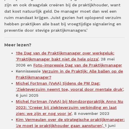
zijn en ook draagvlak creëren bij de praktijkhouder, want
dat kost natuurlijk geld. De manager moet dan wel een
ruim mandaat krijgen. Juist gezien het oplopend verzuim
hebben praktijken alle baat bij vroegtijdige signalering en
preventie door stevige praktijkmanagers.’
Meer lezen?
19e Dag van de Praktijkmanager over werkgeluk:
‘Praktijkmanager bakt niet de hele pizza’
,
28 mei
2026 en
Foto-impressie Dag van de Praktijkmanager
Kennissessie
Verzuim in de Praktijk: Alle ballen op de
Praktijkmanager?
Michel Fortman (VvAA) tijdens de PM Dag:
‘Ziekteverzuim neemt toe, vooral door mentale druk’
,
6 juni 2025
Michel Fortman (VvAA) bij Mondzorgpraktijk Anno Nu
2023: ‘Creëer bij ziekteverzuim verbinding en laat
zien: we zijn er nog voor je’
, 8 november 2023
Kim Vermeulen over de strategische praktijkmanager:
‘Je moet je praktijkhouder gaan aansturen',
1 juni