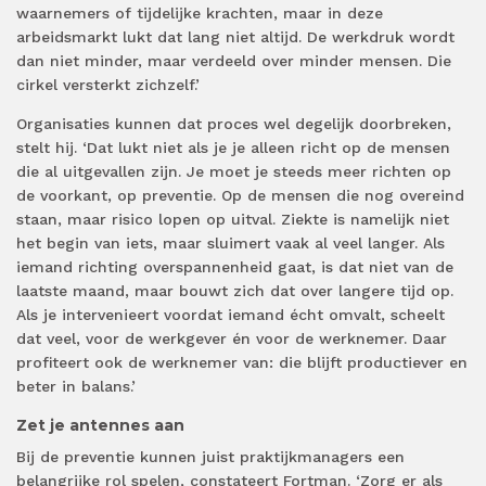
waarnemers of tijdelijke krachten, maar in deze
arbeidsmarkt lukt dat lang niet altijd. De werkdruk wordt
dan niet minder, maar verdeeld over minder mensen. Die
cirkel versterkt zichzelf.’
Organisaties kunnen dat proces wel degelijk doorbreken,
stelt hij. ‘Dat lukt niet als je je alleen richt op de mensen
die al uitgevallen zijn. Je moet je steeds meer richten op
de voorkant, op preventie. Op de mensen die nog overeind
staan, maar risico lopen op uitval. Ziekte is namelijk niet
het begin van iets, maar sluimert vaak al veel langer. Als
iemand richting overspannenheid gaat, is dat niet van de
laatste maand, maar bouwt zich dat over langere tijd op.
Als je intervenieert voordat iemand écht omvalt, scheelt
dat veel, voor de werkgever én voor de werknemer. Daar
profiteert ook de werknemer van: die blijft productiever en
beter in balans.’
Zet je antennes aan
Bij de preventie kunnen juist praktijkmanagers een
belangrijke rol spelen, constateert Fortman. ‘Zorg er als