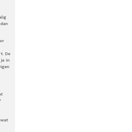
lig
 dan
oor
t. De
je in
eigen
at
?
 wat