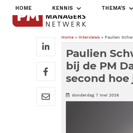
Overslaan
Hoofdnavigatie
HOME
KENNIS
THEMA'S
en
naar
de
inhoud
gaan
Home
Interviews
Paulien Schwe
Kruimelpad
Paulien Sch
bij de PM Da
second hoe j
donderdag 7 mei 2026