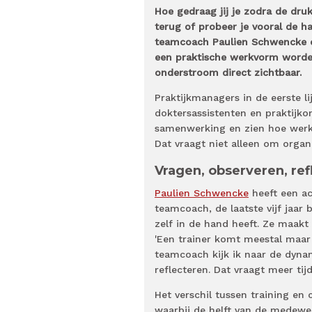
Hoe gedraag jij je zodra de dru
terug of probeer je vooral de 
teamcoach Paulien Schwencke de
een praktische werkvorm worde
onderstroom direct zichtbaar.
Praktijkmanagers in de eerste l
doktersassistenten en praktijko
samenwerking en zien hoe werk
Dat vraagt niet alleen om orga
Vragen, observeren, ref
Paulien Schwencke
heeft een ac
teamcoach, de laatste vijf jaar 
zelf in de hand heeft. Ze maakt 
'Een trainer komt meestal maar 
teamcoach kijk ik naar de dynam
reflecteren. Dat vraagt meer tijd.
Het verschil tussen training en
waarbij de helft van de medewer