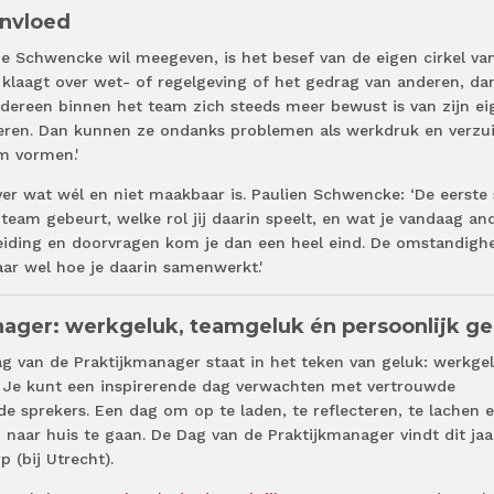
invloed
ie Schwencke wil meegeven, is het besef van de eigen cirkel va
ar klaagt over wet- of regelgeving of het gedrag van anderen, da
 iedereen binnen het team zich steeds meer bewust is van zijn ei
deren. Dan kunnen ze ondanks problemen als werkdruk en verz
m vormen.'
ver wat wél en niet maakbaar is. Paulien Schwencke: ‘De eerste
 je team gebeurt, welke rol jij daarin speelt, en wat je vandaag an
eiding en doorvragen kom je dan een heel eind. De omstandigh
aar wel hoe je daarin samenwerkt.'
ager: werkgeluk, teamgeluk én persoonlijk ge
g van de Praktijkmanager staat in het teken van geluk: werkgel
. Je kunt een inspirerende dag verwachten met vertrouwde
de sprekers. Een dag om op te laden, te reflecteren, te lachen 
 naar huis te gaan. De Dag van de Praktijkmanager vindt dit jaa
p (bij Utrecht).