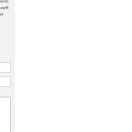
vorm
eeft
et