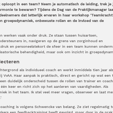
k oploopt in een team? Neem je automatisch de leiding, trek je 
harmonie te bewaren? Tijdens de Dag van de Praktijkmanager laa
elnemers dat letterlijk ervaren in haar workshop ‘Teamkracht’.
n groepsdynamiek, onbewuste rollen en de invloed van de
ijn werken vaak onder druk. Ze staan tussen huisartsen,
ndersteuners in, navigeren op de grens van zorginhoud en
druk en personeelstekort de sfeer in een team kunnen ondermi
nisatorische behendigheid, maar ook om inzicht in groepsdynam
lecteren
htergrond als individueel coach en werkt inmiddels tien jaar al
bij VvAA. Haar aanpak is praktisch, direct en gericht op wat een
een duidelijk onderscheid tussen de rollen van trainer en coach
één keer en richt zich op het aanleren van vaardigheden. Als
iek in het team. Ik stel veel meer vragen, observeer en laat m
'
 coaching is volgens Schwencke van belang. Ze ziet regelmatig 
kers een feedbacktraining heeft gevolgd, maar daar in de prakt