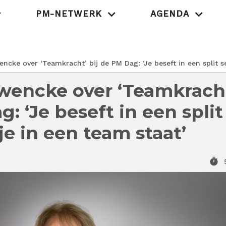
PM-NETWERK
AGENDA
MedischOndernem
ncke over ‘Teamkracht’ bij de PM Dag: ‘Je beseft in een split s
wencke over ‘Teamkrach
g: ‘Je beseft in een split
e in een team staat’
timer