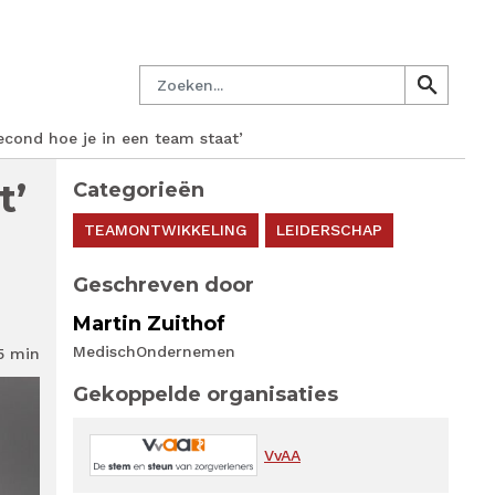
en.nl
Mijn PM
Nieuwsbrief
Lid worden
Contact
Zoeken
search
search
econd hoe je in een team staat’
t’
Categorieën
TEAMONTWIKKELING
LEIDERSCHAP
Geschreven door
Martin Zuithof
MedischOndernemen
5 min
Gekoppelde organisaties
VvAA