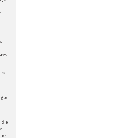
n.
.
vorm
 is
iger
n
 die
:
 er