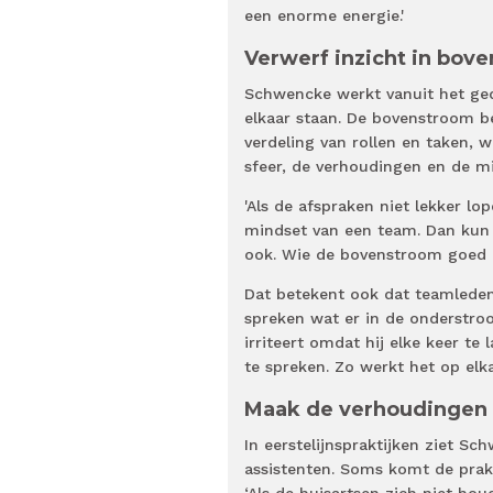
een enorme energie.'
Verwerf inzicht in bov
Schwencke werkt vanuit het ge
elkaar staan. De bovenstroom be
verdeling van rollen en taken, 
sfeer, de verhoudingen en de m
'Als de afspraken niet lekker lo
mindset van een team. Dan kun
ook. Wie de bovenstroom goed or
Dat betekent ook dat teamleden 
spreken wat er in de onderstroom
irriteert omdat hij elke keer te 
te spreken. Zo werkt het op elkaa
Maak de verhoudingen 
In eerstelijnspraktijken ziet S
assistenten. Soms komt de prakt
‘Als de huisartsen zich niet ho