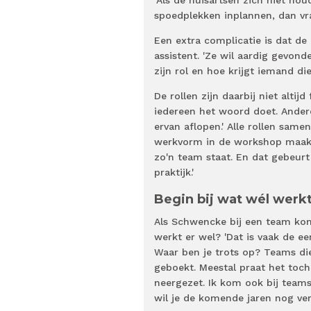
spoedplekken inplannen, dan vra
Een extra complicatie is dat de
assistent. 'Ze wil aardig gevo
zijn rol en hoe krijgt iemand di
De rollen zijn daarbij niet altij
iedereen het woord doet. Ander
ervan aflopen.' Alle rollen sa
werkvorm in de workshop maakt d
zo'n team staat. En dat gebeurt
praktijk.'
Begin bij wat wél werk
Als Schwencke bij een team komt
werkt er wel? 'Dat is vaak de ee
Waar ben je trots op? Teams di
geboekt. Meestal praat het toch
neergezet. Ik kom ook bij team
wil je de komende jaren nog ve