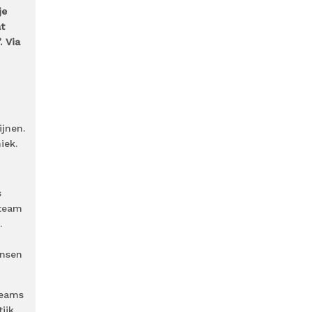
je
t
 Via
jnen.
iek.
s
 team
.
ensen
teams
ijk