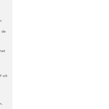
n
r de
het
f uit
n.