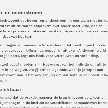
en- en onderstroom
dachtegoed dat boven- en onderstroom in een team niet los va
staat uit de ‘harde afspraken’ over onder meer visie, doelen,
werk- en procesafspraken en roosters. De onderstroom gaat ove
indset van het team.
pen, beginnen mensen zich te irriteren. Dat heeft impact op de
 je subgroepen krijgen, gemopper of afhaken. Andersom werkt 
ganiseert, legt een basis voor vertrouwen en verbinding.’
zelf actief moeten zijn. 'Het vraagt van het individu om uit te
 in de weg zit. Als jij een collega hebt waar je je kapot aan
laat komt, dan is het ook aan jou om dat feitelijk en constructie
r in.'
zichtbaar
chwencke dat de praktijkmanager de brug is tussen de artsen en
ijkmanager in de knel als de verschillende perspectieven botse
uden aan afspraken in de agenda en de assistenten toch