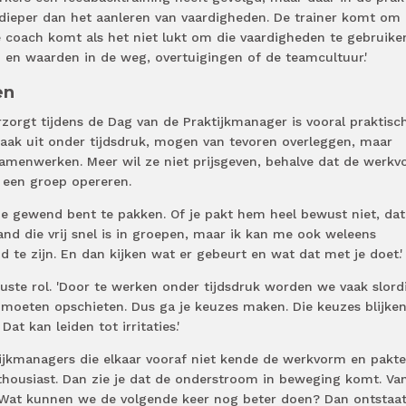
 dieper dan het aanleren van vaardigheden. De trainer komt om
 coach komt als het niet lukt om die vaardigheden te gebruike
 en waarden in de weg, overtuigingen of de teamcultuur.'
en
orgt tijdens de Dag van de Praktijkmanager is vooral praktisch
ak uit onder tijdsdruk, mogen van tevoren overleggen, maar
menwerken. Meer wil ze niet prijsgeven, behalve dat de werk
 een groep opereren.
 je gewend bent te pakken. Of je pakt hem heel bewust niet, dat
and die vrij snel is in groepen, maar ik kan me ook weleens
e zijn. En dan kijken wat er gebeurt en wat dat met je doet.'
uste rol. 'Door te werken onder tijdsdruk worden we vaak slord
moeten opschieten. Dus ga je keuzes maken. Die keuzes blijke
Dat kan leiden tot irritaties.'
tijkmanagers die elkaar vooraf niet kende de werkvorm en pakte
thousiast. Dan zie je dat de onderstroom in beweging komt. Van
 Wat kunnen we de volgende keer nog beter doen? Dan ontstaat