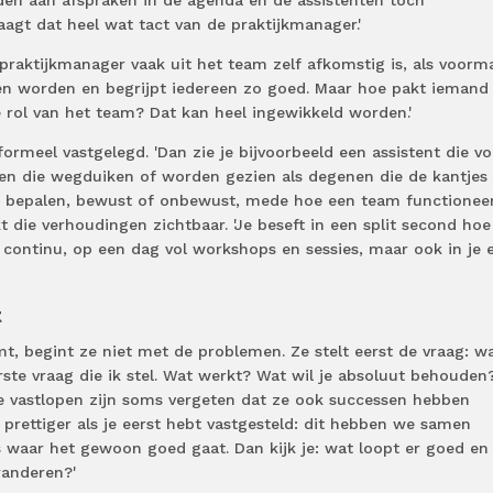
agt dat heel wat tact van de praktijkmanager.'
 praktijkmanager vaak uit het team zelf afkomstig is, als voorma
nden worden en begrijpt iedereen zo goed. Maar hoe pakt iemand
e rol van het team? Dat kan heel ingewikkeld worden.'
d formeel vastgelegd. 'Dan zie je bijvoorbeeld een assistent die v
en die wegduiken of worden gezien als degenen die de kantjes
men bepalen, bewust of onbewust, mede hoe een team functioneer
ie verhoudingen zichtbaar. 'Je beseft in een split second hoe 
 continu, op een dag vol workshops en sessies, maar ook in je 
t
, begint ze niet met de problemen. Ze stelt eerst de vraag: w
rste vraag die ik stel. Wat werkt? Wat wil je absoluut behouden
e vastlopen zijn soms vergeten dat ze ook successen hebben
 prettiger als je eerst hebt vastgesteld: dit hebben we samen
s waar het gewoon goed gaat. Dan kijk je: wat loopt er goed en
randeren?'