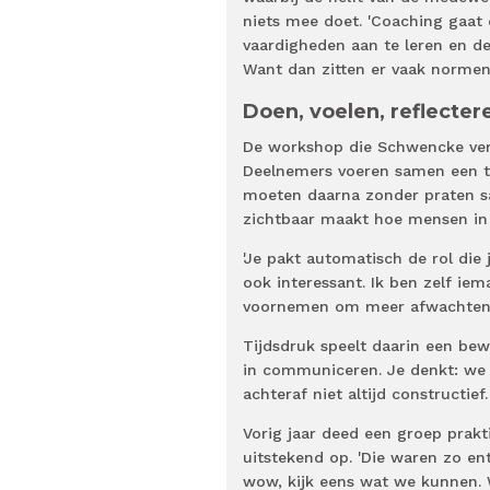
niets mee doet. 'Coaching gaat
vaardigheden aan te leren en de
Want dan zitten er vaak normen
Doen, voelen, reflecter
De workshop die Schwencke verz
Deelnemers voeren samen een ta
moeten daarna zonder praten sa
zichtbaar maakt hoe mensen in
'Je pakt automatisch de rol die
ook interessant. Ik ben zelf iem
voornemen om meer afwachtend t
Tijdsdruk speelt daarin een bew
in communiceren. Je denkt: we 
achteraf niet altijd constructief. 
Vorig jaar deed een groep prak
uitstekend op. 'Die waren zo en
wow, kijk eens wat we kunnen.