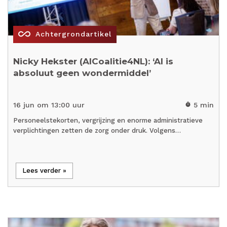
all_inclusive
Achtergrondartikel
Nicky Hekster (AICoalitie4NL): ‘AI is
absoluut geen wondermiddel’
16 jun om 13:00 uur
5 min
timer
Personeelstekorten, vergrijzing en enorme administratieve
verplichtingen zetten de zorg onder druk. Volgens…
Lees verder »