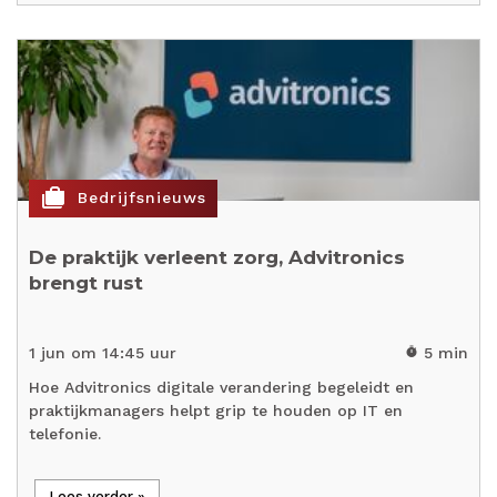
cases
Bedrijfsnieuws
De praktijk verleent zorg, Advitronics
brengt rust
1 jun om 14:45 uur
5 min
timer
Hoe Advitronics digitale verandering begeleidt en
praktijkmanagers helpt grip te houden op IT en
telefonie.
Lees verder »