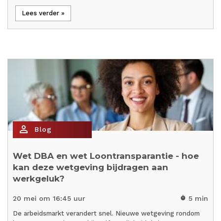
Lees verder »
person_outline
Blog
Wet DBA en wet Loontransparantie - hoe
kan deze wetgeving bijdragen aan
werkgeluk?
20 mei om 16:45 uur
5 min
timer
De arbeidsmarkt verandert snel. Nieuwe wetgeving rondom