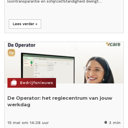
loontransparantie en schijnzelfstandigheid dwingt…
Lees verder »
cases
Bedrijfsnieuws
De Operator: het regiecentrum van jouw
werkdag
15 mei om 14:38 uur
3 min
timer