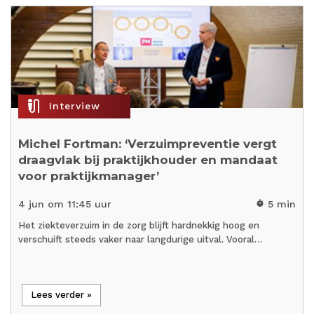
mic_external_on
Interview
Michel Fortman: ‘Verzuimpreventie vergt
draagvlak bij praktijkhouder en mandaat
voor praktijkmanager’
4 jun om 11:45 uur
5 min
timer
Het ziekteverzuim in de zorg blijft hardnekkig hoog en
verschuift steeds vaker naar langdurige uitval. Vooral…
Lees verder »