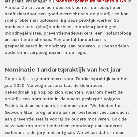
als praktijkmanager bij
Mondzorgcentrum Wiranto & Go
in
Almelo. Ze zit voor een deel ook achter de receptie en
heeft daardoor een goed overzicht van de praktijk en kan
snel problemen oplossen. Bij deze praktijk werken 25
medewerkers: (kind)tandartsen, mondzorgkundigen,
mondhygiënistes, preventiemedewerkers, een inplantoloog
en een tandtechnicus. Een aantal tandartsen is
gespecialiseerd in mondzorg aan ouderen. Zij behandelen
ouderen in verpleeghuizen in de regio.
Nominatie Tandartspraktijk van het jaar
De praktijk is genomineerd voor Tandartspraktijk van het
jaar 2020. Vanwege corona laat de definitieve
bekendmaking nog op zich wachten. Waarom heeft de
praktijk een nominatie in de wacht gesleept? Volgens
Essink is daar een aantal redenen voor. ‘We bieden het
Gewoon Gaaf programma aan en besteden veel aandacht
aan preventie. Het is vooral de ouders motiveren. Ook de
wijze waarop onze tandartsen mondzorg aan ouderen
verlenen, is de jury niet ontgaan. We willen dat er meer