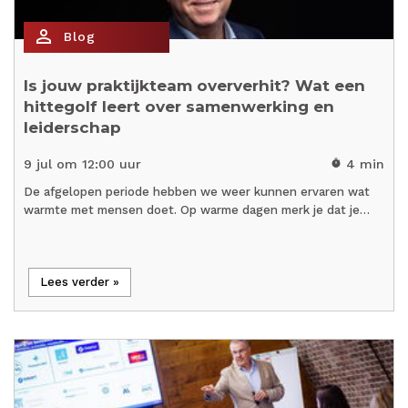
person_outline
Blog
Is jouw praktijkteam oververhit? Wat een
hittegolf leert over samenwerking en
leiderschap
9 jul om 12:00 uur
4 min
timer
De afgelopen periode hebben we weer kunnen ervaren wat
warmte met mensen doet. Op warme dagen merk je dat je…
Lees verder »