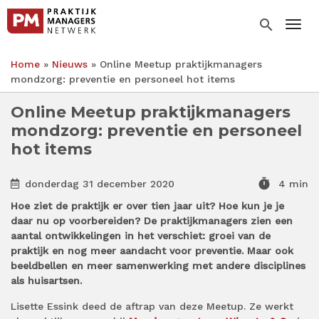
Overslaan
en
search
Togg
naar
de
Home
Nieuws
Online Meetup praktijkmanagers
inhoud
Kruimelpad
mondzorg: preventie en personeel hot items
gaan
Online Meetup praktijkmanagers
mondzorg: preventie en personeel
hot items
timer
donderdag 31 december 2020
4 min
Hoe ziet de praktijk er over tien jaar uit? Hoe kun je je
daar nu op voorbereiden? De praktijkmanagers zien een
aantal ontwikkelingen in het verschiet: groei van de
praktijk en nog meer aandacht voor preventie. Maar ook
beeldbellen en meer samenwerking met andere disciplines
als huisartsen.
Lisette Essink deed de aftrap van deze Meetup. Ze werkt