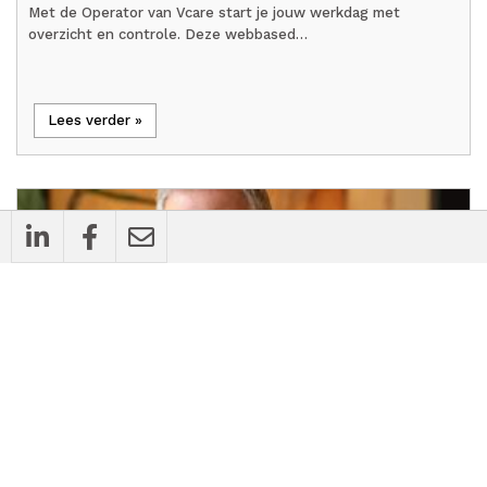
Met de Operator van Vcare start je jouw werkdag met
overzicht en controle. Deze webbased…
Lees verder »
mic_external_on
Interview
Nicky Hekster: 'Praktijkmanager en
praktijkhouder zijn aanjager bij de
toepassing van AI'