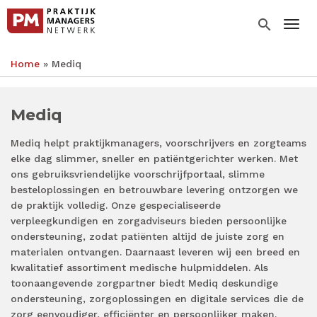
Overslaan
en
search
Togg
naar
de
Home
Mediq
inhoud
Kruimelpad
gaan
Mediq
Mediq helpt praktijkmanagers, voorschrijvers en zorgteams
elke dag slimmer, sneller en patiëntgerichter werken. Met
ons gebruiksvriendelijke voorschrijfportaal, slimme
besteloplossingen en betrouwbare levering ontzorgen we
de praktijk volledig. Onze gespecialiseerde
verpleegkundigen en zorgadviseurs bieden persoonlijke
ondersteuning, zodat patiënten altijd de juiste zorg en
materialen ontvangen. Daarnaast leveren wij een breed en
kwalitatief assortiment medische hulpmiddelen. Als
toonaangevende zorgpartner biedt Mediq deskundige
ondersteuning, zorgoplossingen en digitale services die de
zorg eenvoudiger, efficiënter en persoonlijker maken.