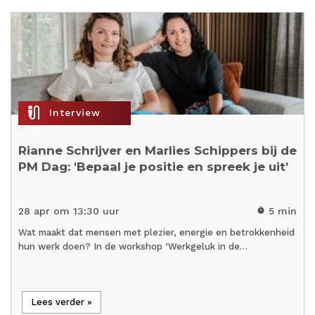
mic_external_on
Interview
Rianne Schrijver en Marlies Schippers bij de
PM Dag: 'Bepaal je positie en spreek je uit’
28 apr om 13:30 uur
5 min
timer
Wat maakt dat mensen met plezier, energie en betrokkenheid
hun werk doen? In de workshop ‘Werkgeluk in de…
Lees verder »