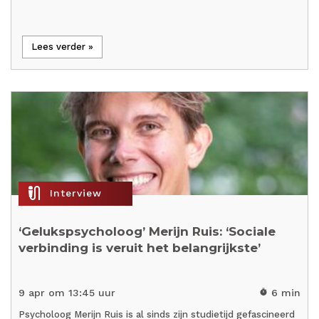
Lees verder »
mic_external_on
Interview
‘Gelukspsycholoog’ Merijn Ruis: ‘Sociale
verbinding is veruit het belangrijkste’
9 apr om 13:45 uur
6 min
timer
Psycholoog Merijn Ruis is al sinds zijn studietijd gefascineerd