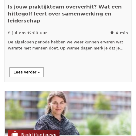
Is jouw praktijkteam oververhit? Wat een
hittegolf leert over samenwerking en
leiderschap
9 jul om 12:00 uur
4 min
timer
De afgelopen periode hebben we weer kunnen ervaren wat
warmte met mensen doet. Op warme dagen merk je dat je…
Lees verder »
cases
Bedrijfsnieuws