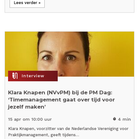
Lees verder »
mic_external_on
Interview
Klara Knapen (NVvPM) bij de PM Dag:
‘Timemanagement gaat over tijd voor
jezelf maken’
15 apr om 10:00 uur
4 min
timer
Klara Knapen, voorzitter van de Nederlandse Vereniging voor
Praktijkmanagement, geeft tijdens…