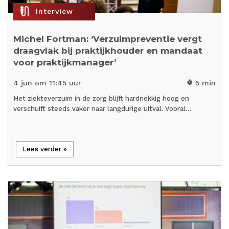
mic_external_on
Interview
Michel Fortman: ‘Verzuimpreventie vergt
draagvlak bij praktijkhouder en mandaat
voor praktijkmanager’
4 jun om 11:45 uur
5 min
timer
Het ziekteverzuim in de zorg blijft hardnekkig hoog en
verschuift steeds vaker naar langdurige uitval. Vooral…
Lees verder »