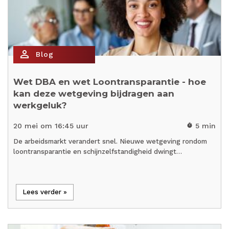
person_outline
Blog
Wet DBA en wet Loontransparantie - hoe
kan deze wetgeving bijdragen aan
werkgeluk?
20 mei om 16:45 uur
5 min
timer
De arbeidsmarkt verandert snel. Nieuwe wetgeving rondom
loontransparantie en schijnzelfstandigheid dwingt…
Lees verder »