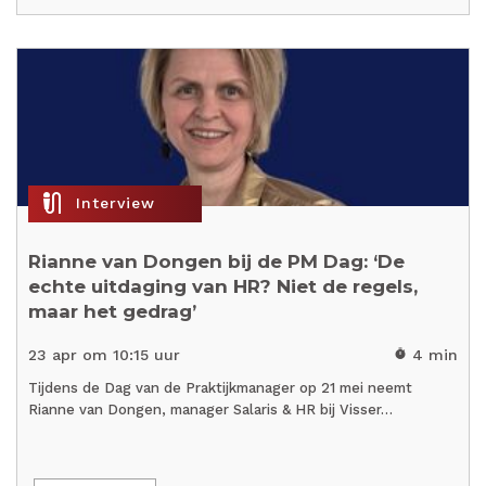
mic_external_on
Interview
Rianne van Dongen bij de PM Dag: ‘De
echte uitdaging van HR? Niet de regels,
maar het gedrag’
23 apr om 10:15 uur
4 min
timer
Tijdens de Dag van de Praktijkmanager op 21 mei neemt
Rianne van Dongen, manager Salaris & HR bij Visser…