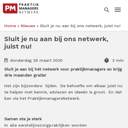
Overslaan
en
search
Togg
naar
de
Home
Nieuws
Sluit je nu aan bij ons netwerk, juist nu!
inhoud
Kruimelpad
gaan
Sluit je nu aan bij ons netwerk,
juist nu!
timer
donderdag 26 maart 2020
2 min
Sluit je aan bij hét netwerk voor praktijkmanagers en krijg
drie maanden gratis!
Het zijn bijzonder
e
tijden.
De behoefte om elkaar juist nu
te helpen met kennis, adviezen en ideeën is groot.
En dat
kan via het PraktijkmanagersNetwerk.
Samen sta je sterk
In alle eerstelijnszorgpraktijken worden