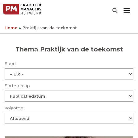
Overslaan
en
search
Togg
naar
de
Home
Praktijk van de toekomst
inhoud
Kruimelpad
gaan
Thema Praktijk van de toekomst
Soort
Sorteren op
Volgorde