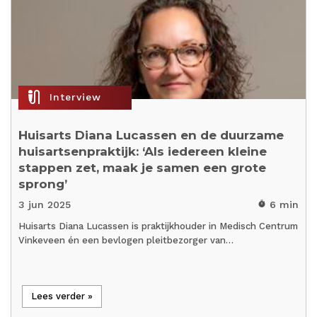
mic_external_on
Interview
Huisarts Diana Lucassen en de duurzame
huisartsenpraktijk: ‘Als iedereen kleine
stappen zet, maak je samen een grote
sprong’
3 jun 2025
6 min
timer
Huisarts Diana Lucassen is praktijkhouder in Medisch Centrum
Vinkeveen én een bevlogen pleitbezorger van…
Lees verder »