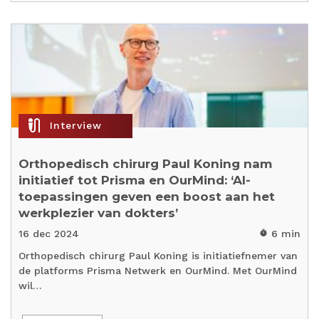
mic_external_on
Interview
Orthopedisch chirurg Paul Koning nam
initiatief tot Prisma en OurMind: ‘AI-
toepassingen geven een boost aan het
werkplezier van dokters’
16 dec 2024
6 min
timer
Orthopedisch chirurg Paul Koning is initiatiefnemer van
de platforms Prisma Netwerk en OurMind. Met OurMind
wil…