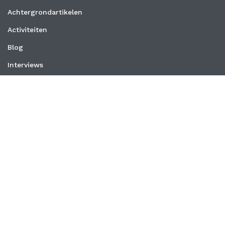
Achtergrondartikelen
Activiteiten
Blog
Interviews
Nieuws
Vacatures
Whitepapers
WEBSITE
Privacyverklaring
Algemene voorwaarden
CONTACT