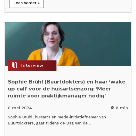
Lees verder »
mic_external_on
Interview
Sophie Brühl (Buurtdokters) en haar ‘wake
up call’ voor de huisartsenzorg: ‘Meer
ruimte voor praktijkmanager nodig’
8 mei 2024
6 min
timer
Sophie Brühl, huisarts en mede-initiatiefnemer van
Buurtdokters, gaat tijdens de Dag van de…