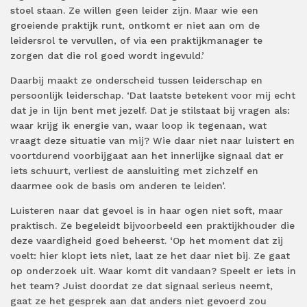
stoel staan. Ze willen geen leider zijn. Maar wie een
groeiende praktijk runt, ontkomt er niet aan om de
leidersrol te vervullen, of via een praktijkmanager te
zorgen dat die rol goed wordt ingevuld.’
Daarbij maakt ze onderscheid tussen leiderschap en
persoonlijk leiderschap. ‘Dat laatste betekent voor mij echt
dat je in lijn bent met jezelf. Dat je stilstaat bij vragen als:
waar krijg ik energie van, waar loop ik tegenaan, wat
vraagt deze situatie van mij? Wie daar niet naar luistert en
voortdurend voorbijgaat aan het innerlijke signaal dat er
iets schuurt, verliest de aansluiting met zichzelf en
daarmee ook de basis om anderen te leiden’.
Luisteren naar dat gevoel is in haar ogen niet soft, maar
praktisch. Ze begeleidt bijvoorbeeld een praktijkhouder die
deze vaardigheid goed beheerst. ‘Op het moment dat zij
voelt: hier klopt iets niet, laat ze het daar niet bij. Ze gaat
op onderzoek uit. Waar komt dit vandaan? Speelt er iets in
het team? Juist doordat ze dat signaal serieus neemt,
gaat ze het gesprek aan dat anders niet gevoerd zou