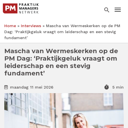
Overslaan
en
search
Togg
naar
de
Home
Interviews
Mascha van Wermeskerken op de PM
inhoud
Kruimelpad
Dag: ‘Praktijkgeluk vraagt om leiderschap en een stevig
gaan
fundament’
Mascha van Wermeskerken op de
PM Dag: ‘Praktijkgeluk vraagt om
leiderschap en een stevig
fundament’
timer
maandag 11 mei 2026
5 min