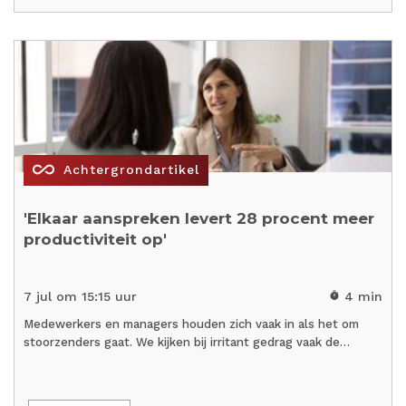
all_inclusive
Achtergrondartikel
'Elkaar aanspreken levert 28 procent meer
productiviteit op'
7 jul om 15:15 uur
4 min
timer
Medewerkers en managers houden zich vaak in als het om
stoorzenders gaat. We kijken bij irritant gedrag vaak de…