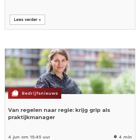
Lees verder »
cases
Bedrijfsnieuws
Van regelen naar regie: krijg grip als
praktijkmanager
4 jun om 15:45 uur
4 min
timer