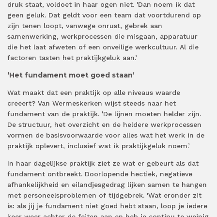
druk staat, voldoet in haar ogen niet. 'Dan noem ik dat
geen geluk. Dat geldt voor een team dat voortdurend op
zijn tenen loopt, vanwege onrust, gebrek aan
samenwerking, werkprocessen die misgaan, apparatuur
die het laat afweten of een onveilige werkcultuur. Al die
factoren tasten het praktijkgeluk aan.’
‘Het fundament moet goed staan’
Wat maakt dat een praktijk op alle niveaus waarde
creëert? Van Wermeskerken wijst steeds naar het
fundament van de praktijk. 'De lijnen moeten helder zijn.
De structuur, het overzicht en de heldere werkprocessen
vormen de basisvoorwaarde voor alles wat het werk in de
praktijk oplevert, inclusief wat ik praktijkgeluk noem.’
In haar dagelijkse praktijk ziet ze wat er gebeurt als dat
fundament ontbreekt. Doorlopende hectiek, negatieve
afhankelijkheid en eilandjesgedrag lijken samen te hangen
met personeelsproblemen of tijdgebrek. 'Wat eronder zit
is: als jij je fundament niet goed hebt staan, loop je iedere
keer weer achter de feiten aan en heb je continu te weinig