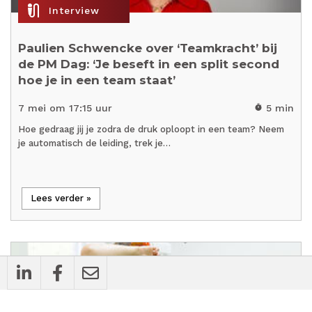
mic_external_on
Interview
Paulien Schwencke over ‘Teamkracht’ bij
de PM Dag: ‘Je beseft in een split second
hoe je in een team staat’
7 mei om 17:15 uur
5 min
timer
Hoe gedraag jij je zodra de druk oploopt in een team? Neem
je automatisch de leiding, trek je…
Lees verder »