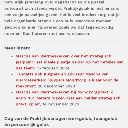
natuurlijk jarenlang over nagedacht en die puzzel
ontvouwt zich steeds verder. Praktijkgeluk is niet iemand
een zakje paaseitjes geven. Het is veel breder: zorg dat je
hele organisatie staat als een huis. Waardoor mensen
gewoon kunnen flowreren zoals wij dat tegenwoordig
noemen. Dus floreren met een w ertussen.’
Meer lezen:
Mascha van Wermeskerken over het strategisch
jaarplan: ‘Het ideale plaatje helder op het netvlies van
het team’
,
15 februari 2024
Tandarts Rob Kuypers en adviseur Mascha van
Wermeskerken: 'Kuypers Mondzorg is klaar voor de
toekomst'
,
20 december 2023
Mascha van Wermeskerken bij Mondzorgpraktijk
Anno Nu: ‘Meters maken met een helder strategisch
praktijkplan’
,
14 november 2023
Dag van de Praktijkmanager: werkgeluk, teamgeluk
én persoonlijk geluk