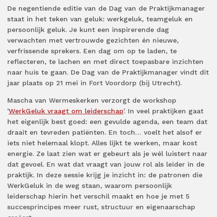
De negentiende editie van de Dag van de Praktijkmanager
staat in het teken van geluk: werkgeluk, teamgeluk en
persoonlijk geluk. Je kunt een inspirerende dag
verwachten met vertrouwde gezichten én nieuwe,
verfrissende sprekers. Een dag om op te laden, te
reflecteren, te lachen en met direct toepasbare inzichten
naar huis te gaan. De Dag van de Praktijkmanager vindt dit
jaar plaats op 21 mei in Fort Voordorp (bij Utrecht).
Mascha van Wermeskerken verzorgt de workshop
'
WerkGeluk vraagt om leiderschap
'. In veel praktijken gaat
het eigenlijk best goed: een gevulde agenda, een team dat
draait en tevreden patiënten. En toch… voelt het alsof er
iets niet helemaal klopt. Alles lijkt te werken, maar kost
energie. Ze laat zien wat er gebeurt als je wél luistert naar
dat gevoel. En wat dat vraagt van jouw rol als leider in de
praktijk. In deze sessie krijg je inzicht in: de patronen die
WerkGeluk in de weg staan, waarom persoonlijk
leiderschap hierin het verschil maakt en hoe je met 5
succesprincipes meer rust, structuur en eigenaarschap