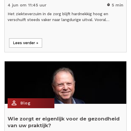
4 jun om 11:45 uur
5 min
timer
Het ziekteverzuim in de zorg blijft hardnekkig hoog en
verschuift steeds vaker naar langdurige uitval. Vooral…
Lees verder »
person_outline
Blog
Wie zorgt er eigenlijk voor de gezondheid
van uw praktijk?