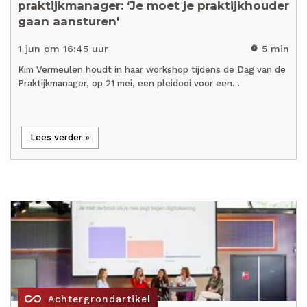
praktijkmanager: ‘Je moet je praktijkhouder
gaan aansturen'
1 jun om 16:45 uur
5 min
timer
Kim Vermeulen houdt in haar workshop tijdens de Dag van de
Praktijkmanager, op 21 mei, een pleidooi voor een…
Lees verder »
all_inclusive
Achtergrondartikel