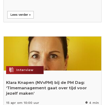
Lees verder »
mic_external_on
Interview
Klara Knapen (NVvPM) bij de PM Dag:
‘Timemanagement gaat over tijd voor
jezelf maken’
15 apr om 10:00 uur
4 min
timer