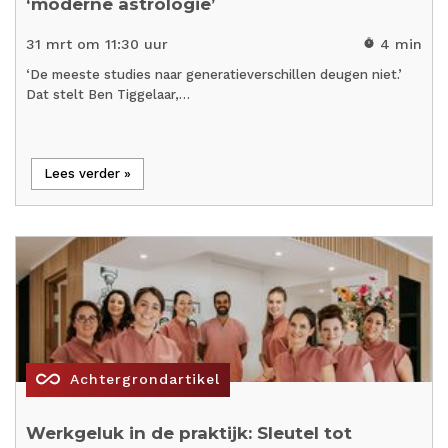
‘moderne astrologie’
31 mrt om 11:30 uur
4 min
timer
‘De meeste studies naar generatieverschillen deugen niet.’
Dat stelt Ben Tiggelaar,…
Lees verder »
all_inclusive
Achtergrondartikel
Werkgeluk in de praktijk: Sleutel tot