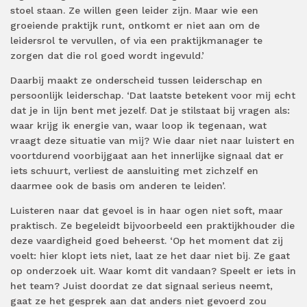
stoel staan. Ze willen geen leider zijn. Maar wie een
groeiende praktijk runt, ontkomt er niet aan om de
leidersrol te vervullen, of via een praktijkmanager te
zorgen dat die rol goed wordt ingevuld.’
Daarbij maakt ze onderscheid tussen leiderschap en
persoonlijk leiderschap. ‘Dat laatste betekent voor mij echt
dat je in lijn bent met jezelf. Dat je stilstaat bij vragen als:
waar krijg ik energie van, waar loop ik tegenaan, wat
vraagt deze situatie van mij? Wie daar niet naar luistert en
voortdurend voorbijgaat aan het innerlijke signaal dat er
iets schuurt, verliest de aansluiting met zichzelf en
daarmee ook de basis om anderen te leiden’.
Luisteren naar dat gevoel is in haar ogen niet soft, maar
praktisch. Ze begeleidt bijvoorbeeld een praktijkhouder die
deze vaardigheid goed beheerst. ‘Op het moment dat zij
voelt: hier klopt iets niet, laat ze het daar niet bij. Ze gaat
op onderzoek uit. Waar komt dit vandaan? Speelt er iets in
het team? Juist doordat ze dat signaal serieus neemt,
gaat ze het gesprek aan dat anders niet gevoerd zou