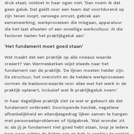
druk staat, voldoet in haar ogen niet. 'Dan noem ik dat
geen geluk. Dat geldt voor een team dat voortdurend op
zijn tenen loopt, vanwege onrust, gebrek aan
samenwerking, werkprocessen die misgaan, apparatuur
die het laat afweten of een onveilige werkcultuur. Al die
factoren tasten het praktijkgeluk aan.’
‘Het fundament moet goed staan’
Wat maakt dat een praktijk op alle niveaus waarde
creëert? Van Wermeskerken wijst steeds naar het
fundament van de praktijk. 'De lijnen moeten helder zijn.
De structuur, het overzicht en de heldere werkprocessen
vormen de basisvoorwaarde voor alles wat het werk in de
praktijk oplevert, inclusief wat ik praktijkgeluk noem.’
In haar dagelijkse praktijk ziet ze wat er gebeurt als dat
fundament ontbreekt. Doorlopende hectiek, negatieve
afhankelijkheid en eilandjesgedrag lijken samen te hangen
met personeelsproblemen of tijdgebrek. 'Wat eronder zit
is: als jij je fundament niet goed hebt staan, loop je iedere
keer weer achter de feiten aan en heb je continu te weinig