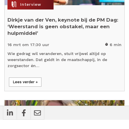
mic_external_on
Interview
Dirkje van der Ven, keynote bij de PM Dag:
‘Weerstand is geen obstakel, maar een
hulpmiddel’
16 mrt om 17:30 uur
6 min
timer
Wie gedrag wil veranderen, stuit vrijwel altijd op
weerstanden. Dat geldt in de maatschappij, in de
zorgsector én…
Lees verder »