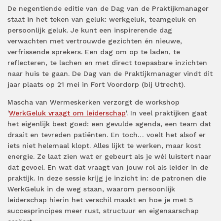
De negentiende editie van de Dag van de Praktijkmanager
staat in het teken van geluk: werkgeluk, teamgeluk en
persoonlijk geluk. Je kunt een inspirerende dag
verwachten met vertrouwde gezichten én nieuwe,
verfrissende sprekers. Een dag om op te laden, te
reflecteren, te lachen en met direct toepasbare inzichten
naar huis te gaan. De Dag van de Praktijkmanager vindt dit
jaar plaats op 21 mei in Fort Voordorp (bij Utrecht).
Mascha van Wermeskerken verzorgt de workshop
'
WerkGeluk vraagt om leiderschap
'. In veel praktijken gaat
het eigenlijk best goed: een gevulde agenda, een team dat
draait en tevreden patiënten. En toch… voelt het alsof er
iets niet helemaal klopt. Alles lijkt te werken, maar kost
energie. Ze laat zien wat er gebeurt als je wél luistert naar
dat gevoel. En wat dat vraagt van jouw rol als leider in de
praktijk. In deze sessie krijg je inzicht in: de patronen die
WerkGeluk in de weg staan, waarom persoonlijk
leiderschap hierin het verschil maakt en hoe je met 5
succesprincipes meer rust, structuur en eigenaarschap