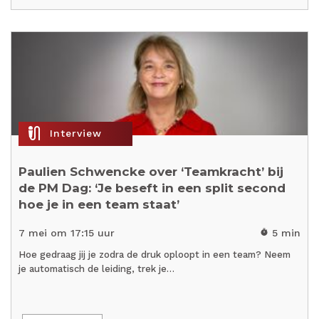
mic_external_on
Interview
Paulien Schwencke over ‘Teamkracht’ bij
de PM Dag: ‘Je beseft in een split second
hoe je in een team staat’
7 mei om 17:15 uur
5 min
timer
Hoe gedraag jij je zodra de druk oploopt in een team? Neem
je automatisch de leiding, trek je…