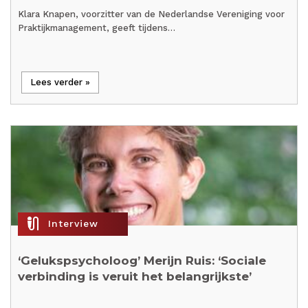
Klara Knapen, voorzitter van de Nederlandse Vereniging voor
Praktijkmanagement, geeft tijdens…
Lees verder »
mic_external_on
Interview
‘Gelukspsycholoog’ Merijn Ruis: ‘Sociale
verbinding is veruit het belangrijkste’