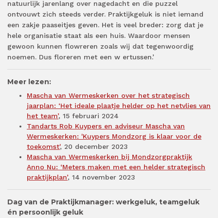
natuurlijk jarenlang over nagedacht en die puzzel
ontvouwt zich steeds verder. Praktijkgeluk is niet iemand
een zakje paaseitjes geven. Het is veel breder: zorg dat je
hele organisatie staat als een huis. Waardoor mensen
gewoon kunnen flowreren zoals wij dat tegenwoordig
noemen. Dus floreren met een w ertussen.’
Meer lezen:
Mascha van Wermeskerken over het strategisch
jaarplan: ‘Het ideale plaatje helder op het netvlies van
het team’
,
15 februari 2024
Tandarts Rob Kuypers en adviseur Mascha van
Wermeskerken: 'Kuypers Mondzorg is klaar voor de
toekomst'
,
20 december 2023
Mascha van Wermeskerken bij Mondzorgpraktijk
Anno Nu: ‘Meters maken met een helder strategisch
praktijkplan’
,
14 november 2023
Dag van de Praktijkmanager: werkgeluk, teamgeluk
én persoonlijk geluk