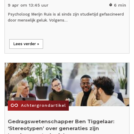
9 apr om 13:45 uur
6 min
timer
Psycholoog Merijn Ruis is al sinds zijn studietijd gefascineerd
door menselijk geluk. Volgens…
Lees verder »
all_inclusive
Achtergrondartikel
Gedragswetenschapper Ben Tiggelaar:
‘Stereotypen’ over generaties zijn