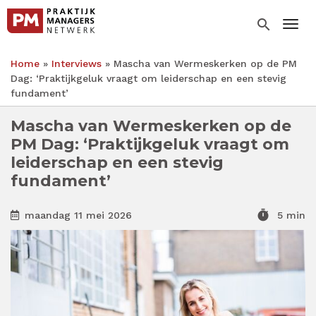
Overslaan
en
search
Togg
naar
de
Home
Interviews
Mascha van Wermeskerken op de PM
inhoud
Kruimelpad
Dag: ‘Praktijkgeluk vraagt om leiderschap en een stevig
gaan
fundament’
Mascha van Wermeskerken op de
PM Dag: ‘Praktijkgeluk vraagt om
leiderschap en een stevig
fundament’
timer
maandag 11 mei 2026
5 min