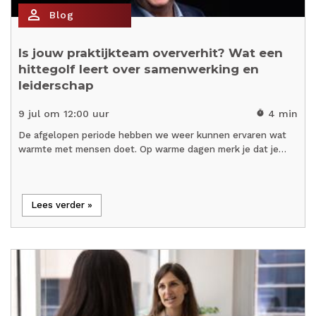
person_outline
Blog
Is jouw praktijkteam oververhit? Wat een
hittegolf leert over samenwerking en
leiderschap
9 jul om 12:00 uur
4 min
timer
De afgelopen periode hebben we weer kunnen ervaren wat
warmte met mensen doet. Op warme dagen merk je dat je…
Lees verder »