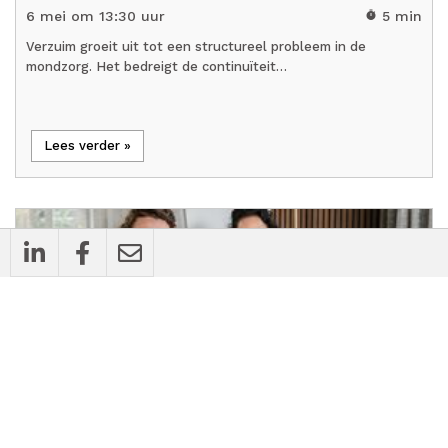
6 mei om 13:30 uur
5 min
timer
Verzuim groeit uit tot een structureel probleem in de
mondzorg. Het bedreigt de continuïteit…
Lees verder »
mic_external_on
Interview
Rianne Schrijver en Marlies Schippers bij de
PM Dag: 'Bepaal je positie en spreek je uit’