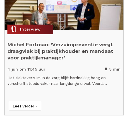
mic_external_on
Interview
Michel Fortman: ‘Verzuimpreventie vergt
draagvlak bij praktijkhouder en mandaat
voor praktijkmanager’
4 jun om 11:45 uur
5 min
timer
Het ziekteverzuim in de zorg blijft hardnekkig hoog en
verschuift steeds vaker naar langdurige uitval. Vooral…
Lees verder »