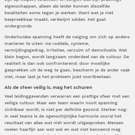
eigenschappen, alleen als leider kunnen diezelfde
kwaliteiten soms tegen je werken. Want wat je niet
bespreekbaar maakt, verdwijnt zelden. Het gaat
ondergronds.
Onderhuidse spanning heeft de neiging om zich op andere
manieren te uiten: via roddels, cynisme,
vermijdingsgedrag, irritaties, verzuim of demotivatie. Wat
klein begon, wordt langzaam onderdeel van de cultuur. De
realiteit is dan ook confronterend: door moeilijke
gesprekken uit de weg te gaan, bescherm je de ander vaak
niet, maar laat je het probleem juist voortbestaan.
Als de sfeer veilig is, mag het schuren
Veel leidinggevenden verwarren een prettige sfeer met een
veilige cultuur. Maar een team waarin nooit spanning
zichtbaar wordt, is niet per definitie gezond. Sterker nog:
in veel teams is de ogenschijnlijke harmonie vooral het
resultaat van alles wat níét wordt uitgesproken. Mensen
voelen haarfijn aan wat wel en wat niet benoemd mag