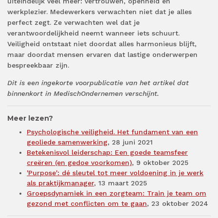
uiteindelijk veel meer: vertrouwen, openheid en
werkplezier. Medewerkers verwachten niet dat je alles
perfect zegt. Ze verwachten wel dat je
verantwoordelijkheid neemt wanneer iets schuurt.
Veiligheid ontstaat niet doordat alles harmonieus blijft,
maar doordat mensen ervaren dat lastige onderwerpen
bespreekbaar zijn.
Dit is een ingekorte voorpublicatie van het artikel dat
binnenkort in MedischOndernemen verschijnt.
Meer lezen?
Psychologische veiligheid. Het fundament van een
geoliede samenwerking
, 28 juni 2021
Betekenisvol leiderschap: Een goede teamsfeer
creëren (en gedoe voorkomen)
, 9 oktober 2025
'Purpose': dé sleutel tot meer voldoening in je werk
als praktijkmanager
, 13 maart 2025
Groepsdynamiek in een zorgteam: Train je team om
gezond met conflicten om te gaan
, 23 oktober 2024