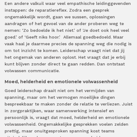
Een andere valkuil waar veel empathische leidinggevenden
instappen: de reparatiereflex. Zodra een gesprek
ongemakkelijk wordt, gaan we sussen, oplossingen
aandragen of het gevoel van de ander proberen weg te
nemen: ‘Zo bedoelde ik het niet.’ of ‘Je doet ook heel veel
goed.’ of ‘Geeft niks hoor.’ Allemaal goedbedoeld. Maar
vaak haal je daarmee precies de spanning weg die nodig is
om tot inzicht te komen. Leiderschap vraagt niet dat jij
het ongemak van anderen oplost. Het vraagt dat je erbij
kunt blijven zonder direct te gaan redden. Dan ontstaat
volwassen communicatie.
Moed, helderheid en emotionele volwassenheid
Goed leiderschap draait niet om het vermijden van
spanning, maar om het vermogen moeilijke dingen
bespreekbaar te maken zonder de relatie te verliezen. Juist
in zorgpraktijken, waar samenwerking intensief en
persoonlijk is, vraagt dat moed, helderheid en emotionele
volwassenheid. Ongemakkelijke gesprekken voelen zelden
prettig, maar onuitgesproken spanning kost teams