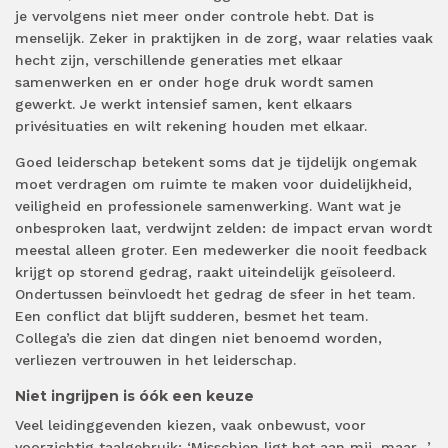
je vervolgens niet meer onder controle hebt. Dat is
menselijk. Zeker in praktijken in de zorg, waar relaties vaak
hecht zijn, verschillende generaties met elkaar
samenwerken en er onder hoge druk wordt samen
gewerkt. Je werkt intensief samen, kent elkaars
privésituaties en wilt rekening houden met elkaar.
Goed leiderschap betekent soms dat je tijdelijk ongemak
moet verdragen om ruimte te maken voor duidelijkheid,
veiligheid en professionele samenwerking. Want wat je
onbesproken laat, verdwijnt zelden: de impact ervan wordt
meestal alleen groter. Een medewerker die nooit feedback
krijgt op storend gedrag, raakt uiteindelijk geïsoleerd.
Ondertussen beïnvloedt het gedrag de sfeer in het team.
Een conflict dat blijft sudderen, besmet het team.
Collega’s die zien dat dingen niet benoemd worden,
verliezen vertrouwen in het leiderschap.
Niet ingrijpen is óók een keuze
Veel leidinggevenden kiezen, vaak onbewust, voor
voorzichtig taalgebruik: ‘Misschien ligt het aan mij, maar…’