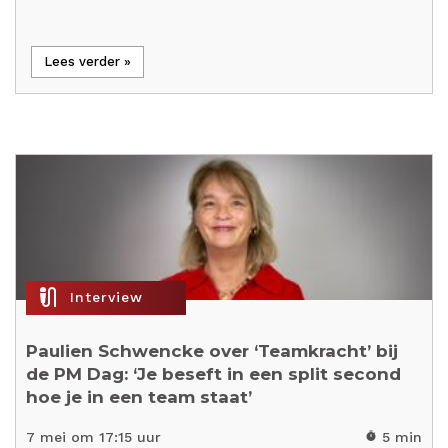
Lees verder »
mic_external_on
Interview
Paulien Schwencke over ‘Teamkracht’ bij
de PM Dag: ‘Je beseft in een split second
hoe je in een team staat’
7 mei om 17:15 uur
5 min
timer