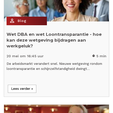
person_outline
Blog
Wet DBA en wet Loontransparantie - hoe
kan deze wetgeving bijdragen aan
werkgeluk?
20 mei om 16:45 uur
5 min
timer
De arbeidsmarkt verandert snel. Nieuwe wetgeving rondom
loontransparantie en schijnzelfstandigheid dwingt…
Lees verder »