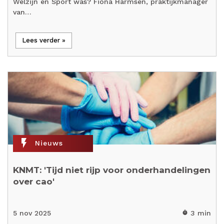
Welzijn en Sport was? Fiona Harmsen, praktijkmanager
van…
Lees verder »
flash_on
Nieuws
KNMT: 'Tijd niet rijp voor onderhandelingen
over cao'
5 nov 2025
3 min
timer