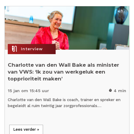
mic_external_on
Interview
Charlotte van den Wall Bake als minister
van VWS: ‘Ik zou van werkgeluk een
topprioriteit maken’
15 jan om 15:45 uur
4 min
timer
Charlotte van den Wall Bake is coach, trainer en spreker en
begeleidt al ruim twintig jaar zorgprofessionals.…
Lees verder »