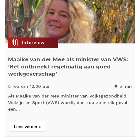
mic_external_on
Interview
Maaike van der Mee als minister van VWS:
‘Het ontbreekt regelmatig aan goed
werkgeverschap’
5 feb om 12:00 uur
5 min
timer
Als Maaike van der Mee minister van Volksgezondheid,
Welzijn en Sport (VWS) wordt, dan zou ze in elk geval
een…
Lees verder »