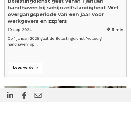
Belastingdienst gaat vanaf 1 januari
handhaven bij schijnzelfstandigheid: Wel
overgangsperiode van een jaar voor
werkgevers en zzp’ers
10 sep 2024
5 min
timer
Op 1 januari 2025 gaat de Belastingdienst ‘volledig
handhaven’ op…
Lees verder »
all_inclusive
Achtergrondartikel