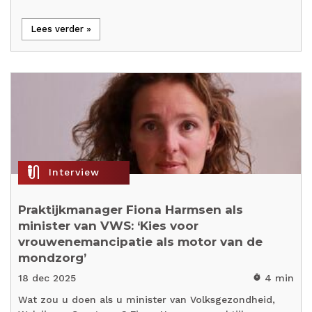
Lees verder »
mic_external_on
Interview
Praktijkmanager Fiona Harmsen als
minister van VWS: ‘Kies voor
vrouwenemancipatie als motor van de
mondzorg’
18 dec 2025
4 min
timer
Wat zou u doen als u minister van Volksgezondheid,