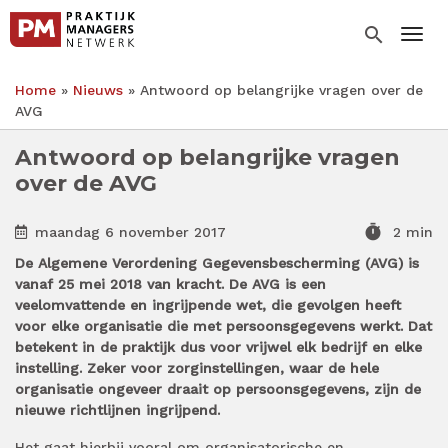
Overslaan
en
search
Togg
naar
de
Home
Nieuws
Antwoord op belangrijke vragen over de
inhoud
Kruimelpad
AVG
gaan
Antwoord op belangrijke vragen
over de AVG
timer
maandag 6 november 2017
2 min
De Algemene Verordening Gegevensbescherming (AVG) is
vanaf 25 mei 2018 van kracht. De AVG is een
veelomvattende en ingrijpende wet, die gevolgen heeft
voor elke organisatie die met persoonsgegevens werkt. Dat
betekent in de praktijk dus voor vrijwel elk bedrijf en elke
instelling. Zeker voor zorginstellingen, waar de hele
organisatie ongeveer draait op persoonsgegevens, zijn de
nieuwe richtlijnen ingrijpend.
Het gaat hierbij vooral om organisatorische en