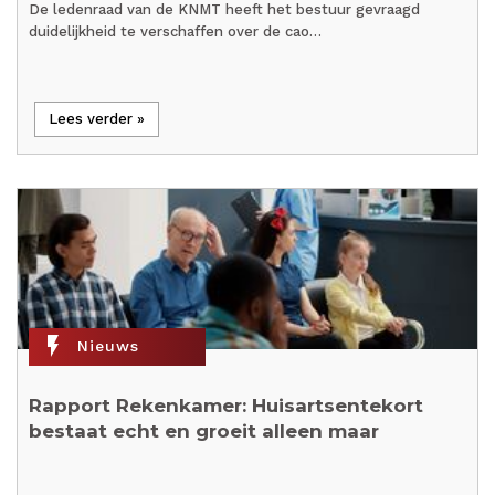
De ledenraad van de KNMT heeft het bestuur gevraagd
duidelijkheid te verschaffen over de cao…
Lees verder »
flash_on
Nieuws
Rapport Rekenkamer: Huisartsentekort
bestaat echt en groeit alleen maar