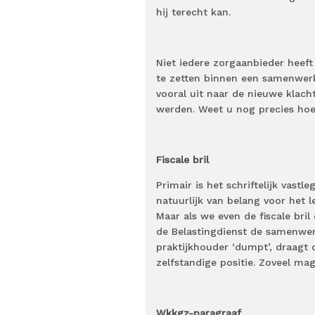
hij terecht kan.
Niet iedere zorgaanbieder heeft
te zetten binnen een samenwerki
vooral uit naar de nieuwe klacht
werden. Weet u nog precies ho
Fiscale bril
Primair is het schriftelijk vast
natuurlijk van belang voor het 
Maar als we even de fiscale bri
de Belastingdienst de samenwerki
praktijkhouder ‘dumpt’, draagt d
zelfstandige positie. Zoveel mag 
Wkkgz-paragraaf