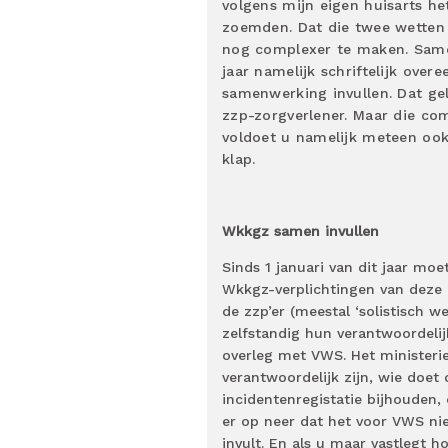
volgens mijn eigen huisarts he
zoemden. Dat die twee wetten 
nog complexer te maken. Same
jaar namelijk schriftelijk ove
samenwerking invullen. Dat ge
zzp-zorgverlener. Maar die c
voldoet u namelijk meteen ook 
klap.
Wkkgz samen invullen
Sinds 1 januari van dit jaar mo
Wkkgz-verplichtingen van deze kw
de zzp’er (meestal ‘solistisch 
zelfstandig hun verantwoordelij
overleg met VWS. Het ministerie
verantwoordelijk zijn, wie doet
incidentenregistatie bijhouden, 
er op neer dat het voor VWS nie
invult. En als u maar vastlegt ho