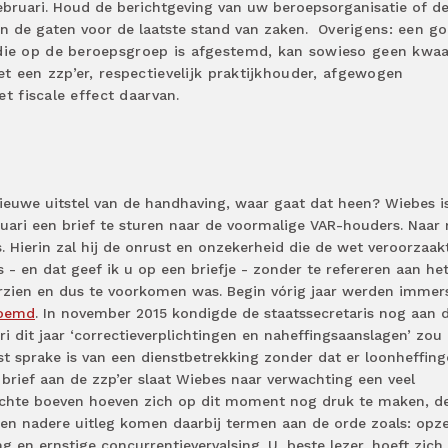
bruari. Houd de berichtgeving van uw beroepsorganisatie of d
in de gaten voor de laatste stand van zaken.
Overigens: een g
e op de beroepsgroep is afgestemd, kan sowieso geen kwaa
 een zzp’er, respectievelijk praktijkhouder, afgewogen
et fiscale effect daarvan.
ieuwe uitstel van de handhaving, waar gaat dat heen? Wiebes i
ruari een brief te sturen naar de voormalige VAR-houders. Naar
. Hierin zal hij de onrust en onzekerheid die de wet veroorzaak
- en dat geef ik u op een briefje - zonder te refereren aan het
orzien en dus te voorkomen was. Begin vórig jaar werden immers
enoemd
. In november 2015 kondigde de staatssecretaris nog aan 
ri dit jaar ‘correctieverplichtingen en naheffingsaanslagen’ zou
st sprake is van een dienstbetrekking zonder dat er loonheffin
brief aan de zzp’er slaat Wiebes naar verwachting een veel
n echte boeven hoeven zich op dit moment nog druk te maken, d
n een nadere uitleg komen daarbij termen aan de orde zoals: opze
g en ernstige concurrentievervalsing. U, beste lezer, hoeft zich