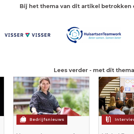
Bij het thema van dit artikel betrokken 
Lees verder - met dit them
cases
mic_external_on
Bedrijfsnieuws
Intervi