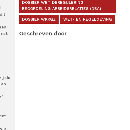
DOSSIER WET DEREGULERING
l
BEOORDELING ARBEIDSRELATIES (DBA)
dit
DOSSIER WKKGZ
WET- EN REGELGEVING
een
Geschreven door
omst
ij de
 en
ef
het
r
wie