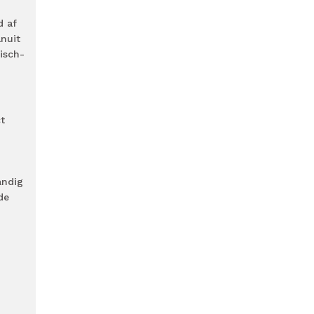
d af
nuit
tisch-
ct
andig
de