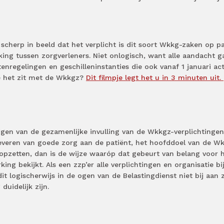
 scherp in beeld dat het verplicht is dit soort Wkkg-zaken op p
ng tussen zorgverleners. Niet onlogisch, want alle aandacht g
enregelingen en geschilleninstanties die ook vanaf 1 januari act
e het zit met de Wkkgz?
Dit filmpje legt het u in 3 minuten uit.
leggen van de gezamenlijke invulling van de Wkkgz-verplichtingen
leveren van goede zorg aan de patiënt, het hoofddoel van de W
l opzetten, dan is de wijze waaróp dat gebeurt van belang voor 
ng bekijkt. Als een zzp’er alle verplichtingen en organisatie bi
it logischerwijs in de ogen van de Belastingdienst niet bij aan z
duidelijk zijn.