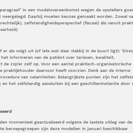
z-paragraaf’ in een modelovereenkomst wegen de opstellers goe
rdt neergelegd. Daarbij moeten keuzes gemaakt worden. Zowel va
echtelijk), zelfstandigheidsperspectief (fiscaal) áls vanuit prak
aarheid).
r als volgt uit (of iets wat daar vlakbij in de buurt ligt): ‘Dire
het informeren van de patiënt over tarieven, kwaliteit,
 de zzp’er zelf op. Voor een aantal praktisch-organisatorische
 de praktijkhouder daarvoor heeft voorzien. Denk aan de interne
rocedure van calamiteiten. Belangrijkste punten zijn het zelfst
 en het zelfstandig aansluiten bij een geschilleninstantie door 
iseerd
en momenteel geactualiseerd volgens de laatste uitleg van de
e beroepsgroepen zijn deze modellen in januari beschikbaar