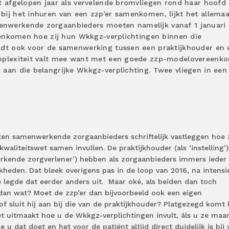
t afgelopen jaar als vervelende bromvliegen rond haar hoofd
bij het inhuren van een zzp’er samenkomen, lijkt het allemaa
nwerkende zorgaanbieders moeten namelijk vanaf 1 januari 
reenkomen hoe zij hun Wkkgz-verplichtingen binnen die
ldt ook voor de samenwerking tussen een praktijkhouder en 
omplexiteit valt mee want met een goede zzp-modelovereenk
aan die belangrijke Wkkgz-verplichting. Twee vliegen in een
eten samenwerkende zorgaanbieders schriftelijk vastleggen hoe z
aliteitswet samen invullen. De praktijkhouder (als ‘instelling’)
werkende zorgverlener’) hebben als zorgaanbieders immers ieder
kheden. Dat bleek overigens pas in de loop van 2016, na intensi
 legde dat eerder anders uit. Maar oké, als beiden dan toch
 dan wat? Moet de zzp’er dan bijvoorbeeld ook een eigen
of sluit hij aan bij die van de praktijkhouder? Platgezegd komt 
t uitmaakt hoe u de Wkkgz-verplichtingen invult, áls u ze maa
e u dat doet en het voor de patiënt altijd direct duidelijk is bij 