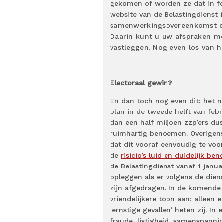
gekomen of worden ze dat in fe
website van de Belastingdienst 
samenwerkingsovereenkomst di
Daarin kunt u uw afspraken met
vastleggen. Nog even los van h
Electoraal gewin?
En dan toch nog even dit: het n
plan in de tweede helft van feb
dan een half miljoen zzp’ers dus
ruimhartig benoemen. Overigens 
dat dit vooraf eenvoudig te vo
de
risicio’s luid en duidelijk b
de Belastingdienst vanaf 1 janua
opleggen als er volgens de dien
zijn afgedragen. In de komende 
vriendelijkere toon aan: allee
‘ernstige gevallen’ heten zij. I
fraude, listigheid, samenspannin