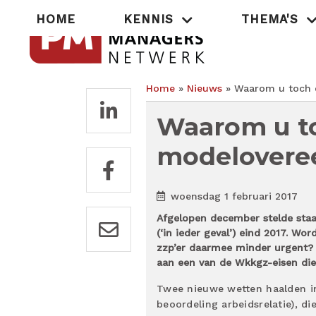
Overslaan
Hoofdnavigatie
HOME
KENNIS
THEMA'S
en
naar
de
inhoud
gaan
Home
Nieuws
Waarom u toch 
Kruimelpad
Waarom u to
modelovere
woensdag 1 februari 2017
Afgelopen december stelde staa
(‘in ieder geval’) eind 2017. W
zzp’er daarmee minder urgent? 
aan een van de Wkkgz-eisen die 
Twee nieuwe wetten haalden i
beoordeling arbeidsrelatie), d