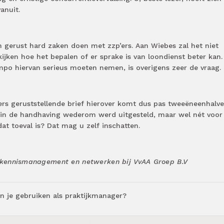
anuit.
gerust hard zaken doen met zzp’ers. Aan Wiebes zal het niet
ijken hoe het bepalen of er sprake is van loondienst beter kan.
o hiervan serieus moeten nemen, is overigens zeer de vraag.
ers geruststellende brief hierover komt dus pas tweeëneenhalve
n de handhaving wederom werd uitgesteld, maar wel nét voor
at toeval is? Dat mag u zelf inschatten.
kennismanagement en netwerken bij VvAA Groep B.V
 je gebruiken als praktijkmanager?