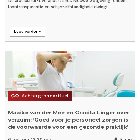
De arbeidsmarkt verandert snel. Nieuwe wetgeving rondom
loontransparantie en schijnzelfstandigheid dwingt…
Lees verder »
all_inclusive
Achtergrondartikel
Maaike van der Mee en Gracita Linger over
verzuim: ‘Goed voor je personeel zorgen is
de voorwaarde voor een gezonde praktijk’
6 mei om 13:30 uur
5 min
timer