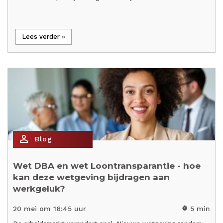
Lees verder »
person_outline
Blog
Wet DBA en wet Loontransparantie - hoe
kan deze wetgeving bijdragen aan
werkgeluk?
20 mei om 16:45 uur
5 min
timer