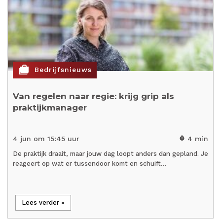
cases
Bedrijfsnieuws
Van regelen naar regie: krijg grip als
praktijkmanager
4 jun om 15:45 uur
4 min
timer
De praktijk draait, maar jouw dag loopt anders dan gepland. Je
reageert op wat er tussendoor komt en schuift…
Lees verder »