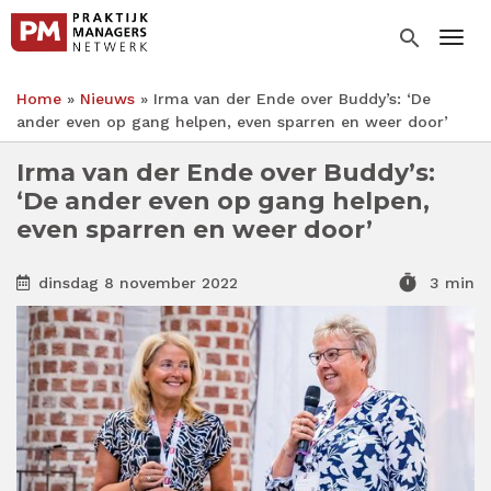
Overslaan
en
search
Togg
naar
de
Home
Nieuws
Irma van der Ende over Buddy’s: ‘De
inhoud
Kruimelpad
ander even op gang helpen, even sparren en weer door’
gaan
Irma van der Ende over Buddy’s:
‘De ander even op gang helpen,
even sparren en weer door’
timer
dinsdag 8 november 2022
3 min