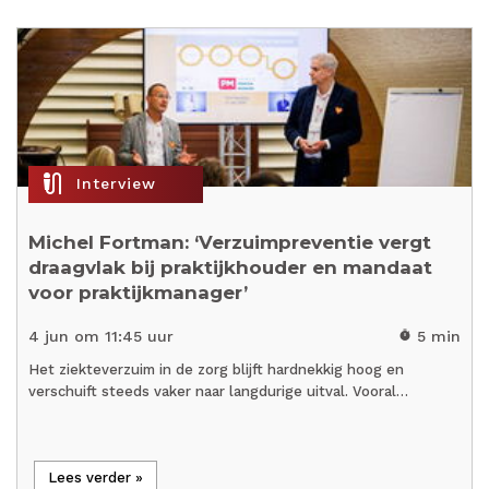
mic_external_on
Interview
Michel Fortman: ‘Verzuimpreventie vergt
draagvlak bij praktijkhouder en mandaat
voor praktijkmanager’
4 jun om 11:45 uur
5 min
timer
Het ziekteverzuim in de zorg blijft hardnekkig hoog en
verschuift steeds vaker naar langdurige uitval. Vooral…
Lees verder »