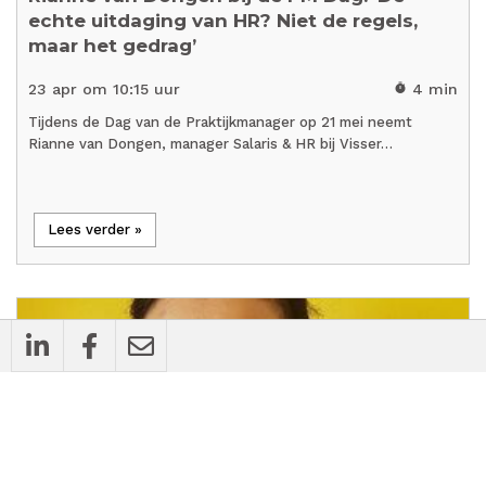
echte uitdaging van HR? Niet de regels,
maar het gedrag’
23 apr om 10:15 uur
4 min
timer
Tijdens de Dag van de Praktijkmanager op 21 mei neemt
Rianne van Dongen, manager Salaris & HR bij Visser…
Lees verder »
mic_external_on
Interview