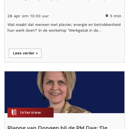
28 apr om 13:30 uur
5 min
timer
Wat maakt dat mensen met plezier, energie en betrokkenheid
hun werk doen? In de workshop ‘Werkgeluk in de…
Lees verder »
mic_external_on
Interview
Rianne van Dongen bij de PM Dag: ‘De