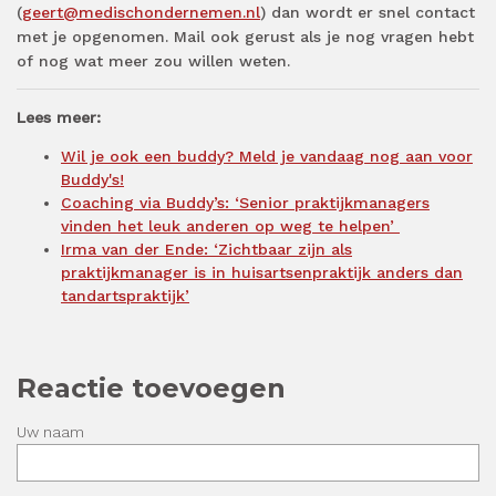
(
geert@medischondernemen.nl
) dan wordt er snel contact
met je opgenomen. Mail ook gerust als je nog vragen hebt
of nog wat meer zou willen weten.
Lees meer:
Wil je ook een buddy? Meld je vandaag nog aan voor
Buddy's!
Coaching via Buddy’s: ‘Senior praktijkmanagers
vinden het leuk anderen op weg te helpen’
Irma van der Ende: ‘Zichtbaar zijn als
praktijkmanager is in huisartsenpraktijk anders dan
tandartspraktijk’
Reactie toevoegen
Uw naam