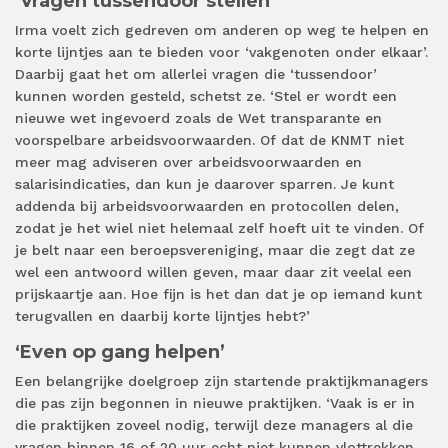
‘Vragen tussendoor stellen’
Irma voelt zich gedreven om anderen op weg te helpen en
korte lijntjes aan te bieden voor ‘vakgenoten onder elkaar’.
Daarbij gaat het om allerlei vragen die ‘tussendoor’
kunnen worden gesteld, schetst ze. ‘Stel er wordt een
nieuwe wet ingevoerd zoals de Wet transparante en
voorspelbare arbeidsvoorwaarden. Of dat de KNMT niet
meer mag adviseren over arbeidsvoorwaarden en
salarisindicaties, dan kun je daarover sparren. Je kunt
addenda bij arbeidsvoorwaarden en protocollen delen,
zodat je het wiel niet helemaal zelf hoeft uit te vinden. Of
je belt naar een beroepsvereniging, maar die zegt dat ze
wel een antwoord willen geven, maar daar zit veelal een
prijskaartje aan. Hoe fijn is het dan dat je op iemand kunt
terugvallen en daarbij korte lijntjes hebt?’
‘Even op gang helpen’
Een belangrijke doelgroep zijn startende praktijkmanagers
die pas zijn begonnen in nieuwe praktijken. ‘Vaak is er in
die praktijken zoveel nodig, terwijl deze managers al die
vragen binnen 16 of 20 uur echt niet kunnen vlottrekken.