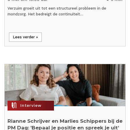
Verzuim groeit uit tot een structureel probleem in de
mondzorg. Het bedreigt de continuïteit…
Lees verder »
mic_external_on
Interview
Rianne Schrijver en Marlies Schippers bij de
PM Dag: 'Bepaal je positie en spreek je uit’